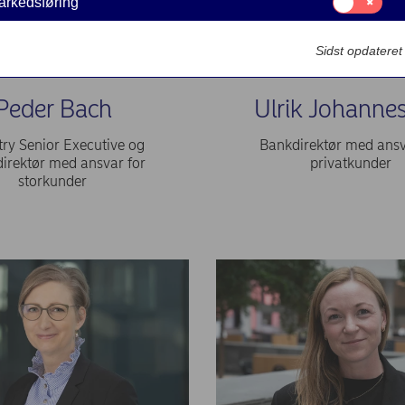
arkedsføring
til:
Markedsføring
Sidst opdatere
Peder Bach
Ulrik Johanne
ry Senior Executive og
Bankdirektør med ansv
irektør med ansvar for
privatkunder
storkunder