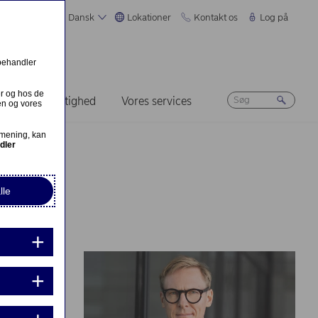
Dansk
Lokationer
Kontakt os
Log på
 behandler
er og hos de
Bæredygtighed
Vores services
en og vores
 mening, kan
dler
lle