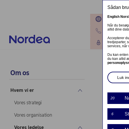
Gå til hovedindhold
Sådan brug
English
Nors
Lokationer
Når du besøge
altid dine da
Kontakt os
Accepterer du 
tredjeparter,
Log på
services, når 
Du kan enten 
du kan altid 
personoplys
Led
Om os
Luk ind
Hjem
Om o
Hvem vi er
N
20
Vores strategi
St
6
Vores organisation
Vores ledelse