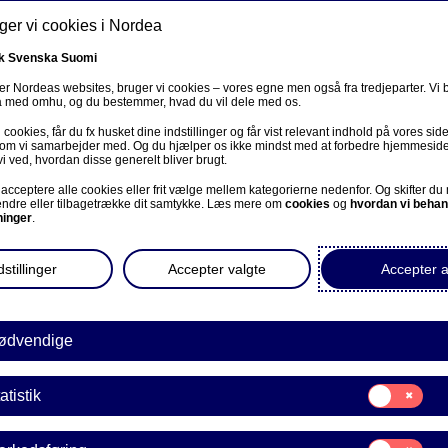
er vi cookies i Nordea
k
Svenska
Suomi
r Nordeas websites, bruger vi cookies – vores egne men også fra tredjeparter. Vi
ta med omhu, og du bestemmer, hvad du vil dele med os.
cookies, får du fx husket dine indstillinger og får vist relevant indhold på vores sid
Om os
Investorer
Nyheder & indblik
Karriere
 som vi samarbejder med. Og du hjælper os ikke mindst med at forbedre hjemmesid
vi ved, hvordan disse generelt bliver brugt.
acceptere alle cookies eller frit vælge mellem kategorierne nedenfor. Og skifter du
ændre eller tilbagetrække dit samtykke. Læs mere om
cookies
og
hvordan vi behan
ninger
.
elsen i Danmark
stillinger
Accepter valgte
Accepter a
s
Hvem vi er
Vores ledelse
Ledelsen i Danmark
ødvendige
Samtykke
atistik
til:
Statistik
Samtykke