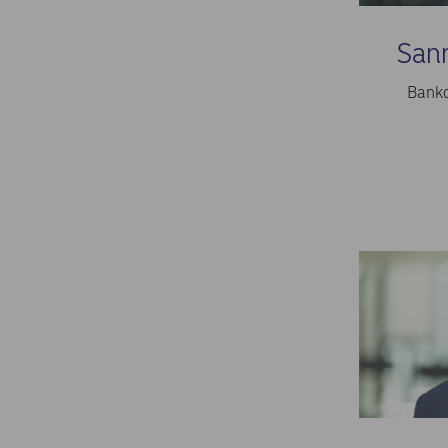
San
Bankd