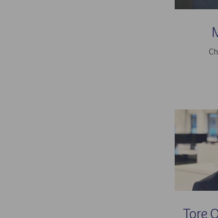
M
Ch
Tore 