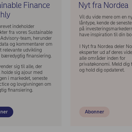
inable Finance
Nyt fra Nordea
hly
Vil du vide mere om en n
låntype, kende de seneste
revet indeholder
på investeringsmarkedern
ter fra vores Sustainable
have inspiration til din bo
 Advisory-team, herunder
r, data og kommentarer om
I Nyt fra Nordea deler N
 relevante udvikling
eksperter ud af deres vid
 bæredygtig finansiering.
alle områder inden for
privatøkonomi. Meld dig ti
ender sig til alle, der
og hold dig opdateret.
l holde sig ajour med
gen i markedet, seneste
ctice og lovgivningen om
ig finansiering.
ner
Abonner