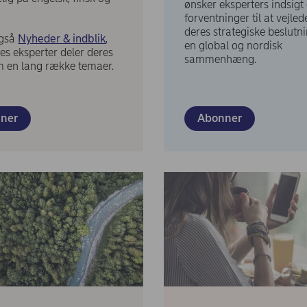
ønsker eksperters indsigt
forventninger til at vejle
deres strategiske beslutni
også
Nyheder & indblik
,
en global og nordisk
es eksperter deler deres
sammenhæng.
m en lang række temaer.
Abonner
ner