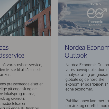
eas
Nordea Econom
dsservice
Outlook
 på vores nyhedsservice,
Nordea Economic Outloo
en første til at få seneste
vores hovedpublikation 
banken.
analyser af og prognoser
globale og de nordiske
ens pressemeddelelser er
økonomier udarbejdet af 
lige på engelsk og de
egne økonomer.
ve lokalsprog (dansk,
orsk og svensk).
Publikationen kommer tr
smeddelelser er
om året og er rettet mod
lig på engelsk, finsk og