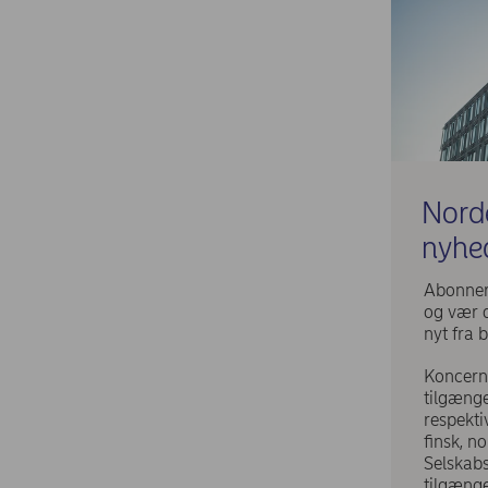
Nord
nyhe
Abonner
og vær d
nyt fra 
Koncern
tilgænge
respekti
finsk, n
Selskab
tilgænge