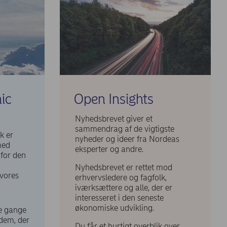
ic
Open Insights
Nyhedsbrevet giver et
sammendrag af de vigtigste
k er
nyheder og ideer fra Nordeas
med
eksperter og andre.
 for den
Nyhedsbrevet er rettet mod
vores
erhvervsledere og fagfolk,
iværksættere og alle, der er
interesseret i den seneste
økonomiske udvikling.
e gange
 dem, der
Du får et hurtigt overblik over,