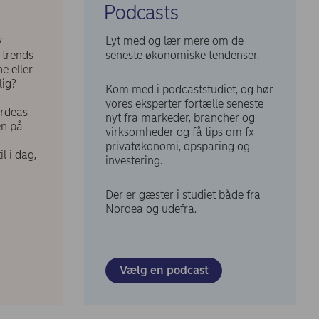
Podcasts
y
Lyt med og lær mere om de
 trends
seneste økonomiske tendenser.
e eller
lig?
Kom med i podcaststudiet, og hør
vores eksperter fortælle seneste
ordeas
nyt fra markeder, brancher og
en på
virksomheder og få tips om fx
privatøkonomi, opsparing og
l i dag,
investering.
Der er gæster i studiet både fra
Nordea og udefra.
Vælg en podcast