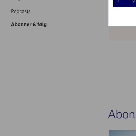
M
7
Følg o
Podcasts
tips 
Abonner & følg
Abon