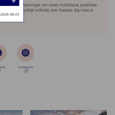
vi løbende opdateringer om vores mobilbank, praktiske
 meget andet nyttigt indhold, som hjælper dig med at
t 2026-08-03
 beslutninger.
ook
Instagram