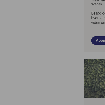
svensk.
Besøg 
hvor vor
viden o
Abon