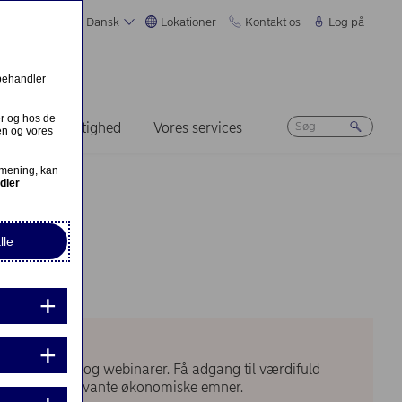
Dansk
Lokationer
Kontakt os
Log på
 behandler
er og hos de
Bæredygtighed
Vores services
en og vores
 mening, kan
dler
lle
ner, podcasts og webinarer. Få adgang til værdifuld
tikere om relevante økonomiske emner.