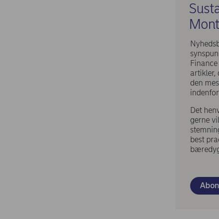
Susta
Mont
Nyhedsb
synspunk
Finance
artikle
den mest
indenfor
Det henv
gerne vi
stemnin
best pra
bæredygt
Abon