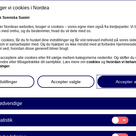
er vi cookies i Nordea
k
Svenska
Suomi
r Nordeas websites, bruger vi cookies – vores egne men også fra tredjeparter. Vi
ta med omhu, og du bestemmer, hvad du vil dele med os.
cookies, får du fx husket dine indstillinger og får vist relevant indhold på vores sid
Om os
Investorer
Nyheder & indblik
Karriere
 som vi samarbejder med. Og du hjælper os ikke mindst med at forbedre hjemmesid
vi ved, hvordan disse generelt bliver brugt.
acceptere alle cookies eller frit vælge mellem kategorierne nedenfor. Og skifter du
ændre eller tilbagetrække dit samtykke. Læs mere om
cookies
og
hvordan vi behan
ninger
.
nner & følg
stillinger
Accepter valgte
Accepter a
r & indblik
Abonner & følg
ødvendige
Samtykke
atistik
til:
 dig opdateret med vores brede vifte af nyhedsbreve, publikatio
Statistik
information og prognoser fra vores økonomer og analy
Samtykke