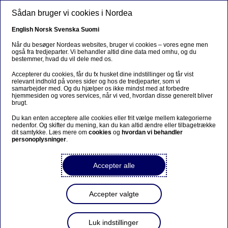
Gå til hovedindhold
Sådan bruger vi cookies i Nordea
DA
English
Norsk
Svenska
Suomi
Når du besøger Nordeas websites, bruger vi cookies – vores egne men
også fra tredjeparter. Vi behandler altid dine data med omhu, og du
bestemmer, hvad du vil dele med os.
Bæredygtig finansiering
Accepterer du cookies, får du fx husket dine indstillinger og får vist
relevant indhold på vores sider og hos de tredjeparter, som vi
Nordea klar med kriterier for
samarbejder med. Og du hjælper os ikke mindst med at forbedre
hjemmesiden og vores services, når vi ved, hvordan disse generelt bliver
finansiering af biodiversitet
brugt.
Du kan enten acceptere alle cookies eller frit vælge mellem kategorierne
nedenfor. Og skifter du mening, kan du kan altid ændre eller tilbagetrække
08-05-2025
dit samtykke. Læs mere om
cookies
og
hvordan vi behandler
personoplysninger
.
For at udbygge vores løsninger og rådgivning
indenfor bæredygtig finansiering har vi for nylig
Accepter alle
opdateret Nordeas Green Funding Framework
med mere detaljerede oplysninger om, hvordan
Accepter valgte
biodiversitetsprojekter kan opnå finansiering.
Luk indstillinger