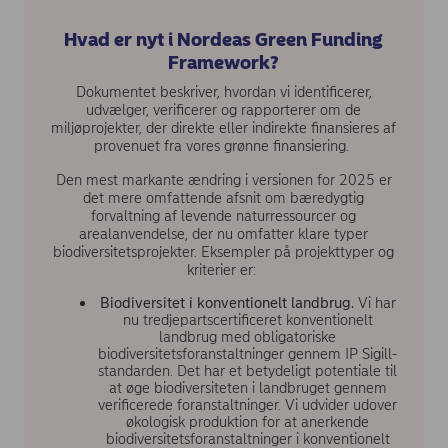
Hvad er nyt i Nordeas Green Funding
Framework?
Dokumentet beskriver, hvordan vi identificerer,
udvælger, verificerer og rapporterer om de
miljøprojekter, der direkte eller indirekte finansieres af
provenuet fra vores grønne finansiering.
Den mest markante ændring i versionen for 2025 er
det mere omfattende afsnit om bæredygtig
forvaltning af levende naturressourcer og
arealanvendelse, der nu omfatter klare typer
biodiversitetsprojekter. Eksempler på projekttyper og
kriterier er:
Biodiversitet i konventionelt landbrug.
Vi har
nu tredjepartscertificeret konventionelt
landbrug med obligatoriske
biodiversitetsforanstaltninger gennem IP Sigill-
standarden. Det har et betydeligt potentiale til
at øge biodiversiteten i landbruget gennem
verificerede foranstaltninger. Vi udvider udover
økologisk produktion for at anerkende
biodiversitetsforanstaltninger i konventionelt