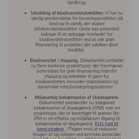
landbrug.
Udvikling af biodiversitetskreditter.
Vi har nu
særlig anerkendelse for bevaringsprojekter på
land og til vands, der skaber
biodiversitetskreditter. Dette kan potentielt
bidrage til at opbygge markedet for
biodiversitetskreditter ved at yde grøn
finansiering til projekter, der udvikler disse
kreditter.
Biodiversitet i shipping.
Dokumentet omfatter
nu flere konkrete projekttyper, der fremhæver
potentialet for grøn finansiering indenfor
shipping og teknikker til gavn for
biodiversiteten, herunder støjreduktion og
dynamiske ruteplanlægningssystemer.
Miljøvenlig bekæmpelse af skadegørere.
Dokumentet anerkender nu integreret
bekæmpelse af skadegørere (IPM) som en
projekttype, der er berettiget til grønne lån.
IPM er en effektiv og miljøfølsom tilgang til
bekæmpelse af skadegørere.
EU’s jord til
bord-strategi
sigter mod at reducere
brugen af og risikoen ved kemiske pesticider