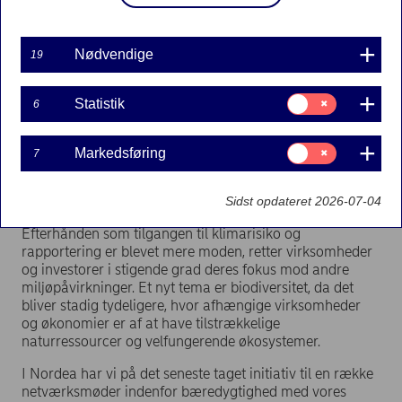
Nødvendige
19
Samtykke
Statistik
6
til:
Statistik
Samtykke
Markedsføring
7
til:
Markedsføring
Sidst opdateret 2026-07-04
Efterhånden som tilgangen til klimarisiko og
rapportering er blevet mere moden, retter virksomheder
og investorer i stigende grad deres fokus mod andre
miljøpåvirkninger. Et nyt tema er biodiversitet, da det
bliver stadig tydeligere, hvor afhængige virksomheder
og økonomier er af at have tilstrækkelige
naturressourcer og velfungerende økosystemer.
I Nordea har vi på det seneste taget initiativ til en række
netværksmøder indenfor bæredygtighed med vores