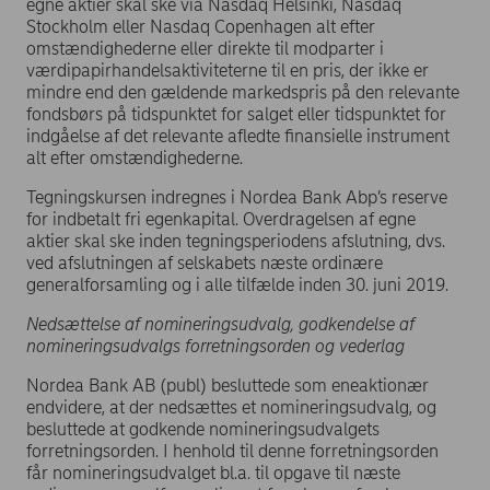
egne aktier skal ske via Nasdaq Helsinki, Nasdaq
Stockholm eller Nasdaq Copenhagen alt efter
omstændighederne eller direkte til modparter i
værdipapirhandelsaktiviteterne til en pris, der ikke er
mindre end den gældende markedspris på den relevante
fondsbørs på tidspunktet for salget eller tidspunktet for
indgåelse af det relevante afledte finansielle instrument
alt efter omstændighederne.
Tegningskursen indregnes i Nordea Bank Abp’s reserve
for indbetalt fri egenkapital. Overdragelsen af egne
aktier skal ske inden tegningsperiodens afslutning, dvs.
ved afslutningen af selskabets næste ordinære
generalforsamling og i alle tilfælde inden 30. juni 2019.
Nedsættelse af nomineringsudvalg, godkendelse af
nomineringsudvalgs forretningsorden og vederlag
Nordea Bank AB (publ) besluttede som eneaktionær
endvidere, at der nedsættes et nomineringsudvalg, og
besluttede at godkende nomineringsudvalgets
forretningsorden. I henhold til denne forretningsorden
får nomineringsudvalget bl.a. til opgave til næste