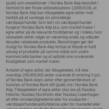
(publ) som eneaktionær i Nordea Bank Abp besluttet i
henhold til den finske aktieselskabslov (2006/624), at
Nordea Bank Abp kan tilbagekøbe egne aktier med
henblik på at varetage sin almindelige
værdipapirhandel. Som led i sin værdipapirhandel
fungerer Nordea Bank Abp bl.a. som market maker i
egne aktier på de relevante fondsbørser og i indeks, hvor
selskabets aktier udgør en væsentlig andel, og udbyder
desuden relaterede produkter. Beslutningen gør det
muligt for Nordea Bank Abp fortsat at tilbyde et fuldt
udvalg af produkter på samme måde som andre
kommercielle banker og at opfylde sine nuværende
forpligtelser som market maker.
Antallet af egne aktier, der tilbagekøbes, må ikke
overstige 200.000.000 aktier svarende til omkring 5 pct.
af Nordea Bank Abp’s aktier efter gennemførelsen af
fusionen af Nordea Bank AB (publ) ind i Nordea Bank
Abp. Tilbagekøbet af egne aktier skal ske på Nasdaq
Helsinki, Nasdaq Stockholm eller Nasdaq Copenhagen
alt efter omstændighederne eller fra modparter i
værdipapirhandelsaktiviteterne uden for markedet eller