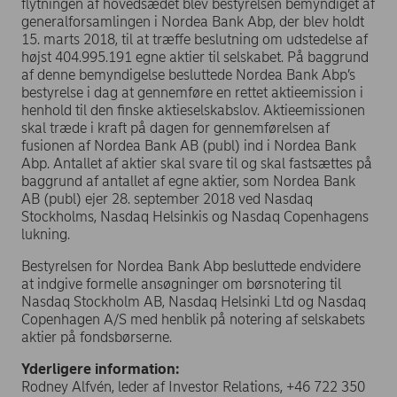
flytningen af hovedsædet blev bestyrelsen bemyndiget af
generalforsamlingen i Nordea Bank Abp, der blev holdt
15. marts 2018, til at træffe beslutning om udstedelse af
højst 404.995.191 egne aktier til selskabet. På baggrund
af denne bemyndigelse besluttede Nordea Bank Abp’s
bestyrelse i dag at gennemføre en rettet aktieemission i
henhold til den finske aktieselskabslov. Aktieemissionen
skal træde i kraft på dagen for gennemførelsen af
fusionen af Nordea Bank AB (publ) ind i Nordea Bank
Abp. Antallet af aktier skal svare til og skal fastsættes på
baggrund af antallet af egne aktier, som Nordea Bank
AB (publ) ejer 28. september 2018 ved Nasdaq
Stockholms, Nasdaq Helsinkis og Nasdaq Copenhagens
lukning.
Bestyrelsen for Nordea Bank Abp besluttede endvidere
at indgive formelle ansøgninger om børsnotering til
Nasdaq Stockholm AB, Nasdaq Helsinki Ltd og Nasdaq
Copenhagen A/S med henblik på notering af selskabets
aktier på fondsbørserne.
Yderligere information:
Rodney Alfvén, leder af Investor Relations, +46 722 350