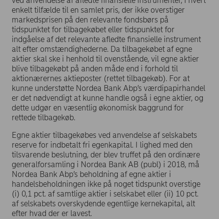
ved anvendelse af afledte finansielle instrumenter, i hvert
enkelt tilfælde til en samlet pris, der ikke overstiger
markedsprisen på den relevante fondsbørs på
tidspunktet for tilbagekøbet eller tidspunktet for
indgåelse af det relevante afledte finansielle instrument
alt efter omstændighederne. Da tilbagekøbet af egne
aktier skal ske i henhold til ovenstående, vil egne aktier
blive tilbagekøbt på anden måde end i forhold til
aktionærernes aktieposter (rettet tilbagekøb). For at
kunne understøtte Nordea Bank Abp’s værdipapirhandel
er det nødvendigt at kunne handle også i egne aktier, og
dette udgør en væsentlig økonomisk baggrund for
rettede tilbagekøb.
Egne aktier tilbagekøbes ved anvendelse af selskabets
reserve for indbetalt fri egenkapital. I lighed med den
tilsvarende beslutning, der blev truffet på den ordinære
generalforsamling i Nordea Bank AB (publ) i 2018, må
Nordea Bank Abp’s beholdning af egne aktier i
handelsbeholdningen ikke på noget tidspunkt overstige
(i) 0,1 pct. af samtlige aktier i selskabet eller (ii) 10 pct.
af selskabets overskydende egentlige kernekapital, alt
efter hvad der er lavest.