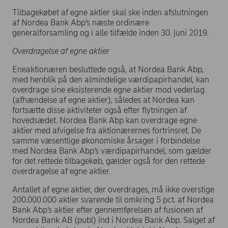
Tilbagekøbet af egne aktier skal ske inden afslutningen
af Nordea Bank Abp’s næste ordinære
generalforsamling og i alle tilfælde inden 30. juni 2019.
Overdragelse af egne aktier
Eneaktionæren besluttede også, at Nordea Bank Abp,
med henblik på den almindelige værdipapirhandel, kan
overdrage sine eksisterende egne aktier mod vederlag
(afhændelse af egne aktier), således at Nordea kan
fortsætte disse aktiviteter også efter flytningen af
hovedsædet. Nordea Bank Abp kan overdrage egne
aktier med afvigelse fra aktionærernes fortrinsret. De
samme væsentlige økonomiske årsager i forbindelse
med Nordea Bank Abp’s værdipapirhandel, som gælder
for det rettede tilbagekøb, gælder også for den rettede
overdragelse af egne aktier.
Antallet af egne aktier, der overdrages, må ikke overstige
200.000.000 aktier svarende til omkring 5 pct. af Nordea
Bank Abp’s aktier efter gennemførelsen af fusionen af
Nordea Bank AB (publ) ind i Nordea Bank Abp. Salget af