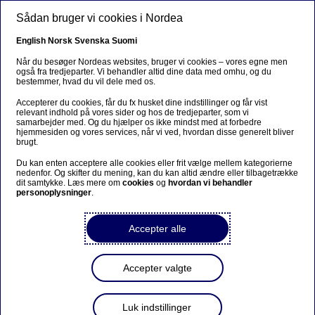
Gå til hovedindhold
Sådan bruger vi cookies i Nordea
DA
English
Norsk
Svenska
Suomi
Når du besøger Nordeas websites, bruger vi cookies – vores egne men
også fra tredjeparter. Vi behandler altid dine data med omhu, og du
bestemmer, hvad du vil dele med os.
Beslutninger truffet af
Accepterer du cookies, får du fx husket dine indstillinger og får vist
eneaktionæren og af
relevant indhold på vores sider og hos de tredjeparter, som vi
samarbejder med. Og du hjælper os ikke mindst med at forbedre
bestyrelsen for Nordea Bank
hjemmesiden og vores services, når vi ved, hvordan disse generelt bliver
brugt.
Abp
Du kan enten acceptere alle cookies eller frit vælge mellem kategorierne
nedenfor. Og skifter du mening, kan du kan altid ændre eller tilbagetrække
dit samtykke. Læs mere om
cookies
og
hvordan vi behandler
personoplysninger
.
Selskabsmeddelelse | 05-09-2018 13:00
Accepter alle
I forbindelse med de formelle forberedelser af
flytningen af Nordea koncernens moderselskabs
hovedsæde til Finland har Nordea Bank AB (publ)
Accepter valgte
som eneaktionær i Nordea Bank Abp i dag truffet
beslutning om tilbagekøb og overdragelse af
Luk indstillinger
Nordea Bank Abp’s egne aktier for at kunne