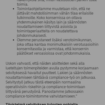
toimia.
Toimintaohjeitamme muutetaan niin, että ne
jättävät mahdollisimman vähän tilaa erilaisille
tulkinnoille. Koko konsernissa on oltava
yhdenmukainen käsitys lain ja säännösten
noudattamiseen liittyvistä asioista ja
toimintaperiaatteita on noudatettava
johdonmukaisesti.
Olemme perustaneet lisäksi verotoimikunnan,
joka ottaa kantaa monimutkaisiin verotusasioihin
konsernitasolla ja varmistaa, että konsernin
päätökset veroasioissa ovat johdonmukaisia.
Uskon vahvasti, että näiden aloitteiden sekä alla
lueteltujen toimenpiteiden avulla pystymme korjaamaan
selvityksessä havaitut puutteet. Lakien ja säännösten
noudattamiseen tähtäävä compliance-työ on jatkuvaa.
Selvitystyö jatkuu tästä eteenpäin normaalina
operatiivisiin riskeihin ja compliance-toimintaan
liittyvänä perustyönä. Panostamme jatkossakin
compliance-toimintomme vahvistamiseen.”
Tiivistelmä selvityksen tulosten pohjalta