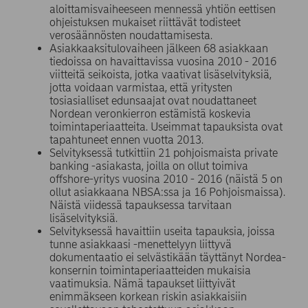
aloittamisvaiheeseen mennessä yhtiön eettisen
ohjeistuksen mukaiset riittävät todisteet
verosäännösten noudattamisesta.
Asiakkaaksitulovaiheen jälkeen 68 asiakkaan
tiedoissa on havaittavissa vuosina 2010 - 2016
viitteitä seikoista, jotka vaativat lisäselvityksiä,
jotta voidaan varmistaa, että yritysten
tosiasialliset edunsaajat ovat noudattaneet
Nordean veronkierron estämistä koskevia
toimintaperiaatteita. Useimmat tapauksista ovat
tapahtuneet ennen vuotta 2013.
Selvityksessä tutkittiin 21 pohjoismaista private
banking -asiakasta, joilla on ollut toimiva
offshore-yritys vuosina 2010 - 2016 (näistä 5 on
ollut asiakkaana NBSA:ssa ja 16 Pohjoismaissa).
Näistä viidessä tapauksessa tarvitaan
lisäselvityksiä.
Selvityksessä havaittiin useita tapauksia, joissa
tunne asiakkaasi -menettelyyn liittyvä
dokumentaatio ei selvästikään täyttänyt Nordea-
konsernin toimintaperiaatteiden mukaisia
vaatimuksia. Nämä tapaukset liittyivät
enimmäkseen korkean riskin asiakkaisiin