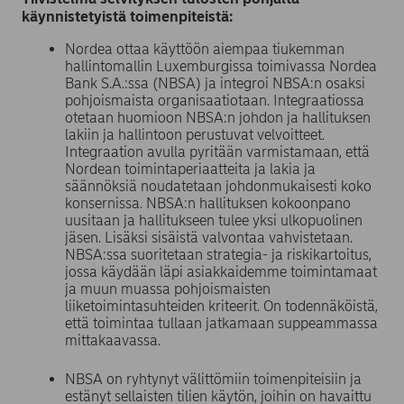
käynnistetyistä toimenpiteistä:
Nordea ottaa käyttöön aiempaa tiukemman
hallintomallin Luxemburgissa toimivassa Nordea
Bank S.A.:ssa (NBSA) ja integroi NBSA:n osaksi
pohjoismaista organisaatiotaan. Integraatiossa
otetaan huomioon NBSA:n johdon ja hallituksen
lakiin ja hallintoon perustuvat velvoitteet.
Integraation avulla pyritään varmistamaan, että
Nordean toimintaperiaatteita ja lakia ja
säännöksiä noudatetaan johdonmukaisesti koko
konsernissa. NBSA:n hallituksen kokoonpano
uusitaan ja hallitukseen tulee yksi ulkopuolinen
jäsen. Lisäksi sisäistä valvontaa vahvistetaan.
NBSA:ssa suoritetaan strategia- ja riskikartoitus,
jossa käydään läpi asiakkaidemme toimintamaat
ja muun muassa pohjoismaisten
liiketoimintasuhteiden kriteerit. On todennäköistä,
että toimintaa tullaan jatkamaan suppeammassa
mittakaavassa.
NBSA on ryhtynyt välittömiin toimenpiteisiin ja
estänyt sellaisten tilien käytön, joihin on havaittu