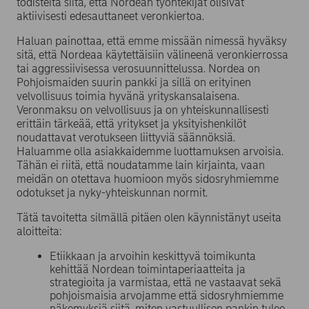
todisteita siitä, että Nordean työntekijät olisivat
aktiivisesti edesauttaneet veronkiertoa.
Haluan painottaa, että emme missään nimessä hyväksy
sitä, että Nordeaa käytettäisiin välineenä veronkierrossa
tai aggressiivisessa verosuunnittelussa. Nordea on
Pohjoismaiden suurin pankki ja sillä on erityinen
velvollisuus toimia hyvänä yrityskansalaisena.
Veronmaksu on velvollisuus ja on yhteiskunnallisesti
erittäin tärkeää, että yritykset ja yksityishenkilöt
noudattavat verotukseen liittyviä säännöksiä.
Haluamme olla asiakkaidemme luottamuksen arvoisia.
Tähän ei riitä, että noudatamme lain kirjainta, vaan
meidän on otettava huomioon myös sidosryhmiemme
odotukset ja nyky-yhteiskunnan normit.
Tätä tavoitetta silmällä pitäen olen käynnistänyt useita
aloitteita:
Etiikkaan ja arvoihin keskittyvä toimikunta
kehittää Nordean toimintaperiaatteita ja
strategioita ja varmistaa, että ne vastaavat sekä
pohjoismaisia arvojamme että sidosryhmiemme
näkemyksiä siitä, miten vastuullisen pankin tulee