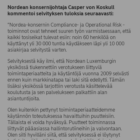
Nordean konsernijohtaja Casper von Koskull
kommentoi selvityksen tuloksia seuraavasti:
”Nordea-konsernin Compliance- ja Operational Risk -
toiminnot ovat tehneet suuren työn varmistaessaan, että
kaikki tosiseikat tulevat esiin: noin 60 henkilöä on
käyttänyt yli 30 000 tuntia käydäkseen läpi yli 10 000
asiakirjaa selvitystä varten.
Selvityksestä käy ilmi, että Nordean Luxemburgin
yksikössä tiukennettiin verotukseen liittyviä
toimintaperiaatteita ja käytäntöjä vuonna 2009 selvästi
ennen kuin markkinatapa tai laki sitä edellytti. Tämän
lisäksi yksikössä tarjottiin verotusta käsittelevää
koulutusta ja sen palvelukseen palkattiin alan
asiantuntijoita.
Olen kuitenkin pettynyt toimintaperiaatteidemme
käytännön toteutuksessa havaittuihin puutteisiin.
Tällaista ei voida hyväksyä. Puutteet toiminnassa
liittyvät pääasiassa hallintorutiineihin ja valvontaan.
Olen silti hyvilläni siitä, että selvityksessä ei löytynyt