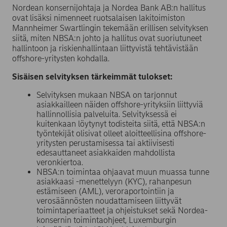
Nordean konsernijohtaja ja Nordea Bank AB:n hallitus
ovat lisäksi nimenneet ruotsalaisen lakitoimiston
Mannheimer Swartlingin tekemään erillisen selvityksen
siitä, miten NBSA:n johto ja hallitus ovat suoriutuneet
hallintoon ja riskienhallintaan liittyvistä tehtävistään
offshore-yritysten kohdalla.
Sisäisen selvityksen tärkeimmät tulokset:
Selvityksen mukaan NBSA on tarjonnut
asiakkailleen näiden offshore-yrityksiin liittyviä
hallinnollisia palveluita. Selvityksessä ei
kuitenkaan löytynyt todisteita siitä, että NBSA:n
työntekijät olisivat olleet aloitteellisina offshore-
yritysten perustamisessa tai aktiivisesti
edesauttaneet asiakkaiden mahdollista
veronkiertoa.
NBSA:n toimintaa ohjaavat muun muassa tunne
asiakkaasi -menettelyyn (KYC), rahanpesun
estämiseen (AML), veroraportointiin ja
verosäännösten noudattamiseen liittyvät
toimintaperiaatteet ja ohjeistukset sekä Nordea-
konsernin toimintaohjeet, Luxemburgin