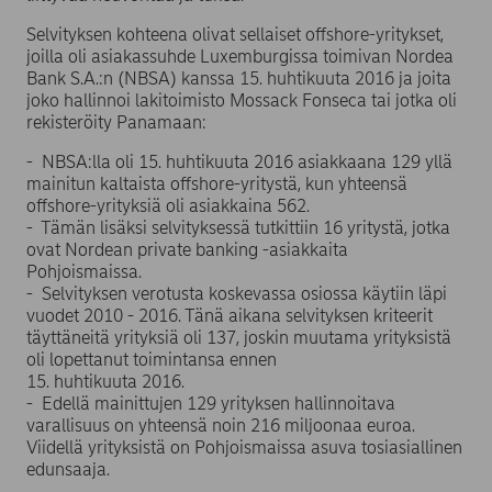
Selvityksen kohteena olivat sellaiset offshore-yritykset,
joilla oli asiakassuhde Luxemburgissa toimivan Nordea
Bank S.A.:n (NBSA) kanssa 15. huhtikuuta 2016 ja joita
joko hallinnoi lakitoimisto Mossack Fonseca tai jotka oli
rekisteröity Panamaan:
- NBSA:lla oli 15. huhtikuuta 2016 asiakkaana 129 yllä
mainitun kaltaista offshore-yritystä, kun yhteensä
offshore-yrityksiä oli asiakkaina 562.
- Tämän lisäksi selvityksessä tutkittiin 16 yritystä, jotka
ovat Nordean private banking -asiakkaita
Pohjoismaissa.
- Selvityksen verotusta koskevassa osiossa käytiin läpi
vuodet 2010 - 2016. Tänä aikana selvityksen kriteerit
täyttäneitä yrityksiä oli 137, joskin muutama yrityksistä
oli lopettanut toimintansa ennen
15. huhtikuuta 2016.
- Edellä mainittujen 129 yrityksen hallinnoitava
varallisuus on yhteensä noin 216 miljoonaa euroa.
Viidellä yrityksistä on Pohjoismaissa asuva tosiasiallinen
edunsaaja.