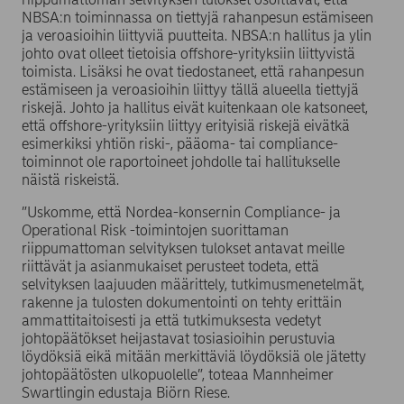
NBSA:n toiminnassa on tiettyjä rahanpesun estämiseen
ja veroasioihin liittyviä puutteita. NBSA:n hallitus ja ylin
johto ovat olleet tietoisia offshore-yrityksiin liittyvistä
toimista. Lisäksi he ovat tiedostaneet, että rahanpesun
estämiseen ja veroasioihin liittyy tällä alueella tiettyjä
riskejä. Johto ja hallitus eivät kuitenkaan ole katsoneet,
että offshore-yrityksiin liittyy erityisiä riskejä eivätkä
esimerkiksi yhtiön riski-, pääoma- tai compliance-
toiminnot ole raportoineet johdolle tai hallitukselle
näistä riskeistä.
”Uskomme, että Nordea-konsernin Compliance- ja
Operational Risk -toimintojen suorittaman
riippumattoman selvityksen tulokset antavat meille
riittävät ja asianmukaiset perusteet todeta, että
selvityksen laajuuden määrittely, tutkimusmenetelmät,
rakenne ja tulosten dokumentointi on tehty erittäin
ammattitaitoisesti ja että tutkimuksesta vedetyt
johtopäätökset heijastavat tosiasioihin perustuvia
löydöksiä eikä mitään merkittäviä löydöksiä ole jätetty
johtopäätösten ulkopuolelle”, toteaa Mannheimer
Swartlingin edustaja Biörn Riese.