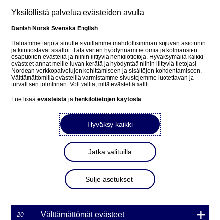
Hyppää pääsisältöön
Yksilöllistä palvelua evästeiden avulla
FI
Danish
Norsk
Svenska
English
Haluamme tarjota sinulle sivuillamme mahdollisimman sujuvan asioinnin
ja kiinnostavat sisällöt. Tätä varten hyödynnämme omia ja kolmansien
osapuolten evästeitä ja niihin liittyviä henkilötietoja. Hyväksymällä kaikki
Beklager...
evästeet annat meille luvan kerätä ja hyödyntää niihin liittyviä tietojasi
Nordean verkkopalvelujen kehittämiseen ja sisältöjen kohdentamiseen.
Välttämättömillä evästeillä varmistamme sivustojemme luotettavan ja
Siden findes desværre ikke på dansk
turvallisen toiminnan. Voit valita, mitä evästeitä sallit.
Lue lisää
evästeistä
ja
henkilötietojen käytöstä
.
Bliv på siden
|
Fortsæt til en relateret side på dansk
Hyväksy kaikki
Jatka valituilla
Johdon kommentti Nordea
Private Bankingin toimintaa
Sulje asetukset
koskevasta selvityksestä
Välttämättömät evästeet
20
Lehdistötiedote | 20-07-2016 08:03