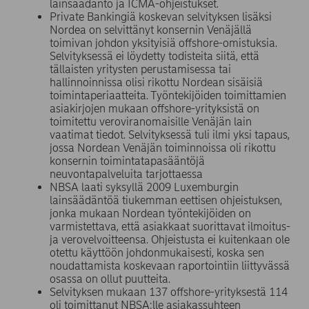
lainsäädäntö ja ICMA-ohjeistukset.
Private Bankingiä koskevan selvityksen lisäksi
Nordea on selvittänyt konsernin Venäjällä
toimivan johdon yksityisiä offshore-omistuksia.
Selvityksessä ei löydetty todisteita siitä, että
tällaisten yritysten perustamisessa tai
hallinnoinnissa olisi rikottu Nordean sisäisiä
toimintaperiaatteita. Työntekijöiden toimittamien
asiakirjojen mukaan offshore-yrityksistä on
toimitettu veroviranomaisille Venäjän lain
vaatimat tiedot. Selvityksessä tuli ilmi yksi tapaus,
jossa Nordean Venäjän toiminnoissa oli rikottu
konsernin toimintatapasääntöjä
neuvontapalveluita tarjottaessa
NBSA laati syksyllä 2009 Luxemburgin
lainsäädäntöä tiukemman eettisen ohjeistuksen,
jonka mukaan Nordean työntekijöiden on
varmistettava, että asiakkaat suorittavat ilmoitus-
ja verovelvoitteensa. Ohjeistusta ei kuitenkaan ole
otettu käyttöön johdonmukaisesti, koska sen
noudattamista koskevaan raportointiin liittyvässä
osassa on ollut puutteita.
Selvityksen mukaan 137 offshore-yrityksestä 114
oli toimittanut NBSA:lle asiakassuhteen