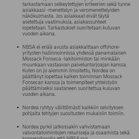
tarkastamaan selkeytettyjen kriteerien sekä tunne
asiakkaasi -menettelyn ja veromenettelyiden
näkökulmasta. Jos asiakkaat eivät täytä
asetettuja vaatimuksia, asiakassuhteet
lopetetaan. Tarkastukset suoritetaan kuluvan
vuoden aikana.
NBSA ei enää avusta asiakkaittaan offshore-
yritysten hallinnoinnissa yhdessä panamalaisen
Mossack Fonseca -lakitoimiston tai minkään
muunkaan vastaavan palveluntarjoajan kanssa.
Kuten on jo aiemmin ilmoitettu, Nordea on
päättänyt lopettaa kaiken toiminnan Mossack
Fonsecan kanssa ja toimenpiteet yhteistyön
päättämiseksi saataneen suoritettua kuluvan
vuoden aikana.
Nordea ryhtyy välittömästi kaikkiin selvityksen
pohjalta tehtyjen suositusten mukaisiin toimiin.
Nordea pyrkii jatkossakin vahvistamaan
valvontatoimintojen resursseja ja osaamista sekä
konsernitasolla että NBSA:ssa.