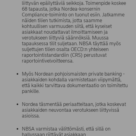
liittyvän epäilyttäviä seikkoja. Toimenpide koskee
68 tapausta, jotka Nordea-konsernin
Compliance-toiminto on tuonut esiin. Jatkamme
näiden tilien tutkimista, jotta saamme
kohtuullisen varmuuden siitä, että kyseiset
asiakkaat noudattavat ilmoittamiseen ja
verotukseen liittyviä säännöksiä. Muussa
tapauksessa tilit suljetaan. NBSA täyttää myös
suljettujen tilien osalta OECD:n yhteiseen
raportointistandardiin (CRS) perustuvat
raportointivelvoitteensa.
Myös Nordean pohjoismaisten private banking -
asiakkaiden kohdalla varmistetaan viipymättä,
että kaikki tarvittava dokumentaatio on toimitettu
pankille.
Nordea täsmentää periaatteitaan, jotka koskevat
asiakkaiden neuvontaa verotukseen liittyvissä
asioissa.
NBSA varmistaa välittömästi, että sillä on
hallussaan riittävät asiakkaan