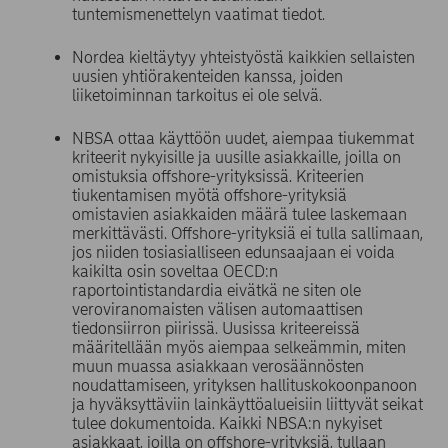
tuntemismenettelyn vaatimat tiedot.
Nordea kieltäytyy yhteistyöstä kaikkien sellaisten
uusien yhtiörakenteiden kanssa, joiden
liiketoiminnan tarkoitus ei ole selvä.
NBSA ottaa käyttöön uudet, aiempaa tiukemmat
kriteerit nykyisille ja uusille asiakkaille, joilla on
omistuksia offshore-yrityksissä. Kriteerien
tiukentamisen myötä offshore-yrityksiä
omistavien asiakkaiden määrä tulee laskemaan
merkittävästi. Offshore-yrityksiä ei tulla sallimaan,
jos niiden tosiasialliseen edunsaajaan ei voida
kaikilta osin soveltaa OECD:n
raportointistandardia eivätkä ne siten ole
veroviranomaisten välisen automaattisen
tiedonsiirron piirissä. Uusissa kriteereissä
määritellään myös aiempaa selkeämmin, miten
muun muassa asiakkaan verosäännösten
noudattamiseen, yrityksen hallituskokoonpanoon
ja hyväksyttäviin lainkäyttöalueisiin liittyvät seikat
tulee dokumentoida. Kaikki NBSA:n nykyiset
asiakkaat, joilla on offshore-yrityksiä, tullaan