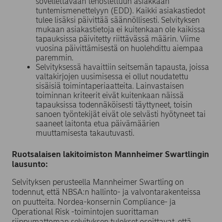
sovellettavaan tehostettuun asiakkaan
tuntemismenettelyyn (EDD). Kaikki asiakastiedot
tulee lisäksi päivittää säännöllisesti. Selvityksen
mukaan asiakastietoja ei kuitenkaan ole kaikissa
tapauksissa päivitetty riittävässä määrin. Viime
vuosina päivittämisestä on huolehdittu aiempaa
paremmin.
Selvityksessä havaittiin seitsemän tapausta, joissa
valtakirjojen uusimisessa ei ollut noudatettu
sisäisiä toimintaperiaatteita. Lainvastaisen
toiminnan kriteerit eivät kuitenkaan näissä
tapauksissa todennäköisesti täyttyneet, toisin
sanoen työntekijät eivät ole selvästi hyötyneet tai
saaneet laitonta etua päivämäärien
muuttamisesta takautuvasti.
Ruotsalaisen lakitoimiston Mannheimer Swartlingin
lausunto:
Selvityksen perusteella Mannheimer Swartling on
todennut, että NBSA:n hallinto- ja valvontarakenteissa
on puutteita. Nordea-konsernin Compliance- ja
Operational Risk -toimintojen suorittaman
riippumattoman selvityksen tulokset osoittavat, että