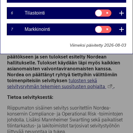
Suostumusvalinta:
Tilastointi
6
Niin kutsuttujen Panama-paperien noustua
Tilastointi
julkisuuteen Nordean konsernijohtaja Casper von
Koskull käynnisti sisäisen selvityksen siitä, onko
Suostumusvalinta:
Markkinointi
7
Markkinointi
Nordea Bank S.A. (NBSA) Luxemburgissa
noudattanut asiakkaiden offshore-yrityksiin
liittyvissä järjestelyissä konsernin sisäisiä ohjeita
Viimeksi päivitetty 2026-08-03
sekä ulkoisia säännöksiä. Selvitys on nyt saatu
päätökseen ja sen tulokset esitelty Nordean
hallitukselle. Tulokset käydään läpi myös kaikkien
asianomaisten valvontaviranomaisten kanssa.
Nordea on päättänyt ryhtyä tiettyihin välittömiin
toimenpiteisiin selvityksen
tulosten sekä
selvitysryhmän tekemien suositusten pohjalta
.
Tietoa selvityksestä:
Riippumaton sisäinen selvitys suoritettiin Nordea-
konsernin Compliance- ja Operational Risk -toimintojen
johdolla. Lisäksi Mannheimer Swartling sekä paikalliset
tilintarkastus- ja lakitoimistot tarjosivat selvitystyöhön
liittyvää neuvontaa ja tukea.