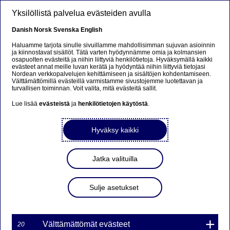
Hyppää pääsisältöön
Yksilöllistä palvelua evästeiden avulla
FI
Danish
Norsk
Svenska
English
Haluamme tarjota sinulle sivuillamme mahdollisimman sujuvan asioinnin
ja kiinnostavat sisällöt. Tätä varten hyödynnämme omia ja kolmansien
osapuolten evästeitä ja niihin liittyviä henkilötietoja. Hyväksymällä kaikki
Sorry...
evästeet annat meille luvan kerätä ja hyödyntää niihin liittyviä tietojasi
Nordean verkkopalvelujen kehittämiseen ja sisältöjen kohdentamiseen.
Välttämättömillä evästeillä varmistamme sivustojemme luotettavan ja
This page does not exist in your language. You will
turvallisen toiminnan. Voit valita, mitä evästeitä sallit.
be taken to a related page.
Lue lisää
evästeistä
ja
henkilötietojen käytöstä
.
Stay on this page
|
Continue
Hyväksy kaikki
Jatka valituilla
Nordea Bank AB (publ)
Sulje asetukset
laskee liikkeeseen 10 uutta
sertifikaattisarjaa
8.11.2016
Välttämättömät evästeet
20