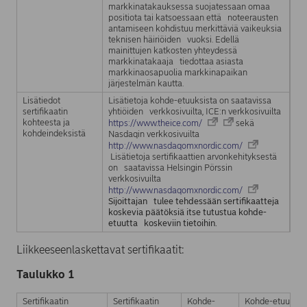
markkinatakauksessa suojatessaan omaa
positiota tai katsoessaan että noteerausten
antamiseen kohdistuu merkittäviä vaikeuksia
teknisen häiriöiden vuoksi. Edellä
mainittujen katkosten yhteydessä
markkinatakaaja tiedottaa asiasta
markkinaosapuolia markkinapaikan
järjestelmän kautta.
Lisätiedot
Lisätietoja kohde-etuuksista on saatavissa
sertifikaatin
yhtiöiden verkkosivuilta, ICE:n verkkosivuilta
kohteesta ja
https://www.theice.com/
sekä
kohdeindeksistä
Nasdaqin verkkosivuilta
http://www.nasdaqomxnordic.com/
Lisätietoja sertifikaattien arvonkehityksestä
on saatavissa Helsingin Pörssin
verkkosivuilta
http://www.nasdaqomxnordic.com/
Sijoittajan tulee tehdessään sertifikaatteja
koskevia päätöksiä itse tutustua kohde-
etuutta koskeviin tietoihin.
Liikkeeseenlaskettavat sertifikaatit:
Taulukko 1
Sertifikaatin
Sertifikaatin
Kohde-
Kohde-etuuden