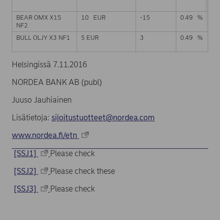
BEAR OMX X15
10 EUR
-15
0.49 %
NF2
BULL OLJY X3 NF1
5 EUR
3
0.49 %
Helsingissä 7.11.2016
NORDEA BANK AB (publ)
Juuso Jauhiainen
Lisätietoja:
sijoitustuotteet@nordea.com
www.nordea.fi/etn
[SSJ1]
Please check
[SSJ2]
Please check these
[SSJ3]
Please check