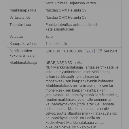
vertailuhintaa rajatasoa varten.
Markkinapaikka
Nasdaq OMX Helsinki Oy
Vertailulähde
Nasdaq OMX Helsinki Oy
Toteutustapa
Pankki toteuttaa automaattisesti
käteissuorituksen
Valuutta
Euro
Kauppakäyntierä
1 sertifikaatti
Sertifikaattien
500 000 - 10 000 000
[SSJ1]
per ISIN
kokonaismäärä
Markkinatakaaja
NBAB, NBF, NBD ja/tai
NDNMarkkinantakaaja antaa sertifikaateille
osto- ja myyntinoteerauksen sinä aikana,
jolloin sertifikaatti on julkisen tai
monenkeskisen kaupankäynnin kohteena.
Markkinatakaus on voimassa julkisen tai
monenkeskisen kaupankäyntipaikan
jatkuvassa kaupankäynnissä.Sertifikaateille,
joiden markkina-arvo on alle pienimmän
kaupankäyntikoon (”tick-size”), ei anneta
ostotarjousta. Markkinatakaajalla ei ole
velvollisuutta ylläpitää markkinatakausta jos
kaupankäynti kohde-etuudella on
keskeytynyt. Markkinatakaaja varaa
oikeuden hetkellisiin katkoksiin