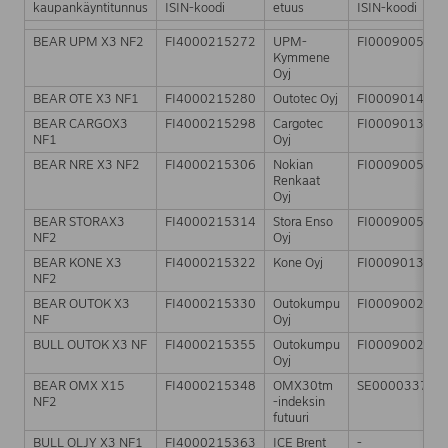
kaupankäyntitunnus
ISIN-koodi
etuus
ISIN-koodi
BEAR UPM X3 NF2
FI4000215272
UPM-
FI0009005987
Kymmene
Oyj
BEAR OTE X3 NF1
FI4000215280
Outotec Oyj
FI0009014575
BEAR CARGOX3
FI4000215298
Cargotec
FI0009013429
NF1
Oyj
BEAR NRE X3 NF2
FI4000215306
Nokian
FI0009005318
Renkaat
Oyj
BEAR STORAX3
FI4000215314
Stora Enso
FI0009005961
NF2
Oyj
BEAR KONE X3
FI4000215322
Kone Oyj
FI0009013403
NF2
BEAR OUTOK X3
FI4000215330
Outokumpu
FI0009002422
NF
Oyj
BULL OUTOK X3 NF
FI4000215355
Outokumpu
FI0009002422
Oyj
BEAR OMX X15
FI4000215348
OMX30tm
SE000033784
NF2
-indeksin
futuuri
BULL OLJY X3 NF1
FI4000215363
ICE Brent
-