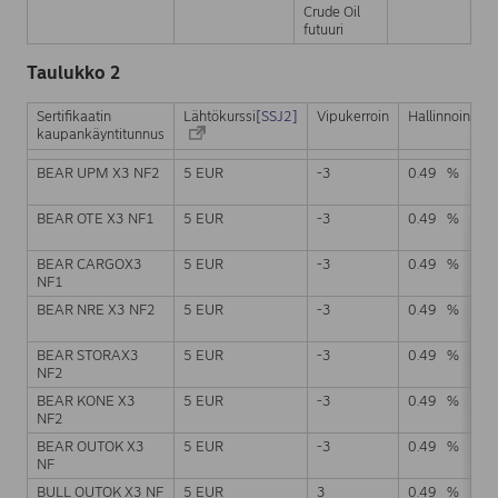
Crude Oil
futuuri
Taulukko 2
Sertifikaatin
Lähtökurssi
[SSJ2]
Vipukerroin
Hallinnointipa
kaupankäyntitunnus
BEAR UPM X3 NF2
5 EUR
-3
0.49 %
BEAR OTE X3 NF1
5 EUR
-3
0.49 %
BEAR CARGOX3
5 EUR
-3
0.49 %
NF1
BEAR NRE X3 NF2
5 EUR
-3
0.49 %
BEAR STORAX3
5 EUR
-3
0.49 %
NF2
BEAR KONE X3
5 EUR
-3
0.49 %
NF2
BEAR OUTOK X3
5 EUR
-3
0.49 %
NF
BULL OUTOK X3 NF
5 EUR
3
0.49 %