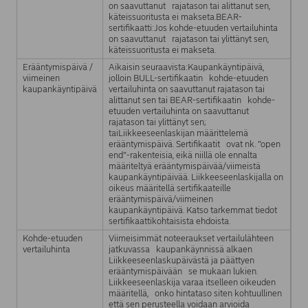
on saavuttanut rajatason tai alittanut sen,
käteissuoritusta ei makseta.BEAR-
sertifikaatti:Jos kohde-etuuden vertailuhinta
on saavuttanut rajatason tai ylittänyt sen,
käteissuoritusta ei makseta.
Erääntymispäivä /
Aikaisin seuraavista:Kaupankäyntipäivä,
viimeinen
jolloin BULL-sertifikaatin kohde-etuuden
kaupankäyntipäivä
vertailuhinta on saavuttanut rajatason tai
alittanut sen tai BEAR-sertifikaatin kohde-
etuuden vertailuhinta on saavuttanut
rajatason tai ylittänyt sen;
taiLiikkeeseenlaskijan määrittelemä
erääntymispäivä. Sertifikaatit ovat nk. ”open
end”-rakenteisia, eikä niillä ole ennalta
määriteltyä erääntymispäivää/viimeistä
kaupankäyntipäivää. Liikkeeseenlaskijalla on
oikeus määritellä sertifikaateille
erääntymispäivä/viimeinen
kaupankäyntipäivä. Katso tarkemmat tiedot
sertifikaattikohtaisista ehdoista.
Kohde-etuuden
Viimeisimmät noteeraukset vertailulähteen
vertailuhinta
jatkuvassa kaupankäynnissä alkaen
Liikkeeseenlaskupäivästä ja päättyen
erääntymispäivään se mukaan lukien.
Liikkeeseenlaskija varaa itselleen oikeuden
määritellä, onko hintataso siten kohtuullinen
että sen perusteella voidaan arvioida