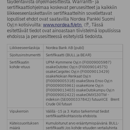
täydentävistä ohjelmaesitteistä. Warrantti- ja
sertifikaattiohjelmaa koskevat perusesitteet ja kaikkiin
liikkeeseenlaskettaviin sertifikaatteihin sovellettavat
lopulliset ehdot ovat saatavilla Nordea Pankki Suomi
Oyj:n kotisivuilta:
www.nordea.fi/etn
. Tässä
esitettävät tiedot ovat ainoastaan tiivistelmä lopullisissa
ehdoissa ja perusesitteessä esitetyistä tiedoista.
Liikkeeseenlaskija
Nordea Bank AB (publ)
Sijoitusinstrumentti
Sertifikaatti (BULL ja BEAR)
Sertifikaatin
UPM-Kymmene Oyj:n (FI0009005987)
kohde-etuus
osakeOutotec Oyj:n (FI0009014575)
osakeCargotec Oyj:n (FI0009013429)
osakeNokian Renkaat Oyj:n
(FI0009005318) osakeStora Enso Oyj:n
(FI0009005961) osakeKone Oyj:n
(FI0009013403) osakeOutokumpu Oyj:n
(FI0009002422) osakeOMXS30TM -
indeksin (SE0000337842) futuuriICE Brent
Crude Oil futuuri
Vipukerroin
Välillä -15 ja 3. Katso tarkemmat tiedot
sertifikaattikohtaisista ehdoista.
Käteissuorituksen
Kumuloitunut arvo erääntymispäivänä. BULL-
määrä
sertifikaatti:Jos kohde-etuuden vertailuhinta