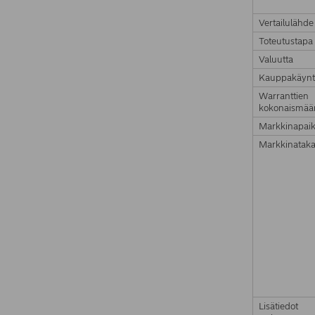
Vertailulähde
Toteutustapa
Valuutta
Kauppakäynt
Warranttien
kokonaismää
Markkinapai
Markkinataka
Lisätiedot