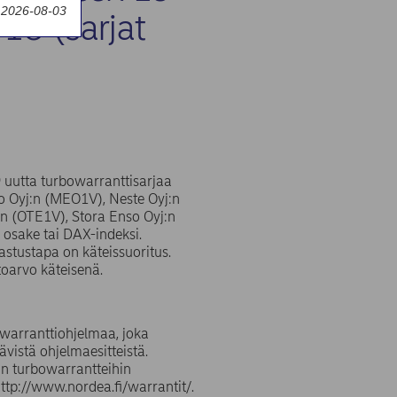
y 2026-08-03
18 (sarjat
 uutta turbowarranttisarjaa
o Oyj:n (MEO1V), Neste Oyj:n
n (OTE1V), Stora Enso Oyj:n
osake tai DAX-indeksi.
astustapa on käteissuoritus.
ttoarvo käteisenä.
 warranttiohjelmaa, joka
vistä ohjelmaesitteistä.
iin turbowarrantteihin
 http://www.nordea.fi/warrantit/.