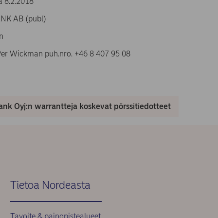
 8.2.2018
K AB (publ)
n
 Per Wickman puh.nro. +46 8 407 95 08
nk Oyj:n warrantteja koskevat pörssitiedotteet
Tietoa Nordeasta
Tavoite & painopistealueet