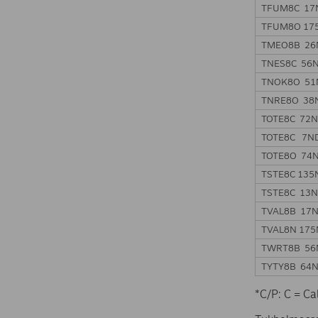
TFUM8C 17
TFUM8O 17
TMEO8B 26
TNES8C 56
TNOK8O 51
TNRE8O 38
TOTE8C 72
TOTE8C 7N
TOTE8O 74
TSTE8C 135
TSTE8C 13
TVAL8B 17
TVAL8N 17
TWRT8B 56
TYTY8B 64
*C/P: C = Cal