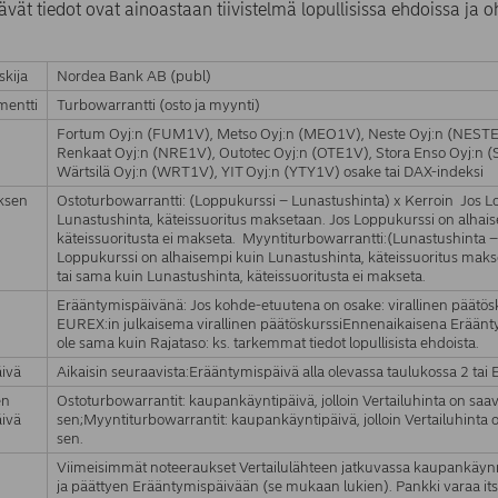
ävät tiedot ovat ainoastaan tiivistelmä lopullisissa ehdoissa ja o
skija
Nordea Bank AB (publ)
umentti
Turbowarrantti (osto ja myynti)
Fortum Oyj:n (FUM1V), Metso Oyj:n (MEO1V), Neste Oyj:n (NESTE)
Renkaat Oyj:n (NRE1V), Outotec Oyj:n (OTE1V), Stora Enso Oyj:n 
Wärtsilä Oyj:n (WRT1V), YIT Oyj:n (YTY1V) osake tai DAX-indeksi
uksen
Ostoturbowarrantti: (Loppukurssi – Lunastushinta) x Kerroin Jos 
Lunastushinta, käteissuoritus maksetaan. Jos Loppukurssi on alhai
käteissuoritusta ei makseta. Myyntiturbowarrantti:(Lunastushinta –
Loppukurssi on alhaisempi kuin Lunastushinta, käteissuoritus mak
tai sama kuin Lunastushinta, käteissuoritusta ei makseta.
Erääntymispäivänä: Jos kohde-etuutena on osake: virallinen päätös
EUREX:in julkaisema virallinen päätöskurssiEnnenaikaisena Eräänt
ole sama kuin Rajataso: ks. tarkemmat tiedot lopullisista ehdoista.
ivä
Aikaisin seuraavista:Erääntymispäivä alla olevassa taulukossa 2 ta
en
Ostoturbowarrantit: kaupankäyntipäivä, jolloin Vertailuhinta on saav
ivä
sen;Myyntiturbowarrantit: kaupankäyntipäivä, jolloin Vertailuhinta o
sen.
Viimeisimmät noteeraukset Vertailulähteen jatkuvassa kaupankäynn
ja päättyen Erääntymispäivään (se mukaan lukien). Pankki varaa its