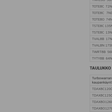
TOTE8C 72
TOTE8C 7N
TOTE8O 74
TSTE8C 135
TSTE8C 13
TVAL8B 17
TVAL8N 17
TWRT8B 56
TYTY8B 64
TAULUKKO 
Turbowarran
kaupankäynt
TDAX8C120
TDAX8C125
TDAX8O126
TDAX8O127