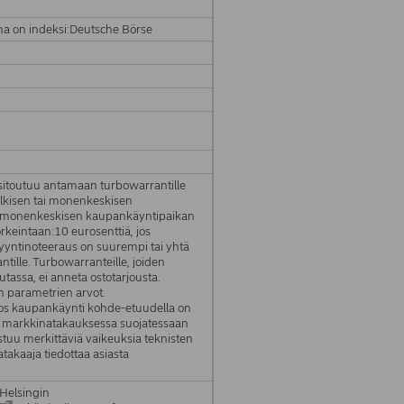
na on indeksi:Deutsche Börse
sitoutuu antamaan turbowarrantille
julkisen tai monenkeskisen
i monenkeskisen kaupankäyntipaikan
keintaan:10 eurosenttiä, jos
yyntinoteeraus on suurempi tai yhtä
ille. Turbowarranteille, joiden
utassa, ei anneta ostotarjousta.
n parametrien arvot.
, jos kaupankäynti kohde-etuudella on
in markkinatakauksessa suojatessaan
stuu merkittäviä vaikeuksia teknisten
takaaja tiedottaa asiasta
 Helsingin