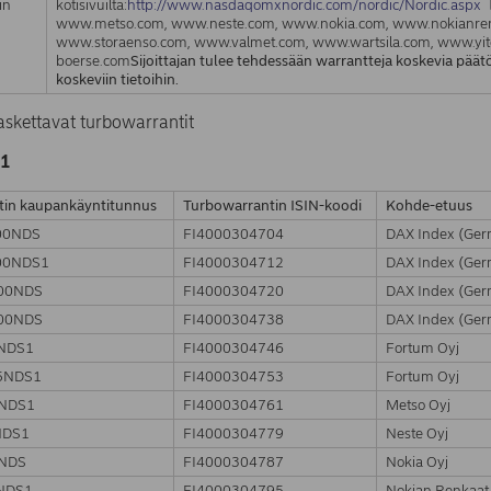
in
kotisivuilta:
http://www.nasdaqomxnordic.com/nordic/Nordic.aspx
www.metso.com, www.neste.com, www.nokia.com, www.nokianrenk
www.storaenso.com, www.valmet.com, www.wartsila.com, www.yi
boerse.com
Sijoittajan tulee tehdessään warrantteja koskevia päät
koskeviin tietoihin.
askettavat turbowarrantit
1
tin kaupankäyntitunnus
Turbowarrantin ISIN-koodi
Kohde-etuus
00NDS
FI4000304704
DAX Index (Ge
00NDS1
FI4000304712
DAX Index (Ge
00NDS
FI4000304720
DAX Index (Ge
00NDS
FI4000304738
DAX Index (Ge
NDS1
FI4000304746
Fortum Oyj
5NDS1
FI4000304753
Fortum Oyj
NDS1
FI4000304761
Metso Oyj
NDS1
FI4000304779
Neste Oyj
NDS
FI4000304787
Nokia Oyj
NDS1
FI4000304795
Nokian Renkaat