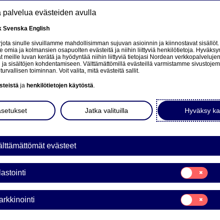
tä palvelua evästeiden avulla
k
Svenska
English
at
ota sinulle sivuillamme mahdollisimman sujuvan asioinnin ja kiinnostavat sisällöt.
mia ja kolmansien osapuolten evästeitä ja niihin liittyviä henkilötietoja. Hyväksy
tä
 meille luvan kerätä ja hyödyntää niihin liittyviä tietojasi Nordean verkkopalveluje
 ja sisältöjen kohdentamiseen. Välttämättömillä evästeillä varmistamme sivustoj
Tietoa meistä
Sijoittajat
Uutiset & analyysit
turvallisen toiminnan. Voit valita, mitä evästeitä sallit.
steistä
ja
henkilötietojen käytöstä
.
asetukset
Jatka valituilla
Hyväksy ka
lttämättömät evästeet
e på norsk
Suostumusvali
lastointi
Tilastointi
Suostumusvali
rkkinointi
Markkinointi
a Bank AB (publ) laskee li