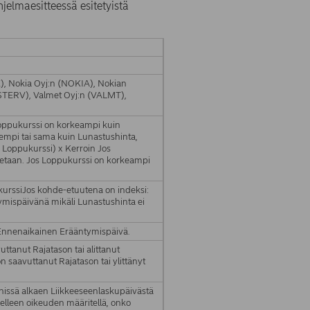
hjelmaesitteessä esitetyistä
, Nokia Oyj:n (NOKIA), Nokian
(STERV), Valmet Oyj:n (VALMT),
Loppukurssi on korkeampi kuin
sempi tai sama kuin Lunastushinta,
 Loppukurssi) x Kerroin Jos
setaan. Jos Loppukurssi on korkeampi
kurssiJos kohde-etuutena on indeksi:
ymispäivänä mikäli Lunastushinta ei
i Ennenaikainen Erääntymispäivä.
uttanut Rajatason tai alittanut
n saavuttanut Rajatason tai ylittänyt
issä alkaen Liikkeeseenlaskupäivästä
elleen oikeuden määritellä, onko