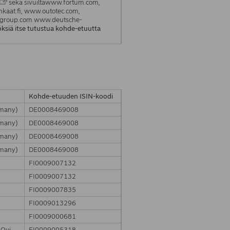
sekä sivuiltawww.fortum.com,
aat.fi, www.outotec.com,
tgroup.com www.deutsche-
öksiä itse tutustua kohde-etuutta
Kohde-etuuden ISIN-koodi
rmany)
DE0008469008
rmany)
DE0008469008
rmany)
DE0008469008
rmany)
DE0008469008
FI0009007132
FI0009007132
FI0009007835
FI0009013296
FI0009000681
 Oyj
FI0009005318