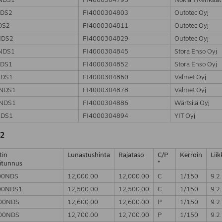
NDS2
FI4000304803
Outotec Oyj
DS2
FI4000304811
Outotec Oyj
NDS2
FI4000304829
Outotec Oyj
NDS1
FI4000304845
Stora Enso Oyj
NDS1
FI4000304852
Stora Enso Oyj
NDS1
FI4000304860
Valmet Oyj
5NDS1
FI4000304878
Valmet Oyj
NDS1
FI4000304886
Wärtsilä Oyj
NDS1
FI4000304894
YIT Oyj
2
tin
Lunastushinta
Rajataso
C/P
Kerroin
Lii
itunnus
*
00NDS
12,000.00
12,000.00
C
1/150
9.2
00NDS1
12,500.00
12,500.00
C
1/150
9.2
00NDS
12,600.00
12,600.00
P
1/150
9.2
00NDS
12,700.00
12,700.00
P
1/150
9.2