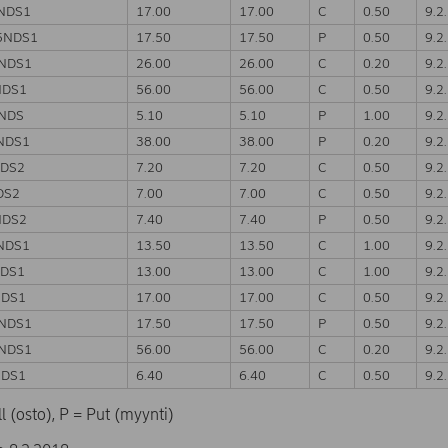
NDS1
17.00
17.00
C
0.50
9.2
5NDS1
17.50
17.50
P
0.50
9.2
NDS1
26.00
26.00
C
0.20
9.2
NDS1
56.00
56.00
C
0.50
9.2
NDS
5.10
5.10
P
1.00
9.2
NDS1
38.00
38.00
P
0.20
9.2
NDS2
7.20
7.20
C
0.50
9.2
DS2
7.00
7.00
C
0.50
9.2
NDS2
7.40
7.40
P
0.50
9.2
NDS1
13.50
13.50
C
1.00
9.2
NDS1
13.00
13.00
C
1.00
9.2
NDS1
17.00
17.00
C
0.50
9.2
5NDS1
17.50
17.50
P
0.50
9.2
NDS1
56.00
56.00
C
0.20
9.2
NDS1
6.40
6.40
C
0.50
9.2
l (osto), P = Put (myynti)