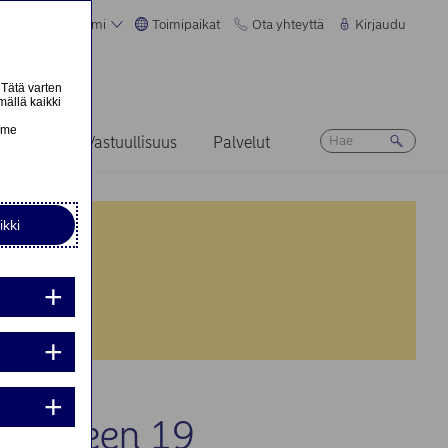
Suomi
Toimipaikat
Ota yhteyttä
Kirjaudu
 Tätä varten
mällä kaikki
n
emme
Ura
Vastuullisuus
Palvelut
ikki
nta:
nta:
ikkeeseen 19