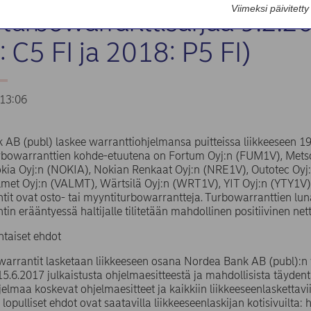
Viimeksi päivitett
 turbowarranttisarjaa 9.2.20
 C5 FI ja 2018: P5 FI)
13:06
AB (publ) laskee warranttiohjelmansa puitteissa liikkeeseen 19
urbowarranttien kohde-etuutena on Fortum Oyj:n (FUM1V), Mets
kia Oyj:n (NOKIA), Nokian Renkaat Oyj:n (NRE1V), Outotec Oyj:
met Oyj:n (VALMT), Wärtsilä Oyj:n (WRT1V), YIT Oyj:n (YTY1V) 
it ovat osto- tai myyntiturbowarrantteja. Turbowarranttien lun
in erääntyessä haltijalle tilitetään mahdollinen positiivinen ne
taiset ehdot
warrantit lasketaan liikkeeseen osana Nordea Bank AB (publ):n
.6.2017 julkaistusta ohjelmaesitteestä ja mahdollisista täydentä
elmaa koskevat ohjelmaesitteet ja kaikkiin liikkeeseenlaskettav
 lopulliset ehdot ovat saatavilla liikkeeseenlaskijan kotisivuilta: