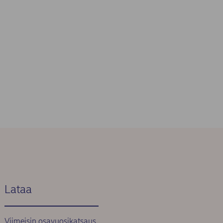
Lataa
Viimeisin osavuosikatsaus