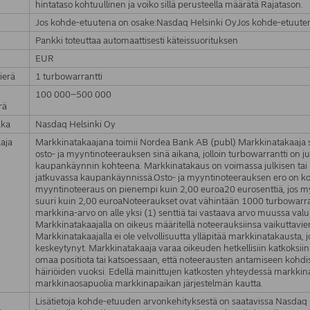
hintataso kohtuullinen ja voiko sillä perusteella määrätä Rajatason.
Jos kohde-etuutena on osake:Nasdaq Helsinki OyJos kohde-etuute
Pankki toteuttaa automaattisesti käteissuorituksen
EUR
ierä
1 turbowarrantti
100 000–500 000
rä
kka
Nasdaq Helsinki Oy
aja
Markkinatakaajana toimii Nordea Bank AB (publ) Markkinatakaaja 
osto- ja myyntinoteerauksen sinä aikana, jolloin turbowarrantti on 
kaupankäynnin kohteena. Markkinatakaus on voimassa julkisen ta
jatkuvassa kaupankäynnissä.Osto- ja myyntinoteerauksen ero on kor
myyntinoteeraus on pienempi kuin 2,00 euroa20 eurosenttiä, jos m
suuri kuin 2,00 euroaNoteeraukset ovat vähintään 1000 turbowarrant
markkina-arvo on alle yksi (1) senttiä tai vastaava arvo muussa valu
Markkinatakaajalla on oikeus määritellä noteerauksiinsa vaikuttavie
Markkinatakaajalla ei ole velvollisuutta ylläpitää markkinatakausta
keskeytynyt. Markkinatakaaja varaa oikeuden hetkellisiin katkoksi
omaa positiota tai katsoessaan, että noteerausten antamiseen kohdi
häiriöiden vuoksi. Edellä mainittujen katkosten yhteydessä markkina
markkinaosapuolia markkinapaikan järjestelmän kautta.
Lisätietoja kohde-etuuden arvonkehityksestä on saatavissa Nasdaq