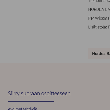
Tukholmassa
NORDEA BAN
Per Wickma
Lisätietoja:
Nordea Ba
Siirry suoraan osoitteeseen
Avoimet tehtävät