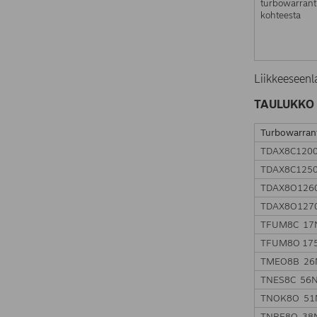
turbowarrant
kohteesta
Liikkeeseenl
TAULUKKO 
Turbowarran
TDAX8C120
TDAX8C125
TDAX8O126
TDAX8O127
TFUM8C 17
TFUM8O 17
TMEO8B 26
TNES8C 56
TNOK8O 51
TNRE8O 38