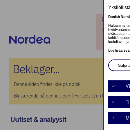
Hyppää pääsisältöön
Yksilöllis
Danish
Nors
Toimipaik
Haluamme tarj
hyödynnämme o
Ota yhteyt
evästeet annat
kehittämiseen
luotettavan ja 
Kirjaudu
Lue lisää
evä
Beklager...
Sulje 
Denne siden findes ikke på norsk
Vä
20
Bli værende på denne siden
|
Fortsett til en lignende sid
Ti
6
Uutiset & analyysit
Ma
7
Norde