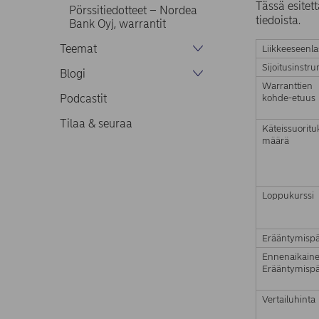
Tässä esitett
Pörssitiedotteet – Nordea
tiedoista.
Bank Oyj, warrantit
Teemat
Liikkeeseenla
Sijoitusinstr
Blogi
Warranttien
Podcastit
kohde-etuus
Tilaa & seuraa
Käteissuorit
määrä
Loppukurssi
Erääntymispä
Ennenaikain
Erääntymispä
Vertailuhinta