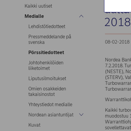
uutta
Kaikki uutiset
Medialle
2018:
Lehdistötiedotteet
Pressmeddelande på
08-02-2018 
svenska
Pörssitiedotteet
Nordea Bank 
Johtohenkilöiden
7.2.2018. T
liiketoimet
(NESTE), No
(STERV), Val
Liputusilmoitukset
Turbowarrant
Omien osakkeiden
Turbowarrant
takaisinostot
Warranttikoh
Yhteystiedot medialle
Kaikki turbo
Nordean asiantuntijat
muodostuu 15
Warranttiohj
Kuvat
sovellettavat