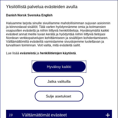
Hyppää pääsisältöön
Yksilöllistä palvelua evästeiden avulla
FI
Danish
Norsk
Svenska
English
Haluamme tarjota sinulle sivuillamme mahdollisimman sujuvan asioinnin
ja kiinnostavat sisällöt. Tätä varten hyödynnämme omia ja kolmansien
osapuolten evästeitä ja niihin liittyviä henkilötietoja. Hyväksymällä kaikki
Ursäkta...
evästeet annat meille luvan kerätä ja hyödyntää niihin liittyviä tietojasi
Nordean verkkopalvelujen kehittämiseen ja sisältöjen kohdentamiseen.
Välttämättömillä evästeillä varmistamme sivustojemme luotettavan ja
Den här sidan finns tyvärr inte på svenska.
turvallisen toiminnan. Voit valita, mitä evästeitä sallit.
Lue lisää
evästeistä
ja
henkilötietojen käytöstä
.
Stanna kvar på sidan
|
Gå till en relaterad sida på
svenska
Hyväksy kaikki
Jatka valituilla
Nordea Bank Oyj: Omien
Sulje asetukset
osakkeiden takaisinosto
25.03.2022
Välttämättömät evästeet
19