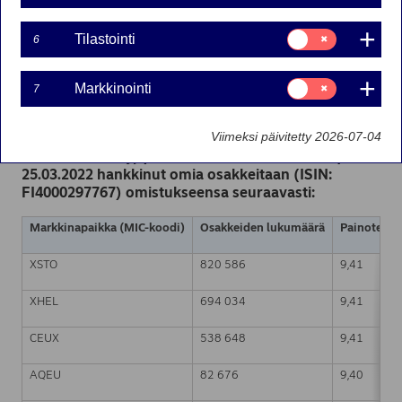
25-03-2022 22:30
Suostumusvalinta:
Tilastointi
6
Tilastointi
Nordea Bank Oyj
Suostumusvalinta:
Pörssitiedote – Muutokset omien osakkeiden
Markkinointi
7
Markkinointi
omistuksessa
25.03.2022 klo 22.30 Suomen aikaa
Viimeksi päivitetty 2026-07-04
Nordea Bank Oyj (LEI: 529900ODI3047E2LIV03) on
25.03.2022 hankkinut omia osakkeitaan (ISIN:
FI4000297767) omistukseensa seuraavasti:
Markkinapaikka (MIC-koodi)
Osakkeiden lukumäärä
Painotettu 
XSTO
820 586
9,41
XHEL
694 034
9,41
CEUX
538 648
9,41
AQEU
82 676
9,40