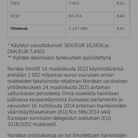
TQEX
7 402
9,41
XCSE
94 234
9,40
Yhteensä
2 237 580
9,41
* Käytetyt valuuttakurssit: SEK/EUR 10,3436 ja
DKK/EUR 7,4403
** Kahden desimaalin tarkkuuteen pyöristettynä
Nordea ilmoitti 14. maaliskuuta 2022 käynnistävänsä
enintään 1 002 miljoonan euron suuruisen omien
osakkeiden takaisinosto-ohjelman Nordean varsinaisen
yhtiökokouksen 24. maaliskuuta 2021 antaman
valtuutuksen perusteella. Omia osakkeita hankitaan
julkisessa kaupankäynnissä Euroopan parlamentin ja
neuvoston 16. huhtikuuta 2014 antaman markkinoiden
väärinkäyttöasetuksen (EU) N:o 596/2014 sekä
Euroopan komission delegoidun asetuksen (EU)
2016/1052 mukaisesti.
Nordean omistuksessa on nyt ilmoitettujen hankintojen