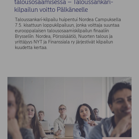
talousosaamisessa – Taloussankari-
kilpailun voitto Pälkäneelle
Taloussankari-kilpailu huipentui Nordea Campuksella
7.5. kisattuun loppukilpailuun, jonka voittaja suuntaa
eurooppalaisen talousosaamiskilpailun finaaliin
Brysseliin. Nordea, Pörssisäätiö, Nuorten talous ja
yrittäjyys NYT ja Finanssiala ry järjestivät kilpailun
kuudetta kertaa.