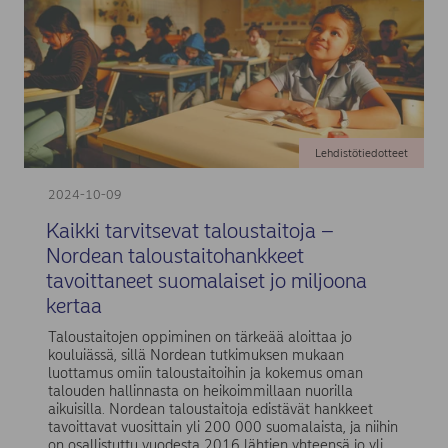
Lehdistötiedotteet
2024-10-09
Kaikki tarvitsevat taloustaitoja –
Nordean taloustaitohankkeet
tavoittaneet suomalaiset jo miljoona
kertaa
Taloustaitojen oppiminen on tärkeää aloittaa jo
kouluiässä, sillä Nordean tutkimuksen mukaan
luottamus omiin taloustaitoihin ja kokemus oman
talouden hallinnasta on heikoimmillaan nuorilla
aikuisilla. Nordean taloustaitoja edistävät hankkeet
tavoittavat vuosittain yli 200 000 suomalaista, ja niihin
on osallistuttu vuodesta 2016 lähtien yhteensä jo yli