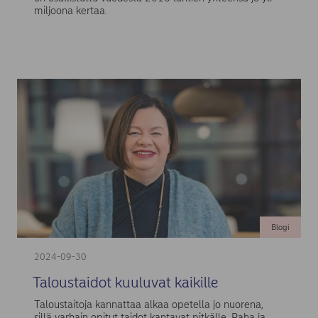
miljoona kertaa.
Blogi
2024-09-30
Taloustaidot kuuluvat kaikille
Taloustaitoja kannattaa alkaa opetella jo nuorena,
sillä varhain opitut taidot kantavat pitkälle. Raha ja