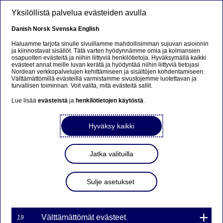
Hyppää pääsisältöön
Yksilöllistä palvelua evästeiden avulla
FI
Danish
Norsk
Svenska
English
Haluamme tarjota sinulle sivuillamme mahdollisimman sujuvan asioinnin
Taloustaidot
ja kiinnostavat sisällöt. Tätä varten hyödynnämme omia ja kolmansien
osapuolten evästeitä ja niihin liittyviä henkilötietoja. Hyväksymällä kaikki
evästeet annat meille luvan kerätä ja hyödyntää niihin liittyviä tietojasi
Nordean verkkopalvelujen kehittämiseen ja sisältöjen kohdentamiseen.
Välttämättömillä evästeillä varmistamme sivustojemme luotettavan ja
turvallisen toiminnan. Voit valita, mitä evästeitä sallit.
Lue lisää
evästeistä
ja
henkilötietojen käytöstä
.
Hyväksy kaikki
Jatka valituilla
Sulje asetukset
Vapaaehtoistyö
2025-12-01
Välttämättömät evästeet
19