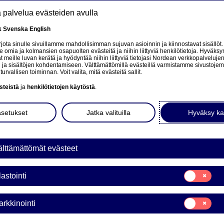
tä palvelua evästeiden avulla
k
Svenska
English
at
ota sinulle sivuillamme mahdollisimman sujuvan asioinnin ja kiinnostavat sisällöt.
mia ja kolmansien osapuolten evästeitä ja niihin liittyviä henkilötietoja. Hyväksy
tä
 meille luvan kerätä ja hyödyntää niihin liittyviä tietojasi Nordean verkkopalveluje
 ja sisältöjen kohdentamiseen. Välttämättömillä evästeillä varmistamme sivustoj
Tietoa meistä
Sijoittajat
Uutiset & analyysit
turvallisen toiminnan. Voit valita, mitä evästeitä sallit.
steistä
ja
henkilötietojen käytöstä
.
asetukset
Jatka valituilla
Hyväksy ka
lttämättömät evästeet
Vapaaehtoistyö
Suostumusvali
lastointi
Tilastointi
kutamme meitä ympäröiv
Suostumusvali
rkkinointi
yhteisöissä
Markkinointi