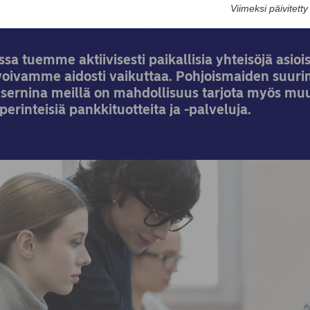
Viimeksi päivitett
01-12-2025
a tuemme aktiivisesti paikallisia yhteisöjä asiois
ivamme aidosti vaikuttaa. Pohjoismaiden suur
nsernina meillä on mahdollisuus tarjota myös muu
perinteisiä pankkituotteita ja -palveluja.