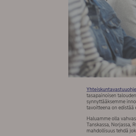
Yhteiskuntavastuuoh
tasapainoisen talouden
synnyttääksemme innova
tavoitteena on edistää o
Haluamme olla vahvasti
Tanskassa, Norjassa, Ru
mahdollisuus tehdä jo