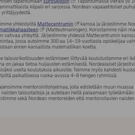
misen tapahtumaan
EuroSkillsiin
. Tapahtumassa vieraili yli 
ammattilaista kilpaili eri sarjoissa. Nordean vapaaehtoiset puh
 yrittäjyydestä.
eimme yhteistyötä
Mattecentrumin
kanssa ja järjestimme No
matiikkahaasteen
(Matteutmaningen). Korostamme näin mat
jen vahvaa yhteyttä. Järjestimme yhdessä Mattecentrumin kanss
imintaa, jossa autoimme 300:aa 14–19-vuotiasta opiskelijaa va
ustaan ennen kansallista matematiikan koetta.
 talousrikollisuuden estämiseen liittyvää koulutustamme eri ikä
a on jakaa tietoa huijausten estämisestä. Nordealaiset järjestiv
lisäksi useita koulutuksia aikuisille. Teimme myös kahdesti kuus
työtä paikallisessa ruoka-avussa 4–8 hengen ryhmissä.
ajensimme mentorointiohjelmaa, jolla edistetään muun muassa u
n naisten taloustaitoja ja autetaan heitä palaamaan työelämään 
istimme sekä Nordean mentoreiden että mentoroitavien naiste