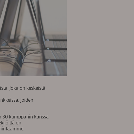
ta, joka on keskeistä
nkkeissa, joiden
oin 30 kumppanin kanssa
kijöillä on
imintaamme.