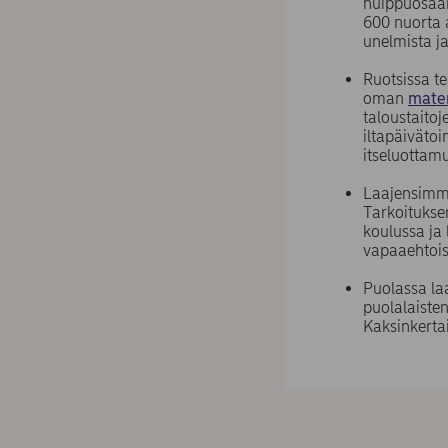
huippuosaa
600 nuorta 
unelmista ja
Ruotsissa t
oman
mate
taloustaito
iltapäiväto
itseluottam
Laajensimme
Tarkoituksen
koulussa ja 
vapaaehtois
Puolassa la
puolalaiste
Kaksinkerta