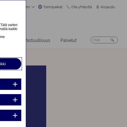
Suomi
Toimipaikat
Ota yhteyttä
Kirjaudu
 Tätä varten
mällä kaikki
n
emme
Ura
Vastuullisuus
Palvelut
ikki
nta:
issä
nta: