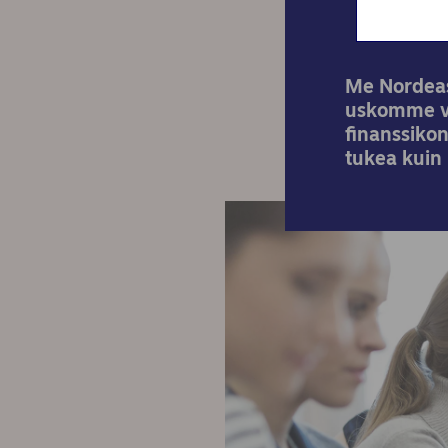
Me Nordeass
uskomme vo
finanssiko
tukea kuin 