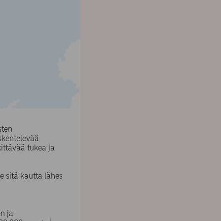
sten
skentelevää
ittävää tukea ja
 sitä kautta lähes
n ja