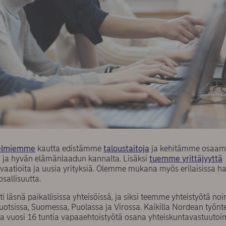
jelmiemme
kautta edistämme
taloustaitoja
ja kehitämme osaamis
 ja hyvän elämänlaadun kannalta. Lisäksi
tuemme yrittäjyyttä
atioita ja uusia yrityksiä. Olemme mukana myös erilaisissa ha
sallisuutta.
 läsnä paikallisissa yhteisöissä, ja siksi teemme yhteistyötä n
otsissa, Suomessa, Puolassa ja Virossa. Kaikilla Nordean työnte
ka vuosi 16 tuntia vapaaehtoistyötä osana yhteiskuntavastuuto