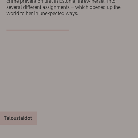
crime prevention unit in Estonia, threw herself into
several different assignments – which opened up the
world to her in unexpected ways.
Taloustaidot