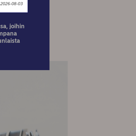
y 2026-08-03
sa, joihin
impana
nlaista