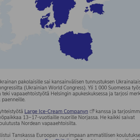
ainan pakolaisille sai kansainvälisen tunnustuksen Ukrainalai
gressilta (Ukrainian World Congress). Yli 1 000 Suomessa työ
 teki vapaaehtoistyötä Helsingin apukeskuksessa ja tarjosi merk
 paenneille.
yhteistyötä
Large Ice-Cream Companyn
kanssa ja tarjosimme
öpaikkaa 13–17-vuotiaille nuorille Norjassa. He kaikki saivat
koulutusta Nordean vapaaehtoisilta.
listui Tanskassa Euroopan suurimpaan ammatillisen koulutukse