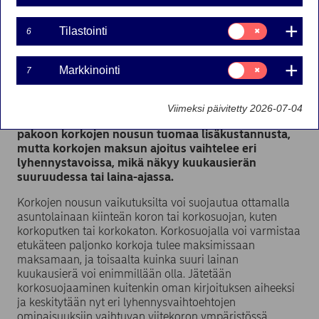
Juho Kostiainen
Suostumusvalinta:
19-06-2024
Tilastointi
6
Tilastointi
Suostumusvalinta:
Markkinointi
7
Markkinointi
Asuntolainojen eri lyhennystavat ovat nousseet
keskusteluun viime aikoina, kun korot ovat
Viimeksi päivitetty 2026-07-04
nousseet. Millään lyhennysvaihtoehdolla ei pääse
pakoon korkojen nousun tuomaa lisäkustannusta,
mutta korkojen maksun ajoitus vaihtelee eri
lyhennystavoissa, mikä näkyy kuukausierän
suuruudessa tai laina-ajassa.
Korkojen nousun vaikutuksilta voi suojautua ottamalla
asuntolainaan kiinteän koron tai korkosuojan, kuten
korkoputken tai korkokaton. Korkosuojalla voi varmistaa
etukäteen paljonko korkoja tulee maksimissaan
maksamaan, ja toisaalta kuinka suuri lainan
kuukausierä voi enimmillään olla. Jätetään
korkosuojaaminen kuitenkin oman kirjoituksen aiheeksi
ja keskitytään nyt eri lyhennysvaihtoehtojen
ominaisuuksiin vaihtuvan viitekoron ympäristössä.