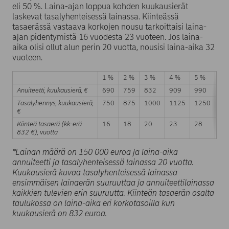
eli 50 %. Laina-ajan loppua kohden kuukausierät
laskevat tasalyhenteisessä lainassa. Kiinteässä
tasaerässä vastaava korkojen nousu tarkoittaisi laina-
ajan pidentymistä 16 vuodesta 23 vuoteen. Jos laina-
aika olisi ollut alun perin 20 vuotta, nousisi laina-aika 32
vuoteen.
1 %
2 %
3 %
4 %
5 %
6 
Anuiteetti, kuukausierä, €
690
759
832
909
990
10
Tasalyhennys, kuukausierä,
750
875
1000
1125
1250
13
€
Kiinteä tasaerä (kk-erä
16
18
20
23
28
39
832 €), vuotta
*Lainan määrä on 150 000 euroa ja laina-aika
annuiteetti ja tasalyhenteisessä lainassa 20 vuotta.
Kuukausierä kuvaa tasalyhenteisessä lainassa
ensimmäisen lainaerän suuruuttaa ja annuiteettilainassa
kaikkien tulevien erin suuruutta. Kiinteän tasaerän osalta
taulukossa on laina-aika eri korkotasoilla kun
kuukausierä on 832 euroa.