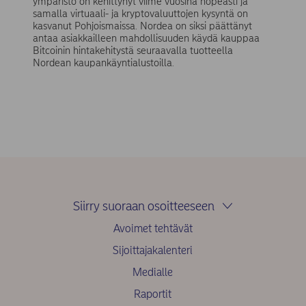
ympäristö on kehittynyt viime vuosina nopeasti ja
samalla virtuaali- ja kryptovaluuttojen kysyntä on
kasvanut Pohjoismaissa. Nordea on siksi päättänyt
antaa asiakkailleen mahdollisuuden käydä kauppaa
Bitcoinin hintakehitystä seuraavalla tuotteella
Nordean kaupankäyntialustoilla.
Siirry suoraan osoitteeseen
Avoimet tehtävät
Sijoittajakalenteri
Medialle
Raportit