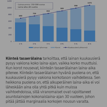
Kiinteä tasaerälaina
tarkoittaa, että lainan kuukausierä
pysyy vakiona koko laina-ajan, vaikka korko muuttuisi.
Kun korot nousevat, kiinteän tasaerälainan laina-aika
pitenee. Kiinteän tasaerälainan hyvänä puolena on, että
kuukausierä pysyy vakiona korkotason vaihdellessa. Sen
heikkona puolena on, että alkuperäinen laina-aika ei voi
läheskään aina olla yhtä pitkä kuin muissa
vaihtoehdoissa, sillä viranomaiset ovat rajoittaneet
asuntolainojen kokonaislaina-ajan 30 vuoteen, johon
pitää jättää marginaalia korkojen nousun varalta.