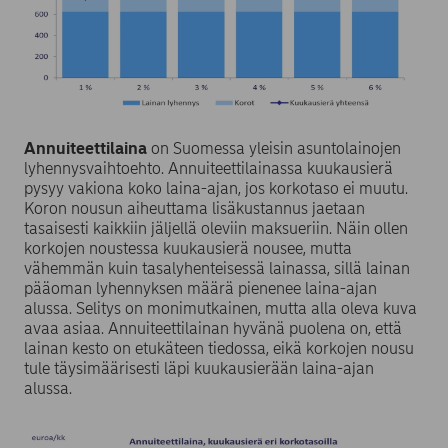
Annuiteettilaina
on Suomessa yleisin asuntolainojen
lyhennysvaihtoehto. Annuiteettilainassa kuukausierä
pysyy vakiona koko laina-ajan, jos korkotaso ei muutu.
Koron nousun aiheuttama lisäkustannus jaetaan
tasaisesti kaikkiin jäljellä oleviin maksueriin. Näin ollen
korkojen noustessa kuukausierä nousee, mutta
vähemmän kuin tasalyhenteisessä lainassa, sillä lainan
pääoman lyhennyksen määrä pienenee laina-ajan
alussa. Selitys on monimutkainen, mutta alla oleva kuva
avaa asiaa. Annuiteettilainan hyvänä puolena on, että
lainan kesto on etukäteen tiedossa, eikä korkojen nousu
tule täysimäärisesti läpi kuukausierään laina-ajan
alussa.