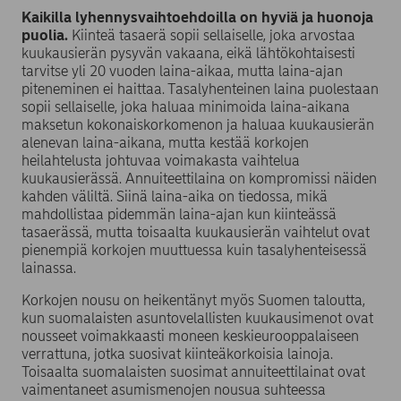
Kaikilla lyhennysvaihtoehdoilla on hyviä ja huonoja
puolia.
Kiinteä tasaerä sopii sellaiselle, joka arvostaa
kuukausierän pysyvän vakaana, eikä lähtökohtaisesti
tarvitse yli 20 vuoden laina-aikaa, mutta laina-ajan
piteneminen ei haittaa. Tasalyhenteinen laina puolestaan
sopii sellaiselle, joka haluaa minimoida laina-aikana
maksetun kokonaiskorkomenon ja haluaa kuukausierän
alenevan laina-aikana, mutta kestää korkojen
heilahtelusta johtuvaa voimakasta vaihtelua
kuukausierässä. Annuiteettilaina on kompromissi näiden
kahden väliltä. Siinä laina-aika on tiedossa, mikä
mahdollistaa pidemmän laina-ajan kun kiinteässä
tasaerässä, mutta toisaalta kuukausierän vaihtelut ovat
pienempiä korkojen muuttuessa kuin tasalyhenteisessä
lainassa.
Korkojen nousu on heikentänyt myös Suomen taloutta,
kun suomalaisten asuntovelallisten kuukausimenot ovat
nousseet voimakkaasti moneen keskieurooppalaiseen
verrattuna, jotka suosivat kiinteäkorkoisia lainoja.
Toisaalta suomalaisten suosimat annuiteettilainat ovat
vaimentaneet asumismenojen nousua suhteessa