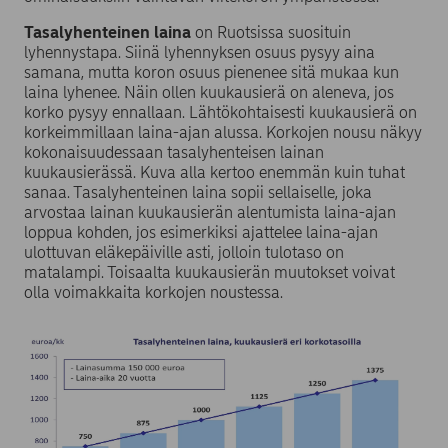
Tasalyhenteinen
laina
on Ruotsissa suosituin
lyhennystapa. Siinä lyhennyksen osuus pysyy aina
samana, mutta koron osuus pienenee sitä mukaa kun
laina lyhenee. Näin ollen kuukausierä on aleneva, jos
korko pysyy ennallaan. Lähtökohtaisesti kuukausierä on
korkeimmillaan laina-ajan alussa. Korkojen nousu näkyy
kokonaisuudessaan tasalyhenteisen lainan
kuukausierässä. Kuva alla kertoo enemmän kuin tuhat
sanaa. Tasalyhenteinen laina sopii sellaiselle, joka
arvostaa lainan kuukausierän alentumista laina-ajan
loppua kohden, jos esimerkiksi ajattelee laina-ajan
ulottuvan eläkepäiville asti, jolloin tulotaso on
matalampi. Toisaalta kuukausierän muutokset voivat
olla voimakkaita korkojen noustessa.