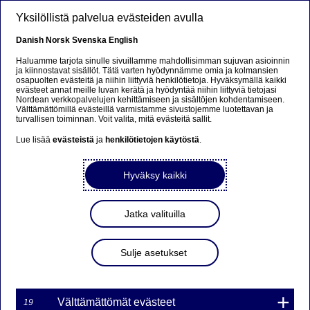
Hyppää pääsisältöön
Yksilöllistä palvelua evästeiden avulla
FI
Danish
Norsk
Svenska
English
Haluamme tarjota sinulle sivuillamme mahdollisimman sujuvan asioinnin
ja kiinnostavat sisällöt. Tätä varten hyödynnämme omia ja kolmansien
osapuolten evästeitä ja niihin liittyviä henkilötietoja. Hyväksymällä kaikki
Beklager...
evästeet annat meille luvan kerätä ja hyödyntää niihin liittyviä tietojasi
Nordean verkkopalvelujen kehittämiseen ja sisältöjen kohdentamiseen.
Välttämättömillä evästeillä varmistamme sivustojemme luotettavan ja
Denne siden findes ikke på norsk
turvallisen toiminnan. Voit valita, mitä evästeitä sallit.
Lue lisää
evästeistä
ja
henkilötietojen käytöstä
.
Bli værende på denne siden
|
Fortsett til en lignende
side på norsk
Hyväksy kaikki
Jatka valituilla
Blogi
Sulje asetukset
Mikä on paras lyhennystapa
asuntolainalle?
Välttämättömät evästeet
19