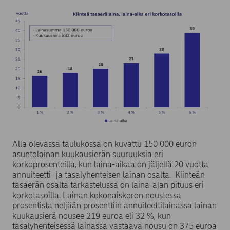
Alla olevassa taulukossa on kuvattu 150 000 euron
asuntolainan kuukausierän suuruuksia eri
korkoprosenteilla, kun laina-aikaa on jäljellä 20 vuotta
annuiteetti- ja tasalyhenteisen lainan osalta. Kiinteän
tasaerän osalta tarkastelussa on laina-ajan pituus eri
korkotasoilla. Lainan kokonaiskoron noustessa
prosentista neljään prosenttiin annuiteettilainassa lainan
kuukausierä nousee 219 euroa eli 32 %, kun
tasalyhenteisessä lainassa vastaava nousu on 375 euroa