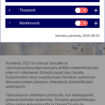
Suostumusvalinta:
Tilastointi
6
Tilastointi
Suostumusvalinta:
Markkinointi
7
Markkinointi
Viimeksi päivitetty 2026-08-03
Vuodesta 2025 on tulossa talouden ja
rahoitusmarkkinoiden kannalta erittäin mielenkiintoinen,
joten on ratkaisevan tärkeää pysyä ajan tasalla.
Kutsummekin sinut osallistumaan Nordean uusimman
talousennusteen julkaisun yhteydessä järjestettävään
webinaariin.
Talouskasvun odotetaan piristyvän, kun keskuspankit
jatkavat korkojen laskemista. Toisaalta geopolitiikkaan
liittyy paljon epävarmuutta ja Donald Trump on