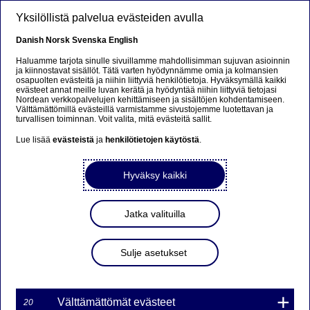
Hyppää pääsisältöön
Yksilöllistä palvelua evästeiden avulla
FI
Danish
Norsk
Svenska
English
Haluamme tarjota sinulle sivuillamme mahdollisimman sujuvan asioinnin
ja kiinnostavat sisällöt. Tätä varten hyödynnämme omia ja kolmansien
osapuolten evästeitä ja niihin liittyviä henkilötietoja. Hyväksymällä kaikki
Economic Outlook
evästeet annat meille luvan kerätä ja hyödyntää niihin liittyviä tietojasi
Nordean verkkopalvelujen kehittämiseen ja sisältöjen kohdentamiseen.
Välttämättömillä evästeillä varmistamme sivustojemme luotettavan ja
Valmiina vuoteen 2025:
turvallisen toiminnan. Voit valita, mitä evästeitä sallit.
ilmoittaudu Nordean Economic
Lue lisää
evästeistä
ja
henkilötietojen käytöstä
.
Outlook -webinaariin
Hyväksy kaikki
08-01-2025
Jatka valituilla
Nordean Economic Outlook -talousennuste
julkaistaan 22. tammikuuta. Ilmoittaudu
Sulje asetukset
webinaariin, jossa ekonomistimme kertovat
Nordean tuoreesta talousennusteesta.
Välttämättömät evästeet
20