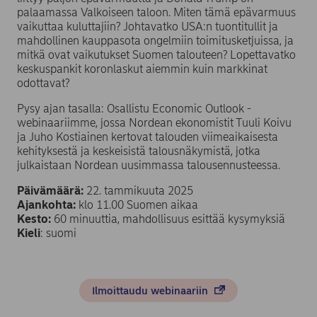
palaamassa Valkoiseen taloon. Miten tämä epävarmuus
vaikuttaa kuluttajiin? Johtavatko USA:n tuontitullit ja
mahdollinen kauppasota ongelmiin toimitusketjuissa, ja
mitkä ovat vaikutukset Suomen talouteen? Lopettavatko
keskuspankit koronlaskut aiemmin kuin markkinat
odottavat?
Pysy ajan tasalla: Osallistu Economic Outlook -
webinaariimme, jossa Nordean ekonomistit Tuuli Koivu
ja Juho Kostiainen kertovat talouden viimeaikaisesta
kehityksestä ja keskeisistä talousnäkymistä, jotka
julkaistaan Nordean uusimmassa talousennusteessa.
Päivämäärä:
22. tammikuuta 2025
Ajankohta:
klo 11.00 Suomen aikaa
Kesto:
60 minuuttia, mahdollisuus esittää kysymyksiä
Kieli
: suomi
Ilmoittaudu webinaariin