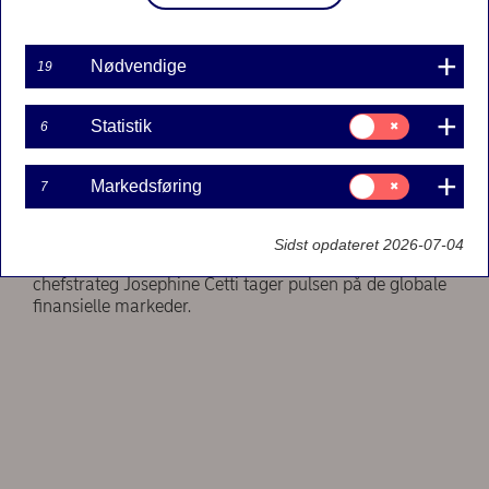
Nødvendige
19
Samtykke
Statistik
6
til:
Statistik
Samtykke
Markedsføring
7
til:
Markedsføring
Sidst opdateret 2026-07-04
Lyt med, når cheføkonom Helge J. Pedersen og
chefstrateg Josephine Cetti tager pulsen på de globale
finansielle markeder.