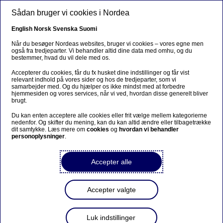
Gå til hovedindhold
Sådan bruger vi cookies i Nordea
DA
English
Norsk
Svenska
Suomi
Når du besøger Nordeas websites, bruger vi cookies – vores egne men
også fra tredjeparter. Vi behandler altid dine data med omhu, og du
bestemmer, hvad du vil dele med os.
Podcast
Accepterer du cookies, får du fx husket dine indstillinger og får vist
relevant indhold på vores sider og hos de tredjeparter, som vi
Aktierally efter annoncering af
samarbejder med. Og du hjælper os ikke mindst med at forbedre
hjemmesiden og vores services, når vi ved, hvordan disse generelt bliver
våbenhvile i Mellemøsten
brugt.
Du kan enten acceptere alle cookies eller frit vælge mellem kategorierne
nedenfor. Og skifter du mening, kan du kan altid ændre eller tilbagetrække
10-04-2026
dit samtykke. Læs mere om
cookies
og
hvordan vi behandler
personoplysninger
.
Der er våbenhvile i krigen i Mellemøsten.
Olieprisen er styrtdykket, og aktiemarkederne er
Accepter alle
steget meget. Men usikkerheden lurer under
overfladen.
Accepter valgte
Luk indstillinger