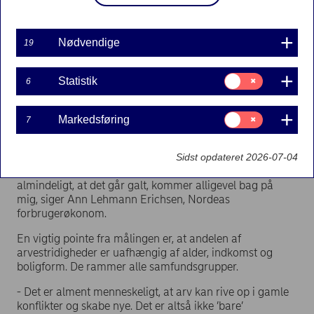
Privat økonom
03-02-2021
Nødvendige
19
Samtykke
Statistik
6
til:
Næsten fire ud af ti danskere har familie eller
Statistik
venner, der har oplevet arvestridigheder. Det
fremgår af en ny måling, som YouGov har udført for
Samtykke
Markedsføring
7
til:
Nordea.
Markedsføring
- Jeg var godt klar over, at arvesager kan være giftige,
Sidst opdateret 2026-07-04
hvis arvingerne bliver uenige. Men at det er så relativt
almindeligt, at det går galt, kommer alligevel bag på
mig, siger Ann Lehmann Erichsen, Nordeas
forbrugerøkonom.
En vigtig pointe fra målingen er, at andelen af
arvestridigheder er uafhængig af alder, indkomst og
boligform. De rammer alle samfundsgrupper.
- Det er alment menneskeligt, at arv kan rive op i gamle
konflikter og skabe nye. Det er altså ikke ’bare’