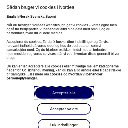
Gå til hovedindhold
Sådan bruger vi cookies i Nordea
DA
English
Norsk
Svenska
Suomi
Når du besøger Nordeas websites, bruger vi cookies – vores egne men
også fra tredjeparter. Vi behandler altid dine data med omhu, og du
bestemmer, hvad du vil dele med os.
Beklager...
Accepterer du cookies, får du fx husket dine indstillinger og får vist
relevant indhold på vores sider og hos de tredjeparter, som vi
Denne siden findes ikke på norsk
samarbejder med. Og du hjælper os ikke mindst med at forbedre
hjemmesiden og vores services, når vi ved, hvordan disse generelt bliver
brugt.
Bli værende på denne siden
|
Fortsett til en lignende
Du kan enten acceptere alle cookies eller frit vælge mellem kategorierne
side på norsk
nedenfor. Og skifter du mening, kan du kan altid ændre eller tilbagetrække
dit samtykke. Læs mere om
cookies
og
hvordan vi behandler
personoplysninger
.
Accepter alle
Privatøkonomi
Accepter valgte
Arvestridigheder er mere
almindelige, end du tror
Luk indstillinger