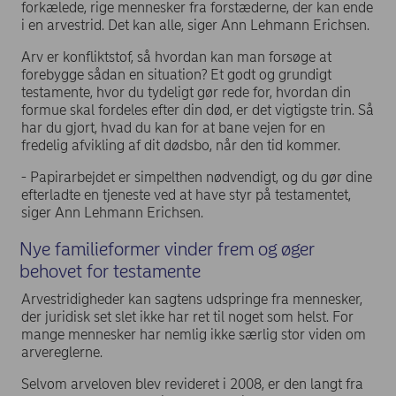
forkælede, rige mennesker fra forstæderne, der kan ende
i en arvestrid. Det kan alle, siger Ann Lehmann Erichsen.
Arv er konfliktstof, så hvordan kan man forsøge at
forebygge sådan en situation? Et godt og grundigt
testamente, hvor du tydeligt gør rede for, hvordan din
formue skal fordeles efter din død, er det vigtigste trin. Så
har du gjort, hvad du kan for at bane vejen for en
fredelig afvikling af dit dødsbo, når den tid kommer.
- Papirarbejdet er simpelthen nødvendigt, og du gør dine
efterladte en tjeneste ved at have styr på testamentet,
siger Ann Lehmann Erichsen.
Nye familieformer vinder frem og øger
behovet for testamente
Arvestridigheder kan sagtens udspringe fra mennesker,
der juridisk set slet ikke har ret til noget som helst. For
mange mennesker har nemlig ikke særlig stor viden om
arvereglerne.
Selvom arveloven blev revideret i 2008, er den langt fra