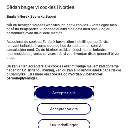
Gå til hovedindhold
Sådan bruger vi cookies i Nordea
DA
English
Norsk
Svenska
Suomi
Når du besøger Nordeas websites, bruger vi cookies – vores egne men
også fra tredjeparter. Vi behandler altid dine data med omhu, og du
bestemmer, hvad du vil dele med os.
Ursäkta...
Accepterer du cookies, får du fx husket dine indstillinger og får vist
relevant indhold på vores sider og hos de tredjeparter, som vi
Den här sidan finns tyvärr inte på svenska.
samarbejder med. Og du hjælper os ikke mindst med at forbedre
hjemmesiden og vores services, når vi ved, hvordan disse generelt bliver
brugt.
Stanna kvar på sidan
|
Gå till en relaterad sida på
Du kan enten acceptere alle cookies eller frit vælge mellem kategorierne
svenska
nedenfor. Og skifter du mening, kan du kan altid ændre eller tilbagetrække
dit samtykke. Læs mere om
cookies
og
hvordan vi behandler
personoplysninger
.
Accepter alle
Podcast
Accepter valgte
ECB leverer historisk
renteforhøjelse
Luk indstillinger