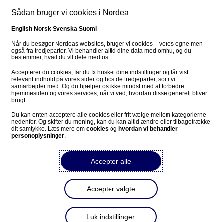
Gå til hovedindhold
Sådan bruger vi cookies i Nordea
DA
English
Norsk
Svenska
Suomi
Når du besøger Nordeas websites, bruger vi cookies – vores egne men
også fra tredjeparter. Vi behandler altid dine data med omhu, og du
bestemmer, hvad du vil dele med os.
Anteeksi...
Accepterer du cookies, får du fx husket dine indstillinger og får vist
relevant indhold på vores sider og hos de tredjeparter, som vi
Sivua ei ole saatavilla suomeksi
samarbejder med. Og du hjælper os ikke mindst med at forbedre
hjemmesiden og vores services, når vi ved, hvordan disse generelt bliver
brugt.
Pysy sivulla
|
Siirry aiheeseen liittyvälle
Du kan enten acceptere alle cookies eller frit vælge mellem kategorierne
suomenkieliselle sivulle
nedenfor. Og skifter du mening, kan du kan altid ændre eller tilbagetrække
dit samtykke. Læs mere om
cookies
og
hvordan vi behandler
personoplysninger
.
Accepter alle
Podcast
Accepter valgte
Eje, leje eller andel – hvad skal
man vælge?
Luk indstillinger