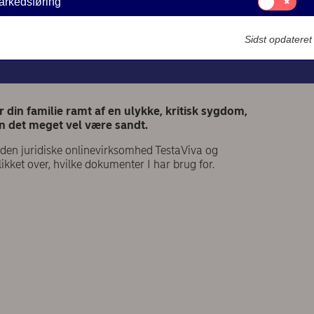
arkedsføring
til:
Markedsføring
10-05-2023
Sidst opdatere
din familie ramt af en ulykke, kritisk sygdom,
an det meget vel være sandt.
 den juridiske onlinevirksomhed TestaViva og
ikket over, hvilke dokumenter I har brug for.