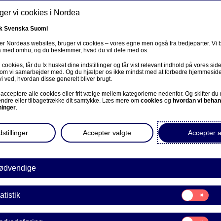
er vi cookies i Nordea
k
Svenska
Suomi
r Nordeas websites, bruger vi cookies – vores egne men også fra tredjeparter. Vi
ta med omhu, og du bestemmer, hvad du vil dele med os.
cookies, får du fx husket dine indstillinger og får vist relevant indhold på vores sid
Om os
Investorer
Nyheder & indblik
Karriere
 som vi samarbejder med. Og du hjælper os ikke mindst med at forbedre hjemmesid
vi ved, hvordan disse generelt bliver brugt.
acceptere alle cookies eller frit vælge mellem kategorierne nedenfor. Og skifter du
ændre eller tilbagetrække dit samtykke. Læs mere om
cookies
og
hvordan vi behan
ninger
.
stillinger
Accepter valgte
Accepter a
Podcast
ødvendige
tyr på papirerne før det e
Samtykke
atistik
til:
sent
Statistik
Samtykke