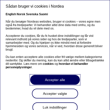
Gå til hovedindhold
Sådan bruger vi cookies i Nordea
DA
English
Norsk
Svenska
Suomi
Når du besøger Nordeas websites, bruger vi cookies – vores egne men
også fra tredjeparter. Vi behandler altid dine data med omhu, og du
bestemmer, hvad du vil dele med os.
Ursäkta...
Accepterer du cookies, får du fx husket dine indstillinger og får vist
relevant indhold på vores sider og hos de tredjeparter, som vi
Den här sidan finns tyvärr inte på svenska.
samarbejder med. Og du hjælper os ikke mindst med at forbedre
hjemmesiden og vores services, når vi ved, hvordan disse generelt bliver
brugt.
Stanna kvar på sidan
|
Gå till en relaterad sida på
Du kan enten acceptere alle cookies eller frit vælge mellem kategorierne
svenska
nedenfor. Og skifter du mening, kan du kan altid ændre eller tilbagetrække
dit samtykke. Læs mere om
cookies
og
hvordan vi behandler
personoplysninger
.
Accepter alle
Podcast
Accepter valgte
Forår på vej
Luk indstillinger
05-04-2024