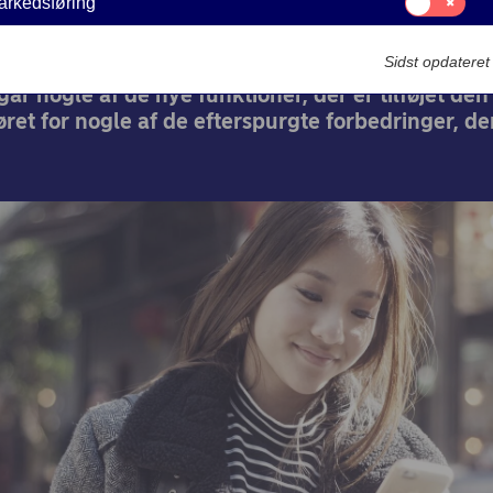
arkedsføring
til:
Markedsføring
20-10-2025
3 min læsetid
Sidst opdatere
r nogle af de nye funktioner, der er tilføjet den
løret for nogle af de efterspurgte forbedringer, der