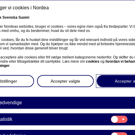
er vi cookies i Nordea
k
Svenska
Suomi
r Nordeas websites, bruger vi cookies – vores egne men også fra tredjeparter. Vi
ta med omhu, og du bestemmer, hvad du vil dele med os.
cookies, får du fx husket dine indstillinger og får vist relevant indhold på vores sid
Om os
Investorer
Nyheder & indblik
Karriere
 som vi samarbejder med. Og du hjælper os ikke mindst med at forbedre hjemmesid
vi ved, hvordan disse generelt bliver brugt.
acceptere alle cookies eller frit vælge mellem kategorierne nedenfor. Og skifter du
ændre eller tilbagetrække dit samtykke. Læs mere om
cookies
og
hvordan vi behan
ninger
.
stillinger
Accepter valgte
Accepter a
Indsigter
ødvendige
din mobil- og netbank e
Samtykke
atistik
til:
mere personlig
Statistik
Samtykke