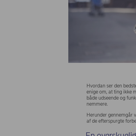
​
Hvordan ser den bedste
enige om, at ting ikke 
både udseende og funkti
nemmere.
Herunder gennemgår vi no
af de efterspurgte forbe
En overskuelig