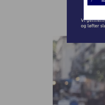
M
7
Vi gennemgå
og løfter s