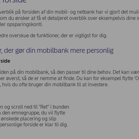
verblik på forsiden af din mobil- og netbank har vi gjort det muli
om du ønsker at få et detaljeret overblik over eksempelvis dine i
ler opsparingskonti.
e overskue de funktioner, der er vigtigst for dig.
r, der gør din mobilbank mere personlig
rside
iden på din mobilbank, så den passer til dine behov. Det kan vær
r øverst, så de er nemme at finde. Du kan for eksempel flytte ’
, hvis du ofte bruger din mobilbank til at investere.
og scroll ned til "Ret" i bunden
 den emnegruppe, du vil flytte
 ønskede placering og slip
ersonlige forside er klar til dig.