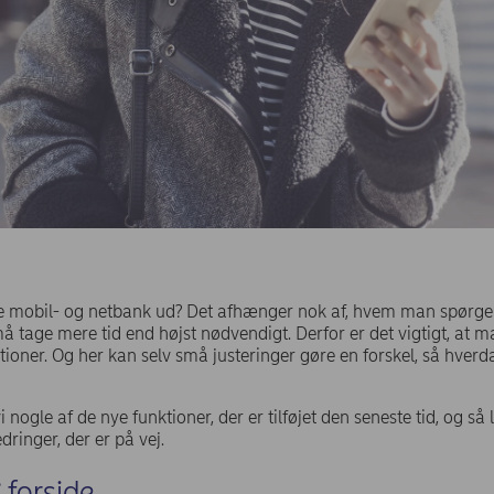
 mobil- og netbank ud? Det afhænger nok af, hvem man spørger.
må tage mere tid end højst nødvendigt. Derfor er det vigtigt, at m
oner. Og her kan selv små justeringer gøre en forskel, så hverda
gle af de nye funktioner, der er tilføjet den seneste tid, og så lø
dringer, der er på vej.
 forside