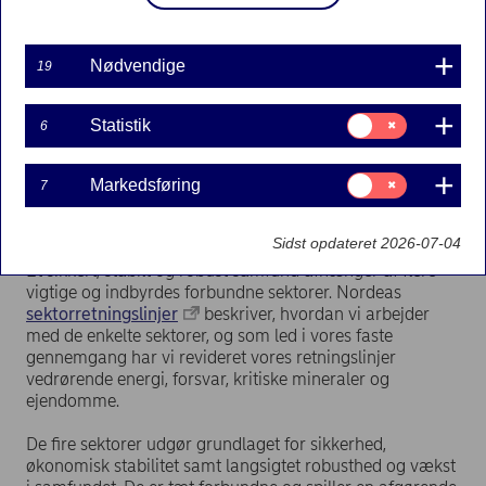
Nødvendige
19
Samtykke
Statistik
6
til:
Statistik
Samtykke
Markedsføring
7
til:
Markedsføring
Sidst opdateret 2026-07-04
Et sikkert, stabilt og robust samfund afhænger af flere
vigtige og indbyrdes forbundne sektorer. Nordeas
sektorretningslinjer
beskriver, hvordan vi arbejder
med de enkelte sektorer, og som led i vores faste
gennemgang har vi revideret vores retningslinjer
vedrørende energi, forsvar, kritiske mineraler og
ejendomme.
De fire sektorer udgør grundlaget for sikkerhed,
økonomisk stabilitet samt langsigtet robusthed og vækst