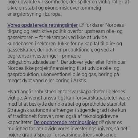
nøje udvalgte virksomheder, der spiller en vigtig rolle i at
sikre en stabil og økonomisk overkommelig
energiforsyning i Europa.
Vores opdaterede retningslinjer
forklarer Nordeas
tilgang og restriktive politik overfor upstream olie- og
gassektoren – for eksempel ved ikke at udvide
kundebasen i sektoren, lukke for ny kapital til olie- og
gasselskaber, der udvider produktionen, og ved at
begrænse investeringer i primære
obligationsudstedelser*. Derudover yder eller formidler
Nordea ikke projektfinansiering til at udvide olie- og
gasproduktion, ukonventionel olie og gas, boring på
meget dybt vand eller boring i Arktis.
Hvad angår robusthed er forsvarskapaciteter ligeledes
vigtige. Anvendt ansvarligt kan forsvarskapaciteter være
med til at beskytte demokratiet og opretholde stabilitet.
Strategisk autonomi afhænger i stigende grad ikke kun
af traditionelt forsvar, men også af teknologidrevne
kapaciteter.
De opdaterede retningslinjer
giver os
mulighed for at udvide vores investeringsunivers, så det i
højere grad afspejler forsvarsindustriens voksende