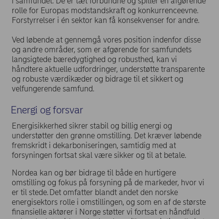
i samfundet. De er tæt forbundne og spiller en afgørende
rolle for Europas modstandskraft og konkurrenceevne.
Forstyrrelser i én sektor kan få konsekvenser for andre.
Ved løbende at gennemgå vores position indenfor disse
og andre områder, som er afgørende for samfundets
langsigtede bæredygtighed og robusthed, kan vi
håndtere aktuelle udfordringer, understøtte transparente
og robuste værdikæder og bidrage til et sikkert og
velfungerende samfund.
Energi og forsvar
Energisikkerhed sikrer stabil og billig energi og
understøtter den grønne omstilling. Det kræver løbende
fremskridt i dekarboniseringen, samtidig med at
forsyningen fortsat skal være sikker og til at betale.
Nordea kan og bør bidrage til både en hurtigere
omstilling og fokus på forsyning på de markeder, hvor vi
er til stede. Det omfatter blandt andet den norske
energisektors rolle i omstillingen, og som en af de største
finansielle aktører i Norge støtter vi fortsat en håndfuld