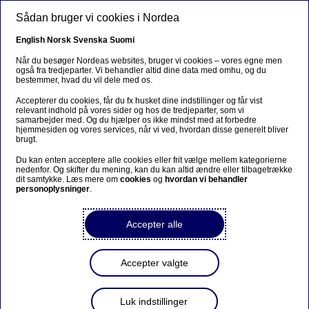
Gå til hovedindhold
Sådan bruger vi cookies i Nordea
DA
English
Norsk
Svenska
Suomi
Når du besøger Nordeas websites, bruger vi cookies – vores egne men
også fra tredjeparter. Vi behandler altid dine data med omhu, og du
bestemmer, hvad du vil dele med os.
Bæredygtighed
Accepterer du cookies, får du fx husket dine indstillinger og får vist
relevant indhold på vores sider og hos de tredjeparter, som vi
Nordea opdaterer
samarbejder med. Og du hjælper os ikke mindst med at forbedre
hjemmesiden og vores services, når vi ved, hvordan disse generelt bliver
retningslinjerne for fire vigtige
brugt.
sektorer
Du kan enten acceptere alle cookies eller frit vælge mellem kategorierne
nedenfor. Og skifter du mening, kan du kan altid ændre eller tilbagetrække
dit samtykke. Læs mere om
cookies
og
hvordan vi behandler
personoplysninger
.
18-05-2026
Accepter alle
De fire sektorretningslinjer sætter fokus på
centrale områder indenfor europæisk sikkerhed
og modstandskraft
Accepter valgte
Luk indstillinger