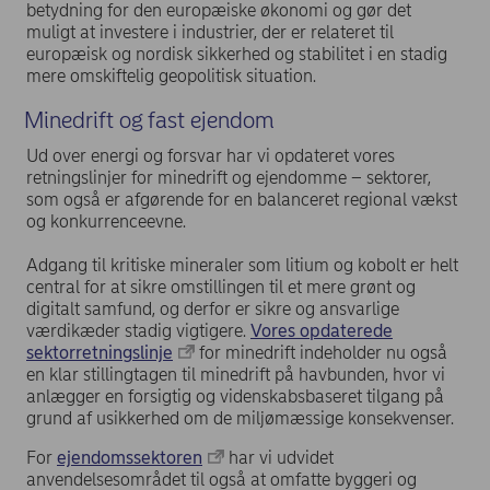
betydning for den europæiske økonomi og gør det
muligt at investere i industrier, der er relateret til
europæisk og nordisk sikkerhed og stabilitet i en stadig
mere omskiftelig geopolitisk situation.
Minedrift og fast ejendom
Ud over energi og forsvar har vi opdateret vores
retningslinjer for minedrift og ejendomme – sektorer,
som også er afgørende for en balanceret regional vækst
og konkurrenceevne.
Adgang til kritiske mineraler som litium og kobolt er helt
central for at sikre omstillingen til et mere grønt og
digitalt samfund, og derfor er sikre og ansvarlige
værdikæder stadig vigtigere.
Vores opdaterede
sektorretningslinje
for minedrift indeholder nu også
en klar stillingtagen til minedrift på havbunden, hvor vi
anlægger en forsigtig og videnskabsbaseret tilgang på
grund af usikkerhed om de miljømæssige konsekvenser.
For
ejendomssektoren
har vi udvidet
anvendelsesområdet til også at omfatte byggeri og