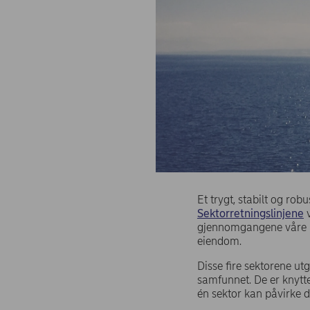
Et trygt, stabilt og ro
Sektorretningslinjene
v
gjennomgangene våre har
eiendom.
Disse fire sektorene utg
samfunnet. De er knytt
én sektor kan påvirke d