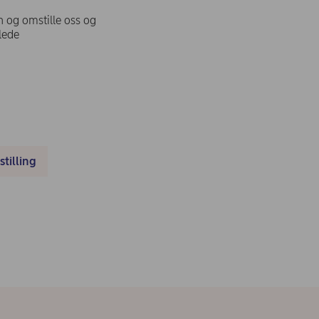
n og omstille oss og
lede
tilling