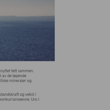
knyttet tett sammen.
l av de løpende
itiske mineraler og
standskraft og vekst i
konkurranseevne. Uro i