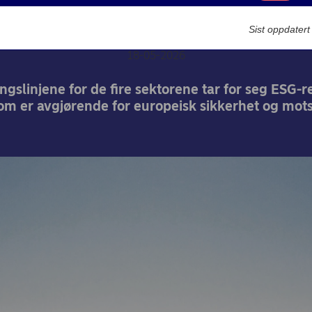
sektorer
Markedsføring
Sist oppdater
18-05-2026
ngslinjene for de fire sektorene tar for seg ESG-r
om er avgjørende for europeisk sikkerhet og mots