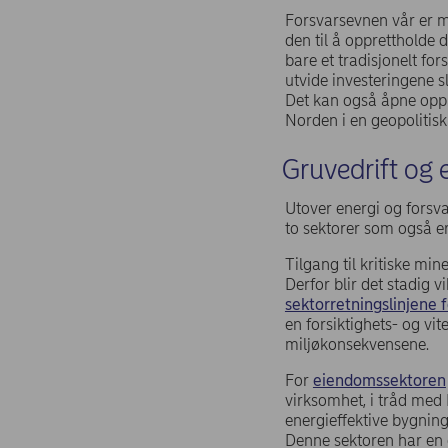
Forsvarsevnen vår er mi
den til å opprettholde d
bare et tradisjonelt fo
utvide investeringene s
Det kan også åpne opp f
Norden i en geopolitisk
Gruvedrift og
Utover energi og forsva
to sektorer som også e
Tilgang til kritiske min
Derfor blir det stadig v
sektorretningslinjene f
en forsiktighets- og vi
miljøkonsekvensene.
For
eiendomssektoren
virksomhet, i tråd med 
energieffektive bygning
Denne sektoren har en 