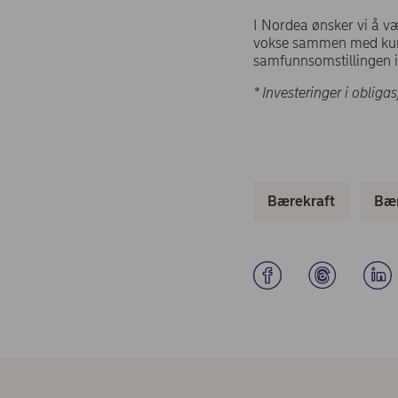
I Nordea ønsker vi å væ
vokse sammen med kund
samfunnsomstillingen 
* Investeringer i oblig
Bærekraft
Bær