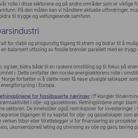
vår rolle i disse sektorene og på andre områder som er viktige f
mfunn. På den måten kan vi håndtere aktuelle utfordringer, mu
bidra til trygge og velfungerende samfunn.
varsindustri
alt for stabil og prisgunstig tilgang til strøm og bidrar til å mul
er en balansert utfasing av fossile brensler parallelt med en trygg
og bør, bidra både til en raskere omstilling og til fokus på energ
mhet i. Dette omfatter den norske energisektorens rolle i omsti
 Norge fortsetter vi å støtte noen få nøye utvalgte selskaper som 
 energiforsyning i Europa.
tningslinjene for fossilbaserte næringer
klargjør tilnærming
rømsaktivitet i olje- og gassektoren. Retningslinjene angir blant 
e sektoren. De inneholder også restriksjoner for investeringer 
 begrense tilgangen til ny kapital for olje- og gasselskaper som ø
verken tilbyr eller tilrettelegger vi for finansiering av prosjekt
ass, ukonvensjonell leting og utvinning av olje og gass, boring 