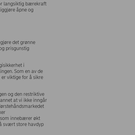
or langsiktig bærekraft
liggjøre åpne og
iggjøre det grønne
 og prisgunstig
isikkerhet i
llingen. Som en av de
er viktige for å sikre
en og den restriktive
annet at vi ikke inngår
i førstehåndsmarkedet
ker
er som innebærer økt
på svært store havdyp