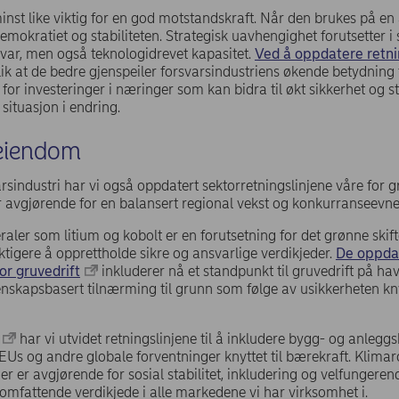
nst like viktig for en god motstandskraft.
Når den brukes på en 
emokratiet og stabiliteten. Strategisk uavhengighet forutsetter i 
rsvar, men også teknologidrevet kapasitet.
Ved å oppdatere retni
lik at de bedre gjenspeiler forsvarsindustriens økende betydning
or investeringer i næringer som kan bidra til økt sikkerhet og st
 situasjon i endring.
 eiendom
rsindustri har vi også oppdatert sektorretningslinjene våre for 
r avgjørende for en balansert regional vekst og konkurranseevne
eraler som litium og kobolt er en forutsetning for det grønne skift
iktigere å opprettholde sikre og ansvarlige verdikjeder.
De oppda
or gruvedrift
inkluderer nå et standpunkt til gruvedrift på ha
tenskapsbasert tilnærming til grunn som følge av usikkerheten knyt
har vi utvidet retningslinjene til å inkludere bygg- og anleggs
EUs og andre globale forventninger knyttet til bærekraft. Klima
er er avgjørende for sosial stabilitet, inkludering og velfungere
omfattende verdikjede i alle markedene vi har virksomhet i.