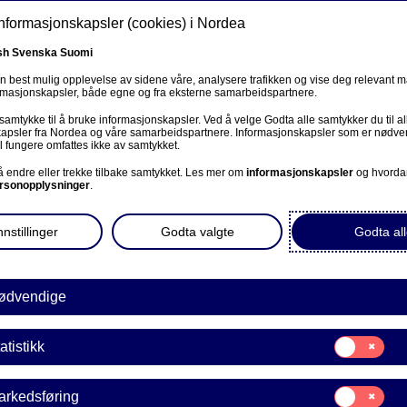
informasjonskapsler (cookies) i Nordea
sh
Svenska
Suomi
en best mulig opplevelse av sidene våre, analysere trafikken og vise deg relevant 
ormasjonskapsler, både egne og fra eksterne samarbeidspartnere.
ss
 samtykke til å bruke informasjonskapsler. Ved å velge Godta alle samtykker du til al
Om oss
Investorer
Nyheter & innsikt
Kar
apsler fra Nordea og våre samarbeidspartnere. Informasjonskapsler som er nødven
l fungere omfattes ikke av samtykket.
 å endre eller trekke tilbake samtykket. Les mer om
informasjonskapsler
og hvorda
rsonopplysninger
.
nstillinger
Godta valgte
Godta all
Bærekraft
ødvendige
Nordea oppdaterer
Samtykke
atistikk
til:
Statistikk
retningslinjene for fire v
Samtykke
arkedsføring
til: