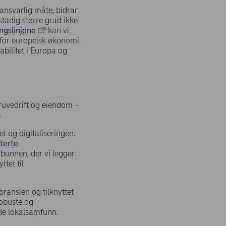
ansvarlig måte, bidrar
stadig større grad ikke
ngslinjene
kan vi
 for europeisk økonomi.
abilitet i Europa og
gruvedrift og eiendom –
.
et og digitaliseringen.
terte
vbunnen, der vi legger
tet til
bransjen og tilknyttet
robuste og
nde lokalsamfunn.