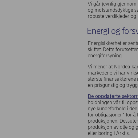
Vi går jevnlig gjennom 
og motstandsdyktige sa
robuste verdikjeder og 
Energi og fors
Energisikkerhet er sentr
skiftet. Dette forutsett
energiforsyning.
Vi mener at Nordea kan, 
markedene vi har virkso
største finansaktørene i
en prisgunstig og trygg
De oppdaterte sektorre
holdningen vår til oppst
nye kundeforhold i denn
for obligasjoner* for å
produksjonen. Dessuten 
produksjon av olje og g
eller boring i Arktis.