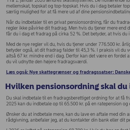
Fra 1. januar 2026 ændres skattesystemet. De nuværende to sk
mellemskat, topskat og top-topskat. Hvis du i dag betaler top
særlig mulighed for at få mere ud af dine pensionsindbetaling
Når du indbetaler til en privat pensionsordning, får du fradrag
regler ikke påvirke dit fradrag. Men hvis du tjener mere end d
får du i dag et fradrag på cirka 52 %. Det betyder, at hvis du
Med de nye regler vil du, hvis du tjener under 776.500 kr. årli
betyder også, at dit fradrag falder til 45,3 %. I praksis vil 
altså 67 kr. mindre end i dag. Derfor kan det være en fordel 
du vil udnytte den højere fradragsværdi.
Læs også: Nye skattegrænser og fradragssatser: Dansk
Hvilken pensionsordning skal du 
Du skal indbetale til en fradragsberettiget ordning for at få fr
2025 kan du indbetale op til 65.500 kr. på en ratepension og op
Ønsker du at indbetale mere, kan du lave en aftale med din a
rådgivning, anbefaler jeg, at du kontakter din bank eller dit 