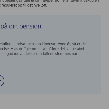
indbetalingsaftale til din ratepension eller laver indskud en
reguleret op til det nye loft.
 på din pension:
taling til privat pension i indeværende år, så er det
relse. Hvis du "glemmer" at påføre det, vil beløbet
d en god ide at tjekke, om tallene stemmer, når
altid en god ide lige at tjekke op på, om du har den
r dine pensionspenge ikke investeret, anbefaler jeg, at du
pengene.