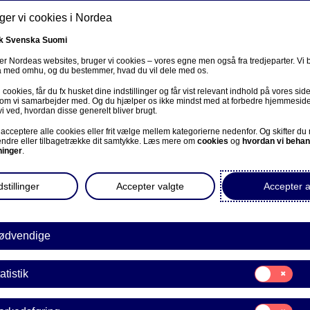
er vi cookies i Nordea
k
Svenska
Suomi
r Nordeas websites, bruger vi cookies – vores egne men også fra tredjeparter. Vi
ta med omhu, og du bestemmer, hvad du vil dele med os.
cookies, får du fx husket dine indstillinger og får vist relevant indhold på vores sid
Om os
Investorer
Nyheder & indblik
Karriere
 som vi samarbejder med. Og du hjælper os ikke mindst med at forbedre hjemmesid
vi ved, hvordan disse generelt bliver brugt.
acceptere alle cookies eller frit vælge mellem kategorierne nedenfor. Og skifter du
ændre eller tilbagetrække dit samtykke. Læs mere om
cookies
og
hvordan vi behan
ninger
.
stillinger
Accepter valgte
Accepter a
e på norsk
ødvendige
Samtykke
atistik
til:
Statistik
Samtykke