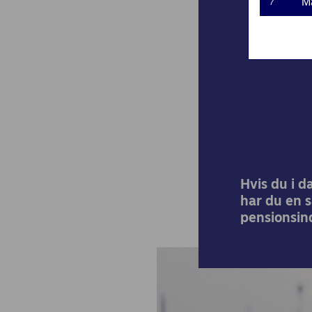
M
7
pen
Hvis du i d
har du en s
pensionsind