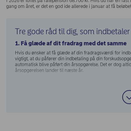
I 2026 er loftet på ratepension 68.700 kr. Hvis du har en fast 
gang om året, er det en god ide allerede i januar at få beløbet 
Tre gode råd til dig, som indbetaler
1. Få glæde af dit fradrag med det samme
Hvis du ønsker at få glæde af din fradragsværdi for indbe
vigtigt, at du påfører din indbetaling på din forskudsopgø
automatisk blive påført din årsopgørelse. Det er dog alti
årsopgørelsen lander til næste år.
2. Husk at investere pengene
Din pension er formentlig allerede investeret. Dog er det 
investeringsform og risikovillighed, som passer til dig. E
gør det, hvis der er mere end tre år til, at du skal bruge 
3. Har du overvejet en aldersopsparing?