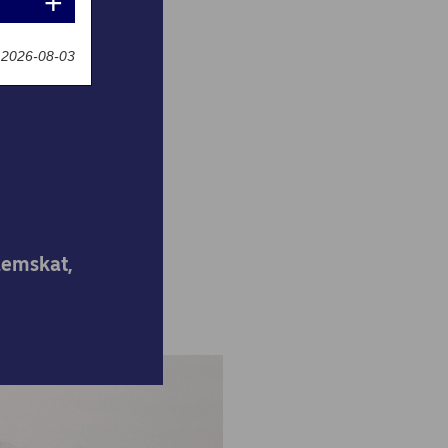
t 2026-08-03
g
tår?
llemskat,