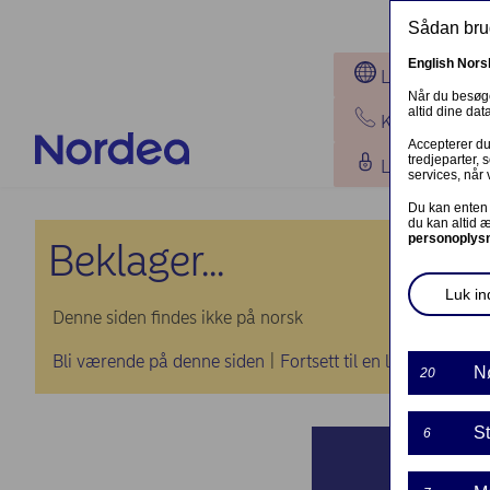
Gå til hovedindhold
Sådan brug
English
Nors
Lokationer
Når du besøge
altid dine da
Kontakt os
Accepterer du 
tredjeparter,
Log på
services, når 
Du kan enten 
du kan altid 
personoplys
Beklager...
Luk ind
Denne siden findes ikke på norsk
Bli værende på denne siden
|
Fortsett til en lignende sid
N
20
St
6