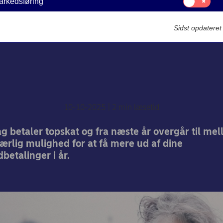
arkedsføring
til:
Det privatøkonomiske hjørne
Markedsføring
Sidst opdatere
Skal du udnytte en særli
sionsmulighed inden ny
Betina Grimstrup
10-10-2025
2 min læsetid
ag betaler topskat og fra næste år overgår til me
ærlig mulighed for at få mere ud af dine
betalinger i år.