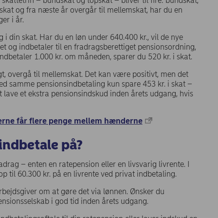
attetrin – bundskat og topskat – bliver til fire: bundskat,
skat og fra næste år overgår til mellemskat, har du en
er i år.
 i din skat. Har du en løn under 640.400 kr., vil de nye
et og indbetaler til en fradragsberettiget pensionsordning,
 indbetaler 1.000 kr. om måneden, sparer du 520 kr. i skat.
gt, overgå til mellemskat. Det kan være positivt, men det
du ved samme pensionsindbetaling kun spare 453 kr. i skat –
at lave et ekstra pensionsindskud inden årets udgang, hvis
erne får flere penge mellem hænderne
indbetale på?
adrag – enten en ratepension eller en livsvarig livrente. I
 til 60.300 kr. på en livrente ved privat indbetaling.
rbejdsgiver om at gøre det via lønnen. Ønsker du
pensionsselskab i god tid inden årets udgang.