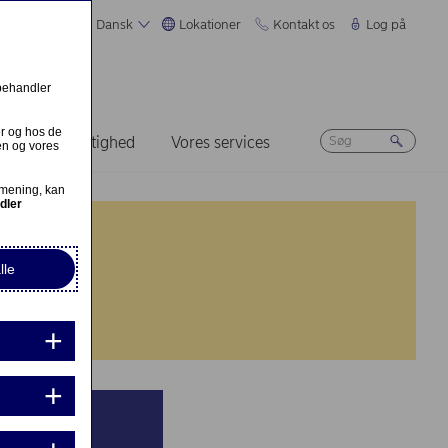
Dansk
Lokationer
Kontakt os
Log på
 behandler
er og hos de
Bæredygtighed
Vores services
en og vores
 mening, kan
dler
lle