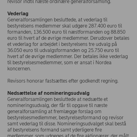
revisor indtil næste ordinære generalforsamling.
Vederlag
Generalforsamlingen besluttede, at vederlag til
bestyrelsens medlemmer skal udgøre 287.400 euro til
formanden, 136.500 euro til næstformanden og 88.850
euro til hvert af de øvrige medlemmer. Derudover betales
et vederlag for arbejdet i bestyrelsens tre udvalg på
36.050 euro til udvalgsformanden og 25.750 euro til
hvert af de øvrige medlemmer. Der betales ikke vederlag
til bestyrelsesmedlemmer, som er ansat i Nordea
koncernen.
Revisors honorar fastsættes efter godkendt regning.
Nedsættelse af nomineringsudvalg
Generalforsamlingen besluttede at nedsætte et
nomineringsudvalg, der får til opgave til næste
generalforsamling at fremlægge forslag om
bestyrelsesmedlemmer, bestyrelsesformand og revisor
samt vederlag til disse. Nomineringsudvalget skal bestå
af bestyrelsens formand samt yderligere fire
medlemmer, som udpeges af de fire aktionærer, der målt