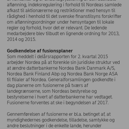
aflønning, indeksregulering i forhold til Nordeas samlede
afkast til aktionærerne og restriktioner med hensyn til
rådighed i henhold til det svenske finanstilsyns forskrifter
om aflønningsordninger under hensyntagen til lokale
regler og forhold, hvor det er relevant. De ledende
medarbejdere blev tilbudt en lignende ordning for 2013,
2014 og 2015.
Godkendelse af fusionsplaner
Som meddelt i delårsrapporten for 2. kvartal 2015
arbejder Nordea på at forenkle sin juridiske struktur ved
at ændre datterbankerne Nordea Bank Danmark A/S,
Nordea Bank Finland Abp og Nordea Bank Norge ASA
til filialer af Nordea. Generalforsamlingen godkendte i
dag planerne om fusionerne på tværs af
landegrænserne, som Nordeas bestyrelse og
bestyrelserne i hvert af datterbankerne har vedtaget.
Fusionerne forventes at ske i begyndelsen af 2017.
Gennemførelsen af fusionerne er bl.a. betinget af, at
myndighedernes godkendelse, tilladelse, samtykke og
andre beslutninger i de enkelte lande, herunder