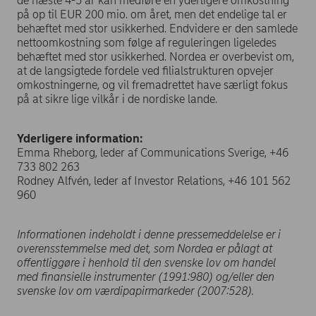
de næste 4-5 år kan medføre en yderligere omkostning
på op til EUR 200 mio. om året, men det endelige tal er
behæftet med stor usikkerhed. Endvidere er den samlede
nettoomkostning som følge af reguleringen ligeledes
behæftet med stor usikkerhed. Nordea er overbevist om,
at de langsigtede fordele ved filialstrukturen opvejer
omkostningerne, og vil fremadrettet have særligt fokus
på at sikre lige vilkår i de nordiske lande.
Yderligere information:
Emma Rheborg, leder af Communications Sverige, +46
733 802 263
Rodney Alfvén, leder af Investor Relations, +46 101 562
960
Informationen indeholdt i denne pressemeddelelse er i
overensstemmelse med det, som Nordea er pålagt at
offentliggøre i henhold til den svenske lov om handel
med finansielle instrumenter (1991:980) og/eller den
svenske lov om værdipapirmarkeder (2007:528).