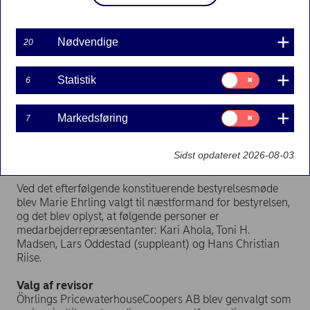
Generalforsamlingen bemyndigede bestyrelsen til
at træffe beslutning om at udstede konvertible
instrumenter samt godkende fusionsplaner mellem
Nødvendige
20
Nordea og datterbankerne Nordea Bank Danmark,
Nordea Bank Finland og Nordea Bank Norge.
Samtykke
Statistik
6
til:
Valg af bestyrelse
Statistik
Björn Wahlroos, Marie Ehrling, Tom Knutzen, Robin
Samtykke
Markedsføring
Lawther, Lars G Nordström, Sarah Russell, Silvija Seres,
7
til:
Kari Stadigh og Birger Steen blev genvalgt til bestyrelsen
Markedsføring
indtil næste ordinære generalforsamling. Björn
Sidst opdateret 2026-08-03
Wahlroos blev genvalgt til formand for bestyrelsen.
Ved det efterfølgende konstituerende bestyrelsesmøde
blev Marie Ehrling valgt til næstformand for bestyrelsen,
og det blev oplyst, at følgende personer er
medarbejderrepræsentanter: Kari Ahola, Toni H.
Madsen, Lars Oddestad (suppleant) og Hans Christian
Riise.
Valg af revisor
Öhrlings PricewaterhouseCoopers AB blev genvalgt som