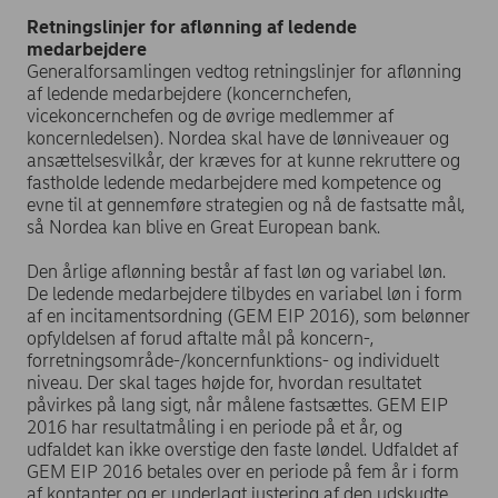
Retningslinjer for aflønning af ledende
medarbejdere
Generalforsamlingen vedtog retningslinjer for aflønning
af ledende medarbejdere (koncernchefen,
vicekoncernchefen og de øvrige medlemmer af
koncernledelsen). Nordea skal have de lønniveauer og
ansættelsesvilkår, der kræves for at kunne rekruttere og
fastholde ledende medarbejdere med kompetence og
evne til at gennemføre strategien og nå de fastsatte mål,
så Nordea kan blive en Great European bank.
Den årlige aflønning består af fast løn og variabel løn.
De ledende medarbejdere tilbydes en variabel løn i form
af en incitamentsordning (GEM EIP 2016), som belønner
opfyldelsen af forud aftalte mål på koncern-,
forretningsområde-/koncernfunktions- og individuelt
niveau. Der skal tages højde for, hvordan resultatet
påvirkes på lang sigt, når målene fastsættes. GEM EIP
2016 har resultatmåling i en periode på et år, og
udfaldet kan ikke overstige den faste løndel. Udfaldet af
GEM EIP 2016 betales over en periode på fem år i form
af kontanter og er underlagt justering af den udskudte