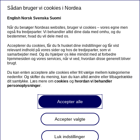
Gå til hovedindhold
Sådan bruger vi cookies i Nordea
DA
English
Norsk
Svenska
Suomi
Når du besøger Nordeas websites, bruger vi cookies – vores egne men
også fra tredjeparter. Vi behandler altid dine data med omhu, og du
bestemmer, hvad du vil dele med os.
Beslutninger på Nordeas
Accepterer du cookies, får du fx husket dine indstillinger og får vist
generalforsamling 2016
relevant indhold på vores sider og hos de tredjeparter, som vi
samarbejder med. Og du hjælper os ikke mindst med at forbedre
hjemmesiden og vores services, når vi ved, hvordan disse generelt bliver
brugt.
Pressemeddelelse | 17-03-2016 19:20
Du kan enten acceptere alle cookies eller frit vælge mellem kategorierne
nedenfor. Og skifter du mening, kan du kan altid ændre eller tilbagetrække
dit samtykke. Læs mere om
cookies
og
hvordan vi behandler
personoplysninger
.
På dagens ordinære generalforsamling i Nordea
Bank AB (publ) blev resultatopgørelsen og
balancen for 2015 godkendt. Generalforsamlingen
Accepter alle
vedtog en udbyttebetaling på 0,64 euro pr. aktie og
fastsatte afstemningsdagen for udbyttebetalingen
til 21. marts 2016. Bestyrelsen og koncernchefen
Accepter valgte
blev meddelt decharge for året 2015. Samtlige
medlemmer af bestyrelsen blev genvalgt, og Björn
Luk indstillinger
Wahlroos blev genvalgt til formand for bestyrelsen.