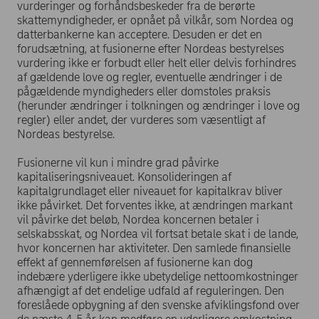
vurderinger og forhåndsbeskeder fra de berørte
skattemyndigheder, er opnået på vilkår, som Nordea og
datterbankerne kan acceptere. Desuden er det en
forudsætning, at fusionerne efter Nordeas bestyrelses
vurdering ikke er forbudt eller helt eller delvis forhindres
af gældende love og regler, eventuelle ændringer i de
pågældende myndigheders eller domstoles praksis
(herunder ændringer i tolkningen og ændringer i love og
regler) eller andet, der vurderes som væsentligt af
Nordeas bestyrelse.
Fusionerne vil kun i mindre grad påvirke
kapitaliseringsniveauet. Konsolideringen af
kapitalgrundlaget eller niveauet for kapitalkrav bliver
ikke påvirket. Det forventes ikke, at ændringen markant
vil påvirke det beløb, Nordea koncernen betaler i
selskabsskat, og Nordea vil fortsat betale skat i de lande,
hvor koncernen har aktiviteter. Den samlede finansielle
effekt af gennemførelsen af fusionerne kan dog
indebære yderligere ikke ubetydelige nettoomkostninger
afhængigt af det endelige udfald af reguleringen. Den
foreslåede opbygning af den svenske afviklingsfond over