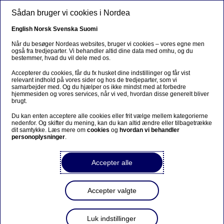
Gå til hovedindhold
Sådan bruger vi cookies i Nordea
DA
English
Norsk
Svenska
Suomi
Når du besøger Nordeas websites, bruger vi cookies – vores egne men
også fra tredjeparter. Vi behandler altid dine data med omhu, og du
bestemmer, hvad du vil dele med os.
Ursäkta...
Accepterer du cookies, får du fx husket dine indstillinger og får vist
relevant indhold på vores sider og hos de tredjeparter, som vi
Den här sidan finns tyvärr inte på svenska.
samarbejder med. Og du hjælper os ikke mindst med at forbedre
hjemmesiden og vores services, når vi ved, hvordan disse generelt bliver
brugt.
Stanna kvar på sidan
|
Gå till en relaterad sida på
Du kan enten acceptere alle cookies eller frit vælge mellem kategorierne
svenska
nedenfor. Og skifter du mening, kan du kan altid ændre eller tilbagetrække
dit samtykke. Læs mere om
cookies
og
hvordan vi behandler
personoplysninger
.
Accepter alle
Kommentar til medieomtale
af Nordea Luxembourg og
Accepter valgte
skatteunddragelse
Luk indstillinger