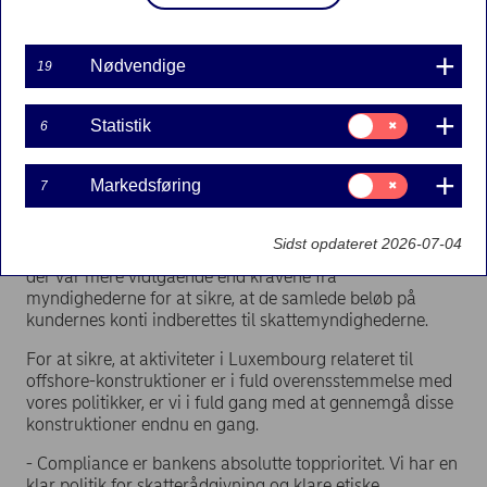
Pressemeddelelse | 04-04-2016 13:20
Nødvendige
19
I nordiske medier er Nordea International Private
Banking i Luxembourg blevet portrætteret som
Samtykke
Statistik
leverandør af skattelykonstruktioner til sine
6
til:
kunder. På den baggrund ønsker vi at komme med
Statistik
følgende udtalelse:
Samtykke
Markedsføring
7
til:
Nordea tager kraftigt afstand fra skatteunddragelse.
Markedsføring
Allerede i slutningen af 2009 tog Nordea International
Sidst opdateret 2026-07-04
Private Banking i Luxembourg proaktive forholdsregler,
der var mere vidtgående end kravene fra
myndighederne for at sikre, at de samlede beløb på
kundernes konti indberettes til skattemyndighederne.
For at sikre, at aktiviteter i Luxembourg relateret til
offshore-konstruktioner er i fuld overensstemmelse med
vores politikker, er vi i fuld gang med at gennemgå disse
konstruktioner endnu en gang.
- Compliance er bankens absolutte topprioritet. Vi har en
klar politik for skatterådgivning og klare etiske