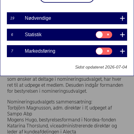
Pressemeddelelse | 12-09-2017 12:00
Nødvendige
19
På Nordeas ordinære generalforsamling i 2017 blev det
Samtykke
Statistik
6
til:
besluttet at nedsætte et nomineringsudvalg, der har til
Statistik
opgave inden den ordinære generalforsamling i 2018 at
stille forslag om valg af bestyrelsesmedlemmer,
Samtykke
Markedsføring
7
til:
bestyrelsesformand og revisor samt vederlag til
Markedsføring
bestyrelsesmedlemmer og revisor.
Sidst opdateret 2026-07-04
De fire største aktionærer med hensyn til stemmeret,
som ønsker at deltage i nomineringsudvalget, har hver
ret til at udpege et medlem. Desuden indgår formanden
for bestyrelsen i nomineringsudvalget.
Nomineringsudvalgets sammensætning:
Torbjörn Magnusson, adm. direktør i If, udpeget af
Sampo Abp
Mogens Hugo, bestyrelsesformand i Nordea-fonden
Katarina Thorslund, viceadministrerende direktør og
leder af kundeafdelingen i Alecta