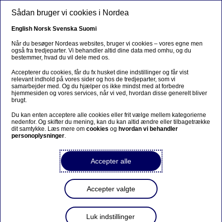
Gå til hovedindhold
Sådan bruger vi cookies i Nordea
DA
English
Norsk
Svenska
Suomi
Når du besøger Nordeas websites, bruger vi cookies – vores egne men
også fra tredjeparter. Vi behandler altid dine data med omhu, og du
bestemmer, hvad du vil dele med os.
Ursäkta...
Accepterer du cookies, får du fx husket dine indstillinger og får vist
relevant indhold på vores sider og hos de tredjeparter, som vi
Den här sidan finns tyvärr inte på svenska.
samarbejder med. Og du hjælper os ikke mindst med at forbedre
hjemmesiden og vores services, når vi ved, hvordan disse generelt bliver
brugt.
Stanna kvar på sidan
|
Gå till en relaterad sida på
Du kan enten acceptere alle cookies eller frit vælge mellem kategorierne
svenska
nedenfor. Og skifter du mening, kan du kan altid ændre eller tilbagetrække
dit samtykke. Læs mere om
cookies
og
hvordan vi behandler
personoplysninger
.
Accepter alle
Nordeas nomineringsudvalg
for den ordinære
Accepter valgte
generalforsamling 2018 er
udpeget
Luk indstillinger