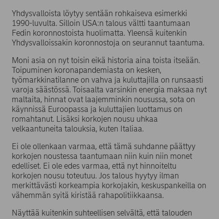
Yhdysvalloista löytyy sentään rohkaiseva esimerkki
1990-luvulta. Silloin USA:n talous vältti taantumaan
Fedin koronnostoista huolimatta. Yleensä kuitenkin
Yhdysvalloissakin koronnostoja on seurannut taantuma.
Moni asia on nyt toisin eikä historia aina toista itseään.
Toipuminen koronapandemiasta on kesken,
työmarkkinatilanne on vahva ja kuluttajilla on runsaasti
varoja säästössä. Toisaalta varsinkin energia maksaa nyt
maltaita, hinnat ovat laajemminkin nousussa, sota on
käynnissä Euroopassa ja kuluttajien luottamus on
romahtanut. Lisäksi korkojen nousu uhkaa
velkaantuneita talouksia, kuten Italiaa.
Ei ole ollenkaan varmaa, että tämä suhdanne päättyy
korkojen noustessa taantumaan niin kuin niin monet
edelliset. Ei ole edes varmaa, että nyt hinnoiteltu
korkojen nousu toteutuu. Jos talous hyytyy ilman
merkittävästi korkeampia korkojakin, keskuspankeilla on
vähemmän syitä kiristää rahapolitiikkaansa.
Näyttää kuitenkin suhteellisen selvältä, että talouden