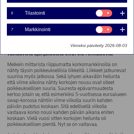
30-06-2022
Suostumusvalinta:
Tilastointi
6
Tilastointi
Suostumusvalinta:
Markkinointi
Talousnäkymät ovat synkentyneet inflaation vain
7
Markkinointi
jyllätessä. Keskuspankeilta odotetaan nopeita
koronnostoja ja korkoliikkeet ovat jo nyt olleet
Viimeksi päivitetty 2026-08-03
poikkeuksellisen rajuja. Historian esimerkit
vastaavista ajanjaksoista eivät ole rohkaisevia.
Melkein mittarista riippumatta korkomarkkinoilla on
nähty täysin poikkeuksellisia liikkeitä. Liikkeet jatkunevat
suurina myös jatkossa. Sekä lyhyen aikavälin heilunta
että viime aikoina nähty korkojen nousu ovat olleet
poikkeuksellisen suuria. Suuresta epävarmuudesta
kertoo jotain se, että esimerkiksi 5-vuotisessa euroalueen
swap-korossa nähtiin viime viikolla suurin kahden
päivän pudotus koskaan. Sitä edellisellä viikolla
vastaava korko nousi kahden päivän aikana eniten
koskaan. Vielä vuosi sitten korkojen heilunta oli
poikkeuksellisen pientä. Nyt se on valtavaa.