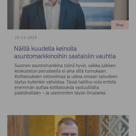
Blogi
25-11-2025
Näillä kuudella keinolla
asuntomarkkinoihin saataisiin vauhtia
Suomen asuntomarkkina toimii hyvin, vaikka julkisen
keskustelun perusteella ei aina siltä tunnukaan.
Kotitalouksien ostovoimaa ja uskoa omaan talouteen
täytyy kuitenkin vahvistaa. Tässä hallitus voisi entistä
enemmän auttaa kotitalouksia vastuullisilla
päätöksillään – ja useimmiten täysin ilmaiseksi.