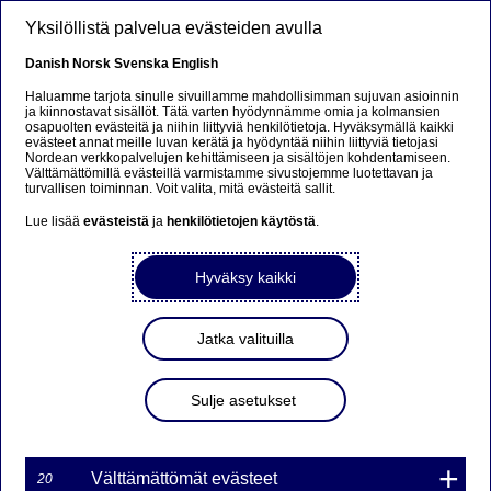
Hyppää pääsisältöön
Yksilöllistä palvelua evästeiden avulla
FI
Danish
Norsk
Svenska
English
Haluamme tarjota sinulle sivuillamme mahdollisimman sujuvan asioinnin
ja kiinnostavat sisällöt. Tätä varten hyödynnämme omia ja kolmansien
osapuolten evästeitä ja niihin liittyviä henkilötietoja. Hyväksymällä kaikki
Ursäkta...
evästeet annat meille luvan kerätä ja hyödyntää niihin liittyviä tietojasi
Nordean verkkopalvelujen kehittämiseen ja sisältöjen kohdentamiseen.
Välttämättömillä evästeillä varmistamme sivustojemme luotettavan ja
Den här sidan finns tyvärr inte på svenska.
turvallisen toiminnan. Voit valita, mitä evästeitä sallit.
Lue lisää
evästeistä
ja
henkilötietojen käytöstä
.
Stanna kvar på sidan
|
Gå till en relaterad sida på
svenska
Hyväksy kaikki
Jatka valituilla
Blogi
Sulje asetukset
Blogi: Takuulla taantumaan?
Välttämättömät evästeet
Jan von Gerich
20