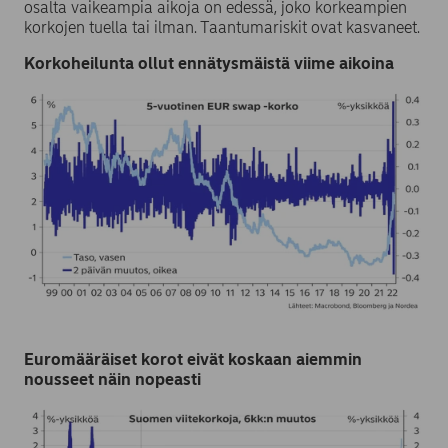
osalta vaikeampia aikoja on edessä, joko korkeampien
korkojen tuella tai ilman. Taantumariskit ovat kasvaneet.
Korkoheilunta ollut ennätysmäistä viime aikoina
Euromääräiset korot eivät koskaan aiemmin
nousseet näin nopeasti