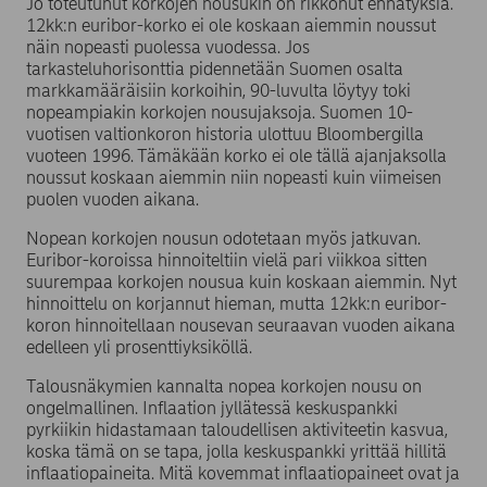
Jo toteutunut korkojen nousukin on rikkonut ennätyksiä.
12kk:n euribor-korko ei ole koskaan aiemmin noussut
näin nopeasti puolessa vuodessa. Jos
tarkasteluhorisonttia pidennetään Suomen osalta
markkamääräisiin korkoihin, 90-luvulta löytyy toki
nopeampiakin korkojen nousujaksoja. Suomen 10-
vuotisen valtionkoron historia ulottuu Bloombergilla
vuoteen 1996. Tämäkään korko ei ole tällä ajanjaksolla
noussut koskaan aiemmin niin nopeasti kuin viimeisen
puolen vuoden aikana.
Nopean korkojen nousun odotetaan myös jatkuvan.
Euribor-koroissa hinnoiteltiin vielä pari viikkoa sitten
suurempaa korkojen nousua kuin koskaan aiemmin. Nyt
hinnoittelu on korjannut hieman, mutta 12kk:n euribor-
koron hinnoitellaan nousevan seuraavan vuoden aikana
edelleen yli prosenttiyksiköllä.
Talousnäkymien kannalta nopea korkojen nousu on
ongelmallinen. Inflaation jyllätessä keskuspankki
pyrkiikin hidastamaan taloudellisen aktiviteetin kasvua,
koska tämä on se tapa, jolla keskuspankki yrittää hillitä
inflaatiopaineita. Mitä kovemmat inflaatiopaineet ovat ja