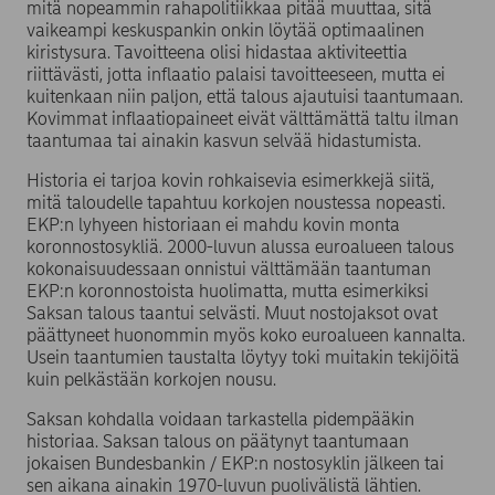
mitä nopeammin rahapolitiikkaa pitää muuttaa, sitä
vaikeampi keskuspankin onkin löytää optimaalinen
kiristysura. Tavoitteena olisi hidastaa aktiviteettia
riittävästi, jotta inflaatio palaisi tavoitteeseen, mutta ei
kuitenkaan niin paljon, että talous ajautuisi taantumaan.
Kovimmat inflaatiopaineet eivät välttämättä taltu ilman
taantumaa tai ainakin kasvun selvää hidastumista.
Historia ei tarjoa kovin rohkaisevia esimerkkejä siitä,
mitä taloudelle tapahtuu korkojen noustessa nopeasti.
EKP:n lyhyeen historiaan ei mahdu kovin monta
koronnostosykliä. 2000-luvun alussa euroalueen talous
kokonaisuudessaan onnistui välttämään taantuman
EKP:n koronnostoista huolimatta, mutta esimerkiksi
Saksan talous taantui selvästi. Muut nostojaksot ovat
päättyneet huonommin myös koko euroalueen kannalta.
Usein taantumien taustalta löytyy toki muitakin tekijöitä
kuin pelkästään korkojen nousu.
Saksan kohdalla voidaan tarkastella pidempääkin
historiaa. Saksan talous on päätynyt taantumaan
jokaisen Bundesbankin / EKP:n nostosyklin jälkeen tai
sen aikana ainakin 1970-luvun puolivälistä lähtien.