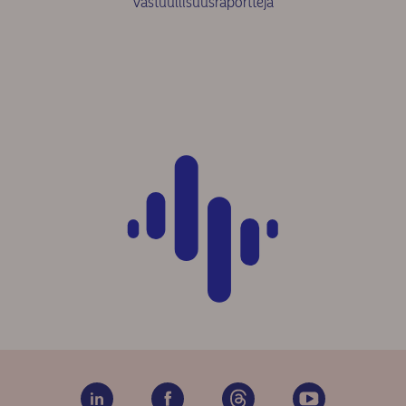
Vastuullisuusraportteja