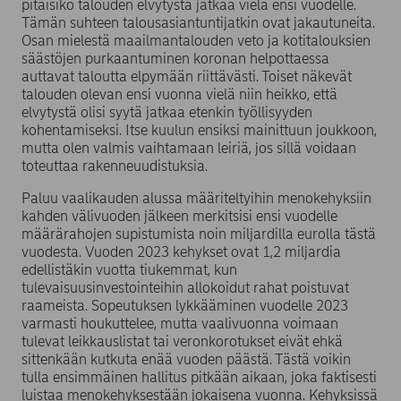
pitäisikö talouden elvytystä jatkaa vielä ensi vuodelle.
Tämän suhteen talousasiantuntijatkin ovat jakautuneita.
Osan mielestä maailmantalouden veto ja kotitalouksien
säästöjen purkaantuminen koronan helpottaessa
auttavat taloutta elpymään riittävästi. Toiset näkevät
talouden olevan ensi vuonna vielä niin heikko, että
elvytystä olisi syytä jatkaa etenkin työllisyyden
kohentamiseksi. Itse kuulun ensiksi mainittuun joukkoon,
mutta olen valmis vaihtamaan leiriä, jos sillä voidaan
toteuttaa rakenneuudistuksia.
Paluu vaalikauden alussa määriteltyihin menokehyksiin
kahden välivuoden jälkeen merkitsisi ensi vuodelle
määrärahojen supistumista noin miljardilla eurolla tästä
vuodesta. Vuoden 2023 kehykset ovat 1,2 miljardia
edellistäkin vuotta tiukemmat, kun
tulevaisuusinvestointeihin allokoidut rahat poistuvat
raameista. Sopeutuksen lykkääminen vuodelle 2023
varmasti houkuttelee, mutta vaalivuonna voimaan
tulevat leikkauslistat tai veronkorotukset eivät ehkä
sittenkään kutkuta enää vuoden päästä. Tästä voikin
tulla ensimmäinen hallitus pitkään aikaan, joka faktisesti
luistaa menokehyksestään jokaisena vuonna. Kehyksissä