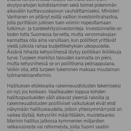
elvytysrahojen kohdistaminen sekä toimet pidemmän
aikavälin tuottavuuskasvun vauhdittamiseksi. Ministeri
Vanhanen on pitänyt esillä valtion investointirahastoa,
jolla pyrittäisin julkisen tuen voimin nopeuttamaan
tutkimus- ja tuotekehitysinvestointeja. Investoinneille on
toden totta Suomessa tarvetta, mutta veronmaksajan
kannattaa olla aina varuillaan, kun poliitikot yrittävät
viedä julkista rahaa budjettikehyksen ulkopuolelle.
Ässänä hihasta kehysriihessä löytyy politiikan ikiliikkuja
turve. Turpeen merkitys talouden kannalta on pieni,
mutta kehysriihessä se on poliittisena pelinappulana.
Voikin olla, että turpeen tukeminen maksaa muutaman
työmarkkinareformin.
Hallituksen etsikkoaika rakenneuudistusten tekemiseksi
on nyt, jos koskaan. Vaalikauden loppua kohden
hallituspuolueiden välit alkavat yleensä rakoilla ja
rakenneuudistusten positiiviset vaikutukset eivät ehdi
näkymään hallituskaudella, jolloin yhteisymmärrystä on
vaikea löytää. Kehysriihi määrittääkin, muistetaanko
Marinin hallitus jatkossa kymmenien miljardien
velkavuoresta vai reformeista, joilla Suomi saatiin