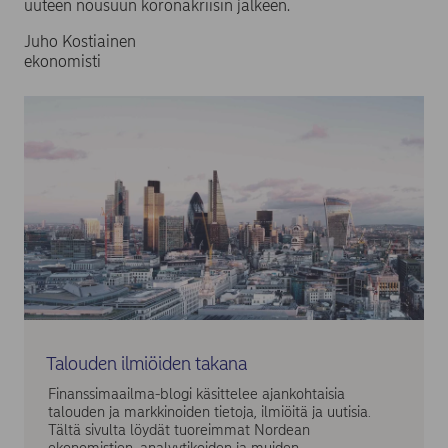
uuteen nousuun koronakriisin jälkeen.
Juho Kostiainen
ekonomisti
Talouden ilmiöiden takana
Finanssimaailma-blogi käsittelee ajankohtaisia
talouden ja markkinoiden tietoja, ilmiöitä ja uutisia.
Tältä sivulta löydät tuoreimmat Nordean
ekonomistien, analyytikoiden ja muiden