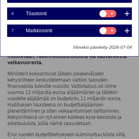
21-04-2021
Suostumusvalinta:
Tilastointi
6
Tilastointi
Suostumusvalinta:
Markkinointi
7
Kehysriihessä on tällä kertaa kyse valtion
Markkinointi
velkaantumisen taittamisen keinoista ja
aikatauluista. Kehysriihi määrittää mistä Marinin
Viimeksi päivitetty 2026-07-04
hallituksen talouspolitiikka tulevaisuudessa
muistetaan, rakenneuudistuksista vai kasvaneesta
velkavuoresta.
Ministerit kokoontuvat jälleen jokakeväiseen
kehysriiheen keskustelemaan valtion talouden
finansseista tuleville vuosille. Valtiotalous oli viime
vuonna 13 miljardia euroa alijäämäinen ja tällekin
vuodelle alijäämää on budjetoitu 11 miljardin euroa.
Hallituksen haasteena on budjettialijäämien
pienentäminen ja siten velkaantumisen taittaminen.
Kehysriihessä on nyt ennen kaikkea kyse keinoista ja
aikatauluista, joilla nämä saavutetaan.
Ensi vuoden budjettikehykseen kulminoituu kiista siitä,