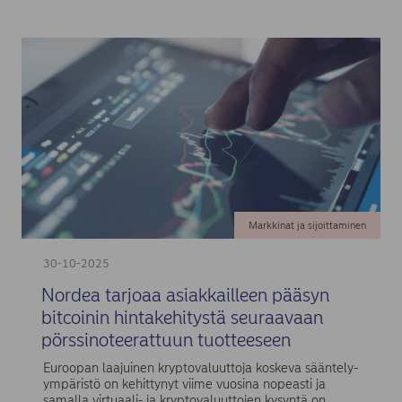
Markkinat ja sijoittaminen
30-10-2025
Nordea tarjoaa asiakkailleen pääsyn
bitcoinin hintakehitystä seuraavaan
pörssinoteerattuun tuotteeseen
Euroopan laajuinen kryptovaluuttoja koskeva sääntely-
ympäristö on kehittynyt viime vuosina nopeasti ja
samalla virtuaali- ja kryptovaluuttojen kysyntä on