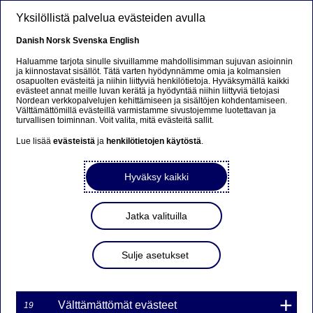
Hyppää pääsisältöön
Yksilöllistä palvelua evästeiden avulla
FI
Danish
Norsk
Svenska
English
Haluamme tarjota sinulle sivuillamme mahdollisimman sujuvan asioinnin
ja kiinnostavat sisällöt. Tätä varten hyödynnämme omia ja kolmansien
osapuolten evästeitä ja niihin liittyviä henkilötietoja. Hyväksymällä kaikki
Sorry...
evästeet annat meille luvan kerätä ja hyödyntää niihin liittyviä tietojasi
Nordean verkkopalvelujen kehittämiseen ja sisältöjen kohdentamiseen.
Välttämättömillä evästeillä varmistamme sivustojemme luotettavan ja
This page does not exist in your language. You will
turvallisen toiminnan. Voit valita, mitä evästeitä sallit.
be taken to a related page.
Lue lisää
evästeistä
ja
henkilötietojen käytöstä
.
Stay on this page
|
Continue
Hyväksy kaikki
Jatka valituilla
Blogi
Sulje asetukset
Kehysriihi on hallituksen
vedenjakaja
Välttämättömät evästeet
19