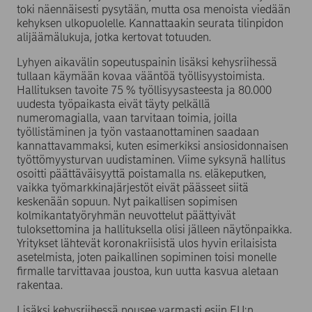
toki näennäisesti pysytään, mutta osa menoista viedään
kehyksen ulkopuolelle. Kannattaakin seurata tilinpidon
alijäämälukuja, jotka kertovat totuuden.
Lyhyen aikavälin sopeutuspainin lisäksi kehysriihessä
tullaan käymään kovaa vääntöä työllisyystoimista.
Hallituksen tavoite 75 % työllisyysasteesta ja 80.000
uudesta työpaikasta eivät täyty pelkällä
numeromagialla, vaan tarvitaan toimia, joilla
työllistäminen ja työn vastaanottaminen saadaan
kannattavammaksi, kuten esimerkiksi ansiosidonnaisen
työttömyysturvan uudistaminen. Viime syksynä hallitus
osoitti päättäväisyyttä poistamalla ns. eläkeputken,
vaikka työmarkkinajärjestöt eivät päässeet siitä
keskenään sopuun. Nyt paikallisen sopimisen
kolmikantatyöryhmän neuvottelut päättyivät
tuloksettomina ja hallituksella olisi jälleen näytönpaikka.
Yritykset lähtevät koronakriisistä ulos hyvin erilaisista
asetelmista, joten paikallinen sopiminen toisi monelle
firmalle tarvittavaa joustoa, kun uutta kasvua aletaan
rakentaa.
Lisäksi kehysriihessä nousee varmasti esiin EU:n