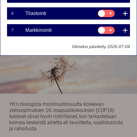
yksi tär-keimmistä aiheista on ilmastorahoitus.
Suostumusvalinta:
Tilastointi
6
Tilastointi
Suostumusvalinta:
Markkinointi
7
Markkinointi
Viimeksi päivitetty 2026-07-04
YK:n biologista monimuotoisuutta koskevan
yleissopimuksen 16. osapuolikokouksen (COP16)
tulokset olivat hyvin ristiriitaiset, kun tarkastellaan
kolmea keskeistä aihetta eli tavoitteita, osallistumista
ja rahoitusta.