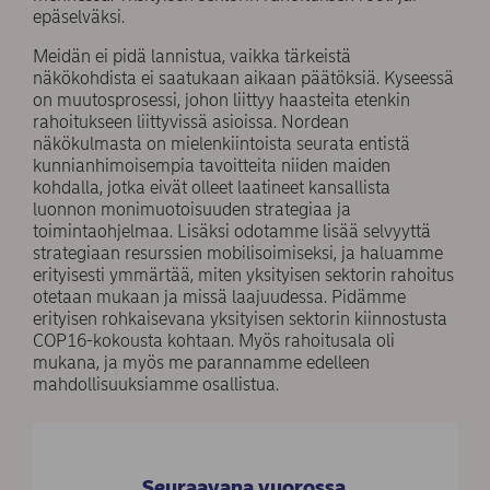
epäselväksi.
Meidän ei pidä lannistua, vaikka tärkeistä
näkökohdista ei saatukaan aikaan päätöksiä. Kyseessä
on muutosprosessi, johon liittyy haasteita etenkin
rahoitukseen liittyvissä asioissa. Nordean
näkökulmasta on mielenkiintoista seurata entistä
kunnianhimoisempia tavoitteita niiden maiden
kohdalla, jotka eivät olleet laatineet kansallista
luonnon monimuotoisuuden strategiaa ja
toimintaohjelmaa. Lisäksi odotamme lisää selvyyttä
strategiaan resurssien mobilisoimiseksi, ja haluamme
erityisesti ymmärtää, miten yksityisen sektorin rahoitus
otetaan mukaan ja missä laajuudessa. Pidämme
erityisen rohkaisevana yksityisen sektorin kiinnostusta
COP16-kokousta kohtaan. Myös rahoitusala oli
mukana, ja myös me parannamme edelleen
mahdollisuuksiamme osallistua.
Seuraavana vuorossa