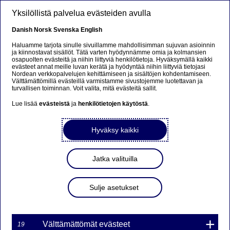
Hyppää pääsisältöön
Yksilöllistä palvelua evästeiden avulla
FI
Danish
Norsk
Svenska
English
Haluamme tarjota sinulle sivuillamme mahdollisimman sujuvan asioinnin
ja kiinnostavat sisällöt. Tätä varten hyödynnämme omia ja kolmansien
osapuolten evästeitä ja niihin liittyviä henkilötietoja. Hyväksymällä kaikki
Analyysit
evästeet annat meille luvan kerätä ja hyödyntää niihin liittyviä tietojasi
Nordean verkkopalvelujen kehittämiseen ja sisältöjen kohdentamiseen.
Välttämättömillä evästeillä varmistamme sivustojemme luotettavan ja
Luontokokouksen tulokset
turvallisen toiminnan. Voit valita, mitä evästeitä sallit.
olivat ristiriitaiset
Lue lisää
evästeistä
ja
henkilötietojen käytöstä
.
Hyväksy kaikki
22-11-2024
COP16-luontokokous venyi 16 tunnilla, ja monet
Jatka valituilla
osanottajista poistuivat paikalta ennen ko-
kouksen päättymistä, jolloin kokous ei ollut enää
päätösvaltainen. Nordean biodiversiteettiasi-
Sulje asetukset
antuntijat Anna-Karin Modin-Edman ja Jan
Wärnbäck kertovat tässä näkemyksiään
kokouksen lopputuloksesta. Lisäksi he pohtivat,
Välttämättömät evästeet
19
mitä voidaan odottaa COP29-kokoukselta, jonka