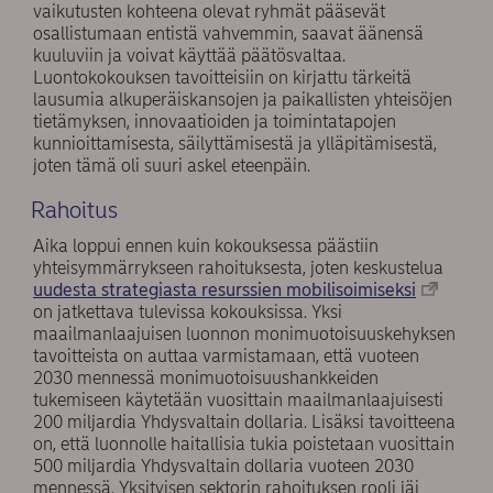
vaikutusten kohteena olevat ryhmät pääsevät
osallistumaan entistä vahvemmin, saavat äänensä
kuuluviin ja voivat käyttää päätösvaltaa.
Luontokokouksen tavoitteisiin on kirjattu tärkeitä
lausumia alkuperäiskansojen ja paikallisten yhteisöjen
tietämyksen, innovaatioiden ja toimintatapojen
kunnioittamisesta, säilyttämisestä ja ylläpitämisestä,
joten tämä oli suuri askel eteenpäin.
Rahoitus
Aika loppui ennen kuin kokouksessa päästiin
yhteisymmärrykseen rahoituksesta, joten keskustelua
uudesta strategiasta resurssien mobilisoimiseksi
on jatkettava tulevissa kokouksissa. Yksi
maailmanlaajuisen luonnon monimuotoisuuskehyksen
tavoitteista on auttaa varmistamaan, että vuoteen
2030 mennessä monimuotoisuushankkeiden
tukemiseen käytetään vuosittain maailmanlaajuisesti
200 miljardia Yhdysvaltain dollaria. Lisäksi tavoitteena
on, että luonnolle haitallisia tukia poistetaan vuosittain
500 miljardia Yhdysvaltain dollaria vuoteen 2030
mennessä. Yksityisen sektorin rahoituksen rooli jäi