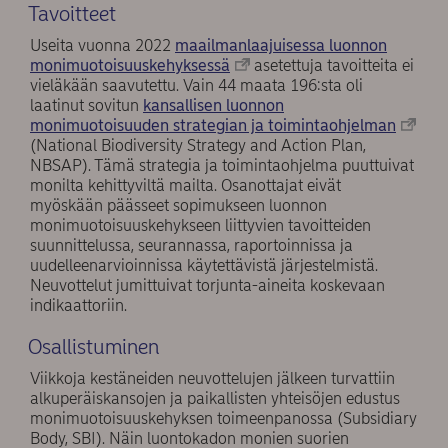
Tavoitteet
Useita vuonna 2022
maailmanlaajuisessa luonnon
monimuotoisuuskehyksessä
asetettuja tavoitteita ei
vieläkään saavutettu. Vain 44 maata 196:sta oli
laatinut sovitun
kansallisen luonnon
monimuotoisuuden strategian ja toimintaohjelman
(National Biodiversity Strategy and Action Plan,
NBSAP). Tämä strategia ja toimintaohjelma puuttuivat
monilta kehittyviltä mailta. Osanottajat eivät
myöskään päässeet sopimukseen luonnon
monimuotoisuuskehykseen liittyvien tavoitteiden
suunnittelussa, seurannassa, raportoinnissa ja
uudelleenarvioinnissa käytettävistä järjestelmistä.
Neuvottelut jumittuivat torjunta-aineita koskevaan
indikaattoriin.
Osallistuminen
Viikkoja kestäneiden neuvottelujen jälkeen turvattiin
alkuperäiskansojen ja paikallisten yhteisöjen edustus
monimuotoisuuskehyksen toimeenpanossa (Subsidiary
Body, SBI). Näin luontokadon monien suorien