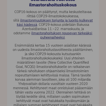
ilmastorahoituskokous
COP16-kokous on päättynyt, mutta keskusteltavaa
riittää COP29-ilmastokokouksessa,
sillä
ilmastonmuutoksen torjunta ja luonto kulkevat
käsi kädessä
. COP29-kokous pidetään Bakussa
Azerbaidžanissa 11.–22. marraskuuta, ja
odotamme
ilmastorahoituksen nousevan tärkeäksi
puheenaiheeksi
.
Ensimmäistä kertaa 15 vuoteen asialistan kärjessä
on uudesta ilmastorahoitustavoitteesta päättäminen,
ja siksi COP29-kokousta kutsutaankin
ilmastorahoituskokoukseksi. Uusi yhteinen
määrällinen tavoite (New Collective Quantified
Goal, NCQG) ilmastorahoitukselle on ratkaisevan
tärkeä rahoituksen ohjaamiseksi ilmastotoimien
nopeuttamiseen kehittyvissä maissa. Tämä tavoite
korvaa aiemman tavoitteen, joka oli 100 miljardia
Yhdysvaltain dollaria vuosittain vuoteen 2020
mennessä. Kehittyneet maat onnistuivat pääsemään
tähän vasta vuonna 2022. Olennainen tehtävä on
löytää keskitie siinä, millaisen uuden sopimuksen
kehittyvät maat ovat halukkaita hyväksymään ja
millaisen summan kehittyneet maat ovat halukkaita