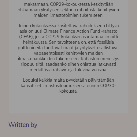
maksamaan. COP29-kokouksessa keskitytään
ohjaamaan yksityisen sektorin rahoitusta kehittyvien
maiden ilmastotoimien tukemiseen.
Toinen kokouksessa käsiteltävä rahoitukseen liittyvä
asia on uusi Climate Finance Action Fund -rahasto
(CFAF), josta COP29-kokouksen isäntämaa ilmoitti
heinäkuussa. Sen tavoitteena on, että fossiilisia
polttoaineita tuottavat maat ja yritykset osallistuvat
vapaaehtoisesti kehittyvien maiden
ilmastohankkeiden tukemiseen. Rahaston menestys
riippuu siitä, saadaanko siihen ohjattua jatkuvasti
merkittäviä rahavirtoja tulevina vuosina.
Lopuksi kaikkia maita pyydetään päivittämään
kansalliset ilmastositoumuksensa ennen COP30-
kokousta.
Written by