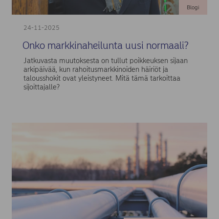
Blogi
24-11-2025
Onko markkinaheilunta uusi normaali?
Jatkuvasta muutoksesta on tullut poikkeuksen sijaan
arkipäivää, kun rahoitusmarkkinoiden häiriöt ja
talousshokit ovat yleistyneet. Mitä tämä tarkoittaa
sijoittajalle?