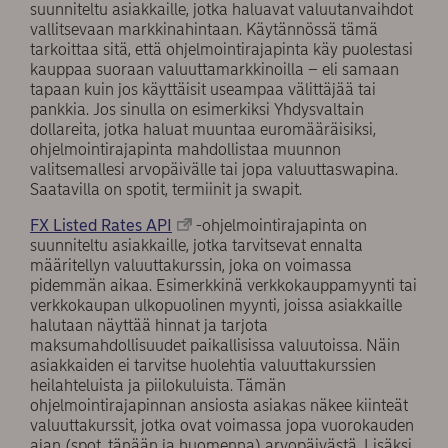
suunniteltu asiakkaille, jotka haluavat valuutanvaihdot
vallitsevaan markkinahintaan. Käytännössä tämä
tarkoittaa sitä, että ohjelmointirajapinta käy puolestasi
kauppaa suoraan valuuttamarkkinoilla – eli samaan
tapaan kuin jos käyttäisit useampaa välittäjää tai
pankkia. Jos sinulla on esimerkiksi Yhdysvaltain
dollareita, jotka haluat muuntaa euromääräisiksi,
ohjelmointirajapinta mahdollistaa muunnon
valitsemallesi arvopäivälle tai jopa valuuttaswapina.
Saatavilla on spotit, termiinit ja swapit.
FX Listed Rates API
-ohjelmointirajapinta on
suunniteltu asiakkaille, jotka tarvitsevat ennalta
määritellyn valuuttakurssin, joka on voimassa
pidemmän aikaa. Esimerkkinä verkkokauppamyynti tai
verkkokaupan ulkopuolinen myynti, joissa asiakkaille
halutaan näyttää hinnat ja tarjota
maksumahdollisuudet paikallisissa valuutoissa. Näin
asiakkaiden ei tarvitse huolehtia valuuttakurssien
heilahteluista ja piilokuluista. Tämän
ohjelmointirajapinnan ansiosta asiakas näkee kiinteät
valuuttakurssit, jotka ovat voimassa jopa vuorokauden
ajan (spot, tänään ja huomenna) arvopäivästä. Lisäksi