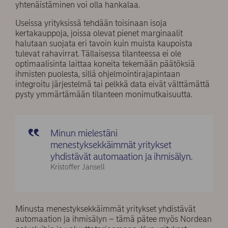
yhtenäistäminen voi olla hankalaa.
Useissa yrityksissä tehdään toisinaan isoja
kertakauppoja, joissa olevat pienet marginaalit
halutaan suojata eri tavoin kuin muista kaupoista
tulevat rahavirrat. Tällaisessa tilanteessa ei ole
optimaalisinta laittaa koneita tekemään päätöksiä
ihmisten puolesta, sillä ohjelmointirajapintaan
integroitu järjestelmä tai pelkkä data eivät välttämättä
pysty ymmärtämään tilanteen monimutkaisuutta.
Minun mielestäni
menestyksekkäimmät yritykset
yhdistävät automaation ja ihmisälyn.
Kristoffer Jansell
Minusta menestyksekkäimmät yritykset yhdistävät
automaation ja ihmisälyn – tämä pätee myös Nordean