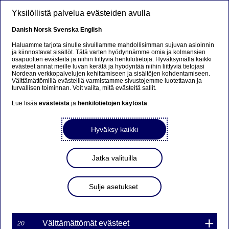
Hyppää pääsisältöön
Yksilöllistä palvelua evästeiden avulla
FI
Danish
Norsk
Svenska
English
Haluamme tarjota sinulle sivuillamme mahdollisimman sujuvan asioinnin
ja kiinnostavat sisällöt. Tätä varten hyödynnämme omia ja kolmansien
osapuolten evästeitä ja niihin liittyviä henkilötietoja. Hyväksymällä kaikki
Valuuttamarkkinat
evästeet annat meille luvan kerätä ja hyödyntää niihin liittyviä tietojasi
Nordean verkkopalvelujen kehittämiseen ja sisältöjen kohdentamiseen.
Välttämättömillä evästeillä varmistamme sivustojemme luotettavan ja
Miksi automaatio mullistaa
turvallisen toiminnan. Voit valita, mitä evästeitä sallit.
valuuttamarkkinat?
Lue lisää
evästeistä
ja
henkilötietojen käytöstä
.
Hyväksy kaikki
23-09-2019
Ennen valuuttakaupat hoituivat Excelillä, mutta
Jatka valituilla
tässä haastattelussa Nordean Kristoffer Jansell
kertoo, miksi automaatio ja digitalisaatio muuttaa
kaiken.
Sulje asetukset
Välttämättömät evästeet
20