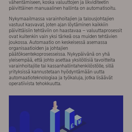
vähentämiseen, koska valuuttojen ja likviditeetin
päivittäinen manuaalinen hallinta on automatisoitu.
Nykymaailmassa varainhoitajien ja talousjohtajien
vastuut kasvavat, joten ajan löytäminen kaikkiin
päivittäisiin tehtäviin on haastavaa – valuuttaprosessit
ovat kuitenkin vain yksi tärkeä osa muiden tehtävien
joukossa. Automaatio on keskeisessä asemassa
organisaatioiden ja johtajien
päätöksentekoprosesseissa. Nykypäivänä on yhä
yleisempää, että johto asettaa yksilöllisiä tavoitteita
varainhoitajille tai kassanhallintahenkilöstölle, sillä
yrityksissä kannustetaan hyödyntämään uutta
automaatioteknologiaa ja työkaluja, jotka lisäävät
operatiivista tehokkuutta.