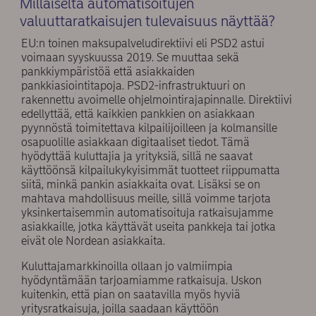
Millaiselta automatisoitujen
valuuttaratkaisujen tulevaisuus näyttää?
EU:n toinen maksupalveludirektiivi eli PSD2 astui
voimaan syyskuussa 2019. Se muuttaa sekä
pankkiympäristöä että asiakkaiden
pankkiasiointitapoja. PSD2-infrastruktuuri on
rakennettu avoimelle ohjelmointirajapinnalle. Direktiivi
edellyttää, että kaikkien pankkien on asiakkaan
pyynnöstä toimitettava kilpailijoilleen ja kolmansille
osapuolille asiakkaan digitaaliset tiedot. Tämä
hyödyttää kuluttajia ja yrityksiä, sillä ne saavat
käyttöönsä kilpailukykyisimmät tuotteet riippumatta
siitä, minkä pankin asiakkaita ovat. Lisäksi se on
mahtava mahdollisuus meille, sillä voimme tarjota
yksinkertaisemmin automatisoituja ratkaisujamme
asiakkaille, jotka käyttävät useita pankkeja tai jotka
eivät ole Nordean asiakkaita.
Kuluttajamarkkinoilla ollaan jo valmiimpia
hyödyntämään tarjoamiamme ratkaisuja. Uskon
kuitenkin, että pian on saatavilla myös hyviä
yritysratkaisuja, joilla saadaan käyttöön