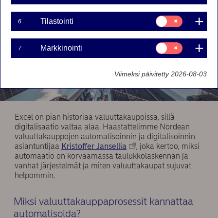
Suostumusvalinta:
Tilastointi
6
Tilastointi
Suostumusvalinta:
Markkinointi
7
Markkinointi
Viimeksi päivitetty 2026-08-03
Excel on pian historiaa valuuttakaupoissa, sillä
digitalisaatio valtaa alaa. Haastattelimme Nordean
valuuttakauppojen automatisoinnin ja digitalisoinnin
asiantuntijaa
Kristoffer Jansellia
, joka kertoo, miksi
automaatio on korvaamassa taulukkolaskennan ja
vanhat järjestelmät ja miten valuuttakaupat sujuvat
helpommin.
Miksi valuuttakauppaprosessit kannattaa
automatisoida?