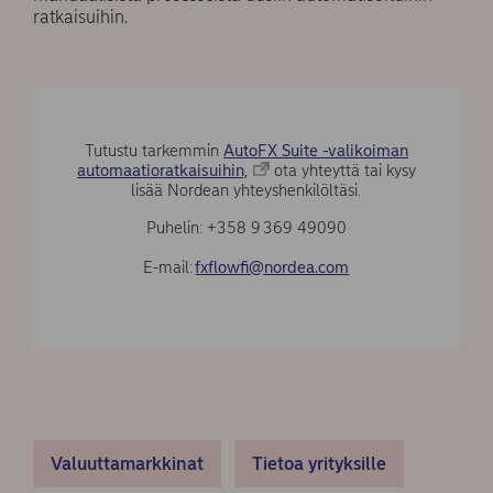
ratkaisuihin.
Tutustu tarkemmin
AutoFX Suite -valikoiman
automaatioratkaisuihin,
ota yhteyttä tai kysy
lisää Nordean yhteyshenkilöltäsi.
Puhelin: +358 9 369 49090
E-mail:
fxflowfi@nordea.com
Valuuttamarkkinat
Tietoa yrityksille