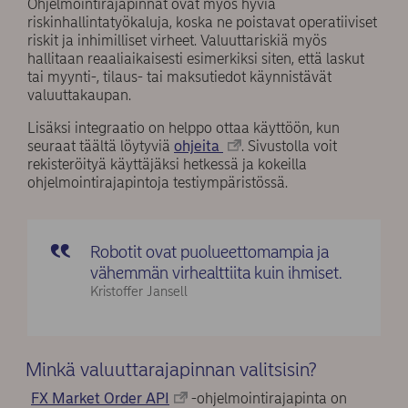
Ohjelmointirajapinnat ovat myös hyviä
riskinhallintatyökaluja, koska ne poistavat operatiiviset
riskit ja inhimilliset virheet. Valuuttariskiä myös
hallitaan reaaliaikaisesti esimerkiksi siten, että laskut
tai myynti-, tilaus- tai maksutiedot käynnistävät
valuuttakaupan.
Lisäksi integraatio on helppo ottaa käyttöön, kun
seuraat täältä löytyviä
ohjeita
. Sivustolla voit
rekisteröityä käyttäjäksi hetkessä ja kokeilla
ohjelmointirajapintoja testiympäristössä.
Robotit ovat puolueettomampia ja
vähemmän virhealttiita kuin ihmiset.
Kristoffer Jansell
Minkä valuuttarajapinnan valitsisin?
FX Market Order API
-ohjelmointirajapinta on