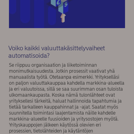
Voiko kaikki valuuttakäsittelyvaiheet
automatisoida?
Se riippuu organisaation ja liiketoiminnan
monimutkaisuudesta. Jotkin prosessit vaativat yhä
manuaalista työtä. Otetaanpa esimerkki. Yritykselläsi
on paljon valuuttakauppaa kahdella markkina-alueella
ja eri valuutoissa, sillä se saa suurimman osan tuloista
ulkomaankaupasta. Koska nämä tulonlähteet ovat
yrityksellesi tärkeitä, haluat hallinnoida tapahtumia ja
tietää tarkalleen kauppahinnat ja -ajat. Saatat myös
suunnitella toimintasi laajentamista näille kahdelle
markkina-alueelle fuusioiden ja yritysostojen myötä.
Yrityskauppojen jälkeen käytössä olevien eri
prosessien, tietolähteiden ja käytäntöjen