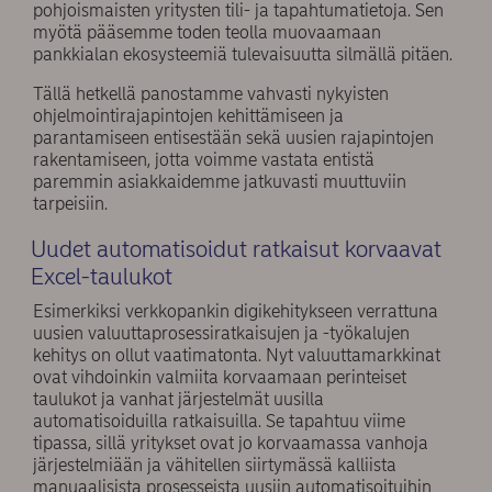
pohjoismaisten yritysten tili- ja tapahtumatietoja. Sen
myötä pääsemme toden teolla muovaamaan
pankkialan ekosysteemiä tulevaisuutta silmällä pitäen.
Tällä hetkellä panostamme vahvasti nykyisten
ohjelmointirajapintojen kehittämiseen ja
parantamiseen entisestään sekä uusien rajapintojen
rakentamiseen, jotta voimme vastata entistä
paremmin asiakkaidemme jatkuvasti muuttuviin
tarpeisiin.
Uudet automatisoidut ratkaisut korvaavat
Excel-taulukot
Esimerkiksi verkkopankin digikehitykseen verrattuna
uusien valuuttaprosessiratkaisujen ja -työkalujen
kehitys on ollut vaatimatonta. Nyt valuuttamarkkinat
ovat vihdoinkin valmiita korvaamaan perinteiset
taulukot ja vanhat järjestelmät uusilla
automatisoiduilla ratkaisuilla. Se tapahtuu viime
tipassa, sillä yritykset ovat jo korvaamassa vanhoja
järjestelmiään ja vähitellen siirtymässä kalliista
manuaalisista prosesseista uusiin automatisoituihin