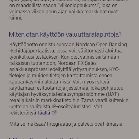
on mahdollista saada ”viikonloppukurssi”, joka on
voimassa viikonlopun ajan vaikka markkinat ovat
kiinni.
Miten otan käyttöön valuuttarajapintoja?
Käyttöönotto onnistu suoraan Nordean Open Banking
-kehittäjäportaalissa, jossa voit välittömästi aloittaa
työnkulkusi testauksen. Kun olet valmis siirtämään
ratkaisun tuotantoon, Nordean FX Sales -
asiakkuusprosessi edellyttää yritystunnuksen, KYC-
tietojen ja muiden tietojen kartoittamista ennen
kaupankäynnin aloittamista. Voit myös ryhtyä
käyttämään esituotantojärjestelmää, joka pohjautuu
käyttäjän hyväksyntätestausympäristömme (UAT)
reaaliaikaisiin markkinatietoihin. Tämä vaatii kuitenkin
luettelon sallituista IP-osoitealueistasi. Voit
rekisteröityä
täällä
.
Mitä se maksaa? Integraatio ja palvelu ovat ilmaisia.