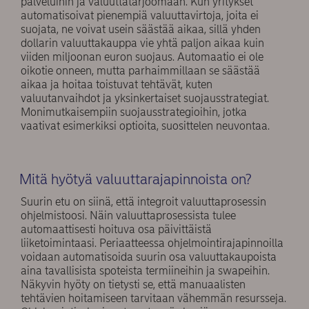
palveluihin ja valuuttatarjoomaan. Kun yritykset
automatisoivat pienempiä valuuttavirtoja, joita ei
suojata, ne voivat usein säästää aikaa, sillä yhden
dollarin valuuttakauppa vie yhtä paljon aikaa kuin
viiden miljoonan euron suojaus. Automaatio ei ole
oikotie onneen, mutta parhaimmillaan se säästää
aikaa ja hoitaa toistuvat tehtävät, kuten
valuutanvaihdot ja yksinkertaiset suojausstrategiat.
Monimutkaisempiin suojausstrategioihin, jotka
vaativat esimerkiksi optioita, suosittelen neuvontaa.
Mitä hyötyä valuuttarajapinnoista on?
Suurin etu on siinä, että integroit valuuttaprosessin
ohjelmistoosi. Näin valuuttaprosessista tulee
automaattisesti hoituva osa päivittäistä
liiketoimintaasi. Periaatteessa ohjelmointirajapinnoilla
voidaan automatisoida suurin osa valuuttakaupoista
aina tavallisista spoteista termiineihin ja swapeihin.
Näkyvin hyöty on tietysti se, että manuaalisten
tehtävien hoitamiseen tarvitaan vähemmän resursseja.