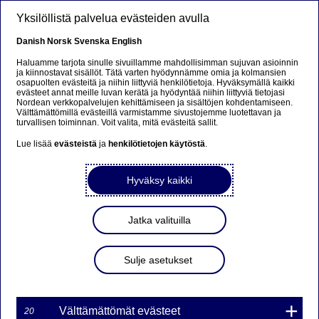
Hyppää pääsisältöön
Yksilöllistä palvelua evästeiden avulla
FI
Danish
Norsk
Svenska
English
Haluamme tarjota sinulle sivuillamme mahdollisimman sujuvan asioinnin
ja kiinnostavat sisällöt. Tätä varten hyödynnämme omia ja kolmansien
osapuolten evästeitä ja niihin liittyviä henkilötietoja. Hyväksymällä kaikki
Digitaalinen pankkitoiminta
evästeet annat meille luvan kerätä ja hyödyntää niihin liittyviä tietojasi
Nordean verkkopalvelujen kehittämiseen ja sisältöjen kohdentamiseen.
Välttämättömillä evästeillä varmistamme sivustojemme luotettavan ja
Yksilöllistä asiointia: Nordean
turvallisen toiminnan. Voit valita, mitä evästeitä sallit.
visio räätälöidyistä
Lue lisää
evästeistä
ja
henkilötietojen käytöstä
.
pankkipalveluista
Hyväksy kaikki
14-03-2025
Jatka valituilla
Nordea ottaa seuraavat askeleet
asiointikokemuksen uudistamisessa personoinnin
Sulje asetukset
avulla. Nykyään 97 prosenttia kaikista
asiakaskohtaamisista on digitaalisia, minkä
vuoksi Nordea haluaa luoda aidosti saumattomia
ja yksilöllisiä digipalveluja. ”Meistä tulee pankki,
Välttämättömät evästeet
20