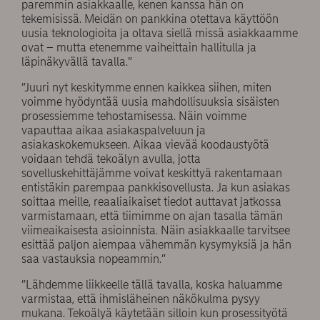
paremmin asiakkaalle, kenen kanssa hän on
tekemisissä. Meidän on pankkina otettava käyttöön
uusia teknologioita ja oltava siellä missä asiakkaamme
ovat – mutta etenemme vaiheittain hallitulla ja
läpinäkyvällä tavalla.”
”Juuri nyt keskitymme ennen kaikkea siihen, miten
voimme hyödyntää uusia mahdollisuuksia sisäisten
prosessiemme tehostamisessa. Näin voimme
vapauttaa aikaa asiakaspalveluun ja
asiakaskokemukseen. Aikaa vievää koodaustyötä
voidaan tehdä tekoälyn avulla, jotta
sovelluskehittäjämme voivat keskittyä rakentamaan
entistäkin parempaa pankkisovellusta. Ja kun asiakas
soittaa meille, reaaliaikaiset tiedot auttavat jatkossa
varmistamaan, että tiimimme on ajan tasalla tämän
viimeaikaisesta asioinnista. Näin asiakkaalle tarvitsee
esittää paljon aiempaa vähemmän kysymyksiä ja hän
saa vastauksia nopeammin.”
”Lähdemme liikkeelle tällä tavalla, koska haluamme
varmistaa, että ihmisläheinen näkökulma pysyy
mukana. Tekoälyä käytetään silloin kun prosessityötä