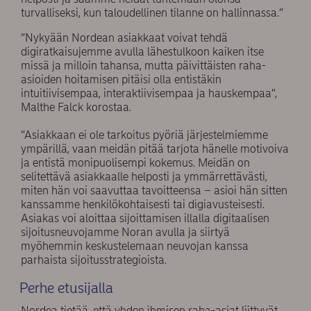
turvalliseksi, kun taloudellinen tilanne on hallinnassa.”
”Nykyään Nordean asiakkaat voivat tehdä
digiratkaisujemme avulla lähestulkoon kaiken itse
missä ja milloin tahansa, mutta päivittäisten raha-
asioiden hoitamisen pitäisi olla entistäkin
intuitiivisempaa, interaktiivisempaa ja hauskempaa”,
Malthe Falck korostaa.
”Asiakkaan ei ole tarkoitus pyöriä järjestelmiemme
ympärillä, vaan meidän pitää tarjota hänelle motivoiva
ja entistä monipuolisempi kokemus. Meidän on
selitettävä asiakkaalle helposti ja ymmärrettävästi,
miten hän voi saavuttaa tavoitteensa – asioi hän sitten
kanssamme henkilökohtaisesti tai digiavusteisesti.
Asiakas voi aloittaa sijoittamisen illalla digitaalisen
sijoitusneuvojamme Noran avulla ja siirtyä
myöhemmin keskustelemaan neuvojan kanssa
parhaista sijoitusstrategioista.
Perhe etusijalla
Nordea tietää, että yhden ihmisen raha-asiat liittyvät