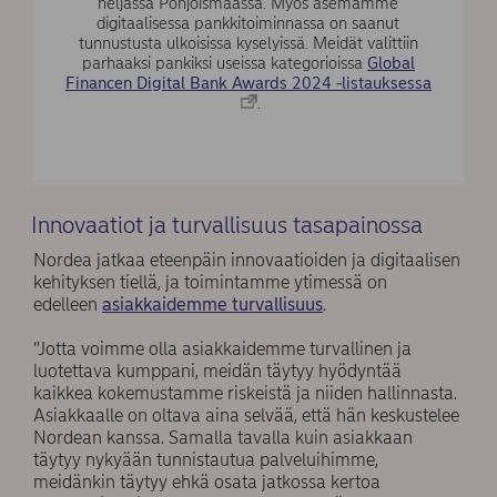
neljässä Pohjoismaassa. Myös asemamme
digitaalisessa pankkitoiminnassa on saanut
tunnustusta ulkoisissa kyselyissä. Meidät valittiin
parhaaksi pankiksi useissa kategorioissa
Global
Financen Digital Bank Awards 2024 -listauksessa
.
Innovaatiot ja turvallisuus tasapainossa
Nordea jatkaa eteenpäin innovaatioiden ja digitaalisen
kehityksen tiellä, ja toimintamme ytimessä on
edelleen
asiakkaidemme turvallisuus
.
”Jotta voimme olla asiakkaidemme turvallinen ja
luotettava kumppani, meidän täytyy hyödyntää
kaikkea kokemustamme riskeistä ja niiden hallinnasta.
Asiakkaalle on oltava aina selvää, että hän keskustelee
Nordean kanssa. Samalla tavalla kuin asiakkaan
täytyy nykyään tunnistautua palveluihimme,
meidänkin täytyy ehkä osata jatkossa kertoa