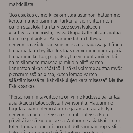
mahdollista.
”Jos asiakas esimerkiksi omistaa asunnon, haluamme
kertoa mahdollisimman tarkan arvion siitä, miten
paljon säästöjä hän tarvitsee selviytyäkseen
yllättävistä menoista, jos vaikkapa katto alkaa vuotaa
tai tulee putkirikko. Annamme tähän liittyvää
neuvontaa asiakkaan suosimassa kanavassa ja hänen
haluamallaan tyylillä. Jos taas neuvomme nuortaparia,
haluamme kertoa, paljonko yhteen muuttaminen tai
naimisiinmeno maksaa ja milloin niitä varten
kannattaa alkaa säästää. Lisäksi voimme auttaa myös
pienemmissä asioissa, kuten lomaa varten
säästämisessä tai kahvilakulujen karsimisessa”, Malthe
Falck sanoo.
”Personoinnin tavoitteena on viime kädessä parantaa
asiakkaiden taloudellista hyvinvointia. Haluamme
tarjota asiantuntemustamme ja antaa räätälöityä
neuvontaa niin tärkeissä elämäntilanteissa kuin
päivittäisessä kulutuksessa. Autamme asiakkaitamme
toteuttamaan unelmiaan mahdollisimman nopeasti ja
helposti ja saamme heidät tuntemaan olonsa