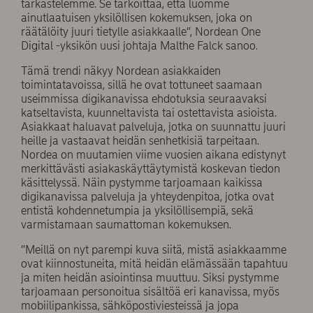
tarkastelemme. Se tarkoittaa, että luomme
ainutlaatuisen yksilöllisen kokemuksen, joka on
räätälöity juuri tietylle asiakkaalle”, Nordean One
Digital -yksikön uusi johtaja Malthe Falck sanoo.
Tämä trendi näkyy Nordean asiakkaiden
toimintatavoissa, sillä he ovat tottuneet saamaan
useimmissa digikanavissa ehdotuksia seuraavaksi
katseltavista, kuunneltavista tai ostettavista asioista.
Asiakkaat haluavat palveluja, jotka on suunnattu juuri
heille ja vastaavat heidän senhetkisiä tarpeitaan.
Nordea on muutamien viime vuosien aikana edistynyt
merkittävästi asiakaskäyttäytymistä koskevan tiedon
käsittelyssä. Näin pystymme tarjoamaan kaikissa
digikanavissa palveluja ja yhteydenpitoa, jotka ovat
entistä kohdennetumpia ja yksilöllisempiä, sekä
varmistamaan saumattoman kokemuksen.
”Meillä on nyt parempi kuva siitä, mistä asiakkaamme
ovat kiinnostuneita, mitä heidän elämässään tapahtuu
ja miten heidän asiointinsa muuttuu. Siksi pystymme
tarjoamaan personoitua sisältöä eri kanavissa, myös
mobiilipankissa, sähköpostiviesteissä ja jopa