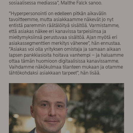
sosiaalisessa mediassa”, Malthe Falck sanoo.
”Hyperpersonointi on edelleen pitkän aikavälin
tavoitteemme, mutta asiakkaamme näkevät jo nyt
entistä paremmin räätälöityä sisältöä. Varmistamme,
että asiakas näkee eri kanavissa tarpeisiinsa ja
mieltymyksiinsä perustuvaa sisältöä. Ajan myötä eri
asiakassegmenttien merkitys vähenee”, hän ennustaa.
”Asiakas voi olla yrityksen omistaja ja samaan aikaan
lapsen pankkiasioita hoitava vanhempi – ja haluamme
ottaa tämän huomioon digitaalisissa kanavissamme.
Vaihdamme näkökulmaa tilanteen mukaan ja otamme
lähtökohdaksi asiakkaan tarpeet”, hän lisää.