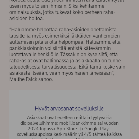
usein myös toisiin ihmisiin. Siksi kehitämme
ominaisuuksia, jotka tukevat koko perheen raha-
asioiden hoitoa.
”Haluamme helpottaa raha-asioiden opettamista
lapsille, ja myös esimerkiksi iäkkäiden vanhempien
auttamisen pitäisi olla helpompaa. Haluamme, että
pankkiasioinnin voi siirtää entistä kätevämmin
luotettavalle henkilölle. Tässäkin on kyse siitä, että
raha-asiat ovat hallinnassa ja asiakkaalla on tunne
taloudellisesta turvallisuudesta. Eikä tämä koske vain
asiakasta itseään, vaan myös hänen läheisiään”,
Malthe Falck sanoo.
Hyvät arvosanat sovelluksille
Asiakkaat ovat edelleen erittäin tyytyväisiä
digipalveluihimme: mobiilipankkimme sai vuoden
2024 lopussa App Store- ja Google Play -
sovelluskaupoissa keskimäärin yli 4/5 tähteä kaikissa