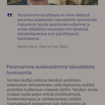
Personoinnin tavoitteena on viime kädessä
parantaa asiakkaiden taloudellista hyvinvointia.
Haluamme tarjota asiantuntemustamme ja
antaa räätälöityä neuvontaa niin tärkeissä
elämäntilanteissa kuin päivittäisessä
kulutuksessa.
Malthe Falck, Head of One Digital
Parannamme asiakkaidemme taloudellista
hyvinvointia
Nordea käyttää jatkossa tekoälyä yksilöllisen
kokemuksen tehostamiseen, jotta digitaalista sisältöä
pystytään tuottamaan nopeaan tahtiin. Tekoälyn avulla
voidaan luoda paljon entistä yksilöllisempää,
kohdennetumpaa ja vaihtelevampaa sisältöä
huomattavasti nopeammin kuin ihmisvoimin on