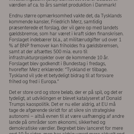
værdien af ca. to års samlet produktion i Danmark!
Endnu større opmærksomhed vakte det, da Tysklands
kommende kansler, Friedrich Merz, samtidig
præsenterede et forslag, der vil gøre op med landets
gældsbremse, som har været i kraft siden finanskrisen.
Forslaget indebærer bl.a., at militærudgifter ud over 1
% af BNP fremover kan friholdes fra gældsbremsen,
samt at der afsættes 500 mia. euro til
infrastrukturprojekter over de kommende 10 år.
Forslaget blev godkendt i Bundestag i fredags,
hvorefter Merz erklærede: “Tyskland er tilbage.
Tyskland vil yde et betydeligt bidrag til at forsvare
frihed og fred i Europa.”
Det er store ord og store beløb, der er på spil, og det er
tydeligt, at udviklingen er blevet katalyseret af Donald
Trumps kaospolitik. Det er nu eller aldrig, at EU må
tage de afgørende skridt for at sikre sin strategiske
autonomi – altså evnen til at være uafhængig af andre
lande på områder som økonomi, sikkerhed og
demokratiske værdier. Begrebet blev lanceret for mere