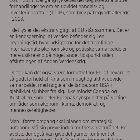
2017-2021. Dengang lykkedes det dog ikke at afslutte
forhandlingerne om en udvidet handels- og
investeringsaftale (TTIP), som blev påbegyndt allerede
i 2013.
I det lys er det ekstra vigtigt, at EU står sammen. Det er
en kendsgerning, at verden befinder sig i en
brydningstid, hvor udsigterne for det fremtidige
internationale økonomiske og politiske samarbejde er
mere usikre end på noget andet tidspunkt siden
afslutningen af Anden Verdenskrig.
Derfor kan det også være fornuftigt for EU at bevare et
så godt forhold til Kina som muligt og aktivt udvide
samarbejdet med nogle af de lande, som USA i
øjeblikket skubber fra sig. Ikke mindst Canada og
Australien, som deler Europas synspunkter på vigtige
områder som økonomi, klima, demokrati og
menneskerettigheder.
Men i første omgang skal planen om strategisk
autonomi stå sin prøve inden for forsvarsområdet. En
øvelse, der også kan give det gamle kontinent et