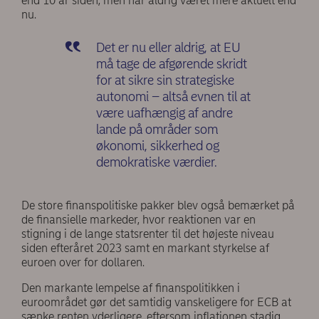
end 10 år siden, men har aldrig været mere aktuelt end
nu.
Det er nu eller aldrig, at EU
må tage de afgørende skridt
for at sikre sin strategiske
autonomi – altså evnen til at
være uafhængig af andre
lande på områder som
økonomi, sikkerhed og
demokratiske værdier.
De store finanspolitiske pakker blev også bemærket på
de finansielle markeder, hvor reaktionen var en
stigning i de lange statsrenter til det højeste niveau
siden efteråret 2023 samt en markant styrkelse af
euroen over for dollaren.
Den markante lempelse af finanspolitikken i
euroområdet gør det samtidig vanskeligere for ECB at
sænke renten yderligere, eftersom inflationen stadig