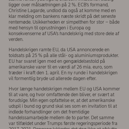
ligger over målsætningen på 2 %. ECB’s formand,
Christine Lagarde, undlod da også at komme med en
klar melding om bankens næste skridt på det seneste
rentemøde. Usikkerheden er simpelthen for stor – både
med hensyn til oprustningen i Europa og
konsekvenserne af USA’s handelskrig med store dele af
verden.
Handelskrigen ramte EU, da USA annoncerede en
toldsats på 25 % på alle stål- og aluminiumsprodukter.
EU har svaret igen med en gengældelsestold på
amerikanske varer til en værdi af 26 mia. euro, som
træder i kraft den 1. april. En ny runde i handelskrigen
vil formentlig bryde ud allerede dagen efter.
Hvor længe handelskrigen mellem EU og USA kommer
til at vare, og hvor omfattende den bliver, er svært at
forudsige. Min egen opfattelse er, at det amerikanske
udspil i bund og grund skal ses som en invitation til at
indlede forhandlinger om det fremtidige
handelssamarbejde mellem de to parter. Det samme
var tilfældet under Trumps første regeringsperiode fra