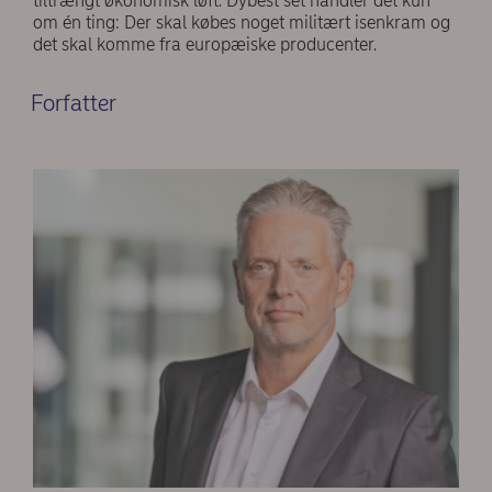
tiltrængt økonomisk løft. Dybest set handler det kun
om én ting: Der skal købes noget militært isenkram og
det skal komme fra europæiske producenter.
Forfatter