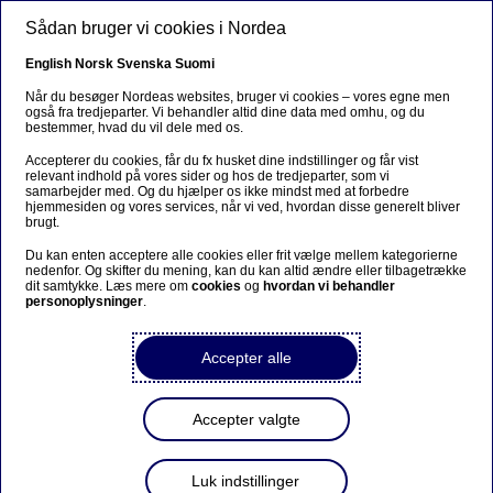
Gå til hovedindhold
Sådan bruger vi cookies i Nordea
DA
English
Norsk
Svenska
Suomi
Når du besøger Nordeas websites, bruger vi cookies – vores egne men
også fra tredjeparter. Vi behandler altid dine data med omhu, og du
bestemmer, hvad du vil dele med os.
Anteeksi...
Accepterer du cookies, får du fx husket dine indstillinger og får vist
relevant indhold på vores sider og hos de tredjeparter, som vi
Sivua ei ole saatavilla suomeksi
samarbejder med. Og du hjælper os ikke mindst med at forbedre
hjemmesiden og vores services, når vi ved, hvordan disse generelt bliver
brugt.
Pysy sivulla
|
Siirry aiheeseen liittyvälle
Du kan enten acceptere alle cookies eller frit vælge mellem kategorierne
suomenkieliselle sivulle
nedenfor. Og skifter du mening, kan du kan altid ændre eller tilbagetrække
dit samtykke. Læs mere om
cookies
og
hvordan vi behandler
personoplysninger
.
Accepter alle
Økonomi
Accepter valgte
Cheføkonomens hjørne:
Europas store plan
Luk indstillinger