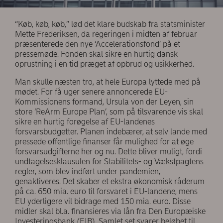
“Køb, køb, køb,” lød det klare budskab fra statsminister
Mette Frederiksen, da regeringen i midten af februar
præsenterede den nye ‘Accelerationsfond’ på et
pressemøde. Fonden skal sikre en hurtig dansk
oprustning i en tid præget af opbrud og usikkerhed.
Man skulle næsten tro, at hele Europa lyttede med på
mødet. For få uger senere annoncerede EU-
Kommissionens formand, Ursula von der Leyen, sin
store ‘ReArm Europe Plan’, som på tilsvarende vis skal
sikre en hurtig forøgelse af EU-landenes
forsvarsbudgetter. Planen indebærer, at selv lande med
pressede offentlige finanser får mulighed for at øge
forsvarsudgifterne her og nu. Dette bliver muligt, fordi
undtagelsesklausulen for Stabilitets- og Vækstpagtens
regler, som blev indført under pandemien,
genaktiveres. Det skaber et ekstra økonomisk råderum
på ca. 650 mia. euro til forsvaret i EU-landene, mens
EU yderligere vil bidrage med 150 mia. euro. Disse
midler skal bl.a. finansieres via lån fra Den Europæiske
Investeringsbank (EIB). Samlet set svarer beløbet til