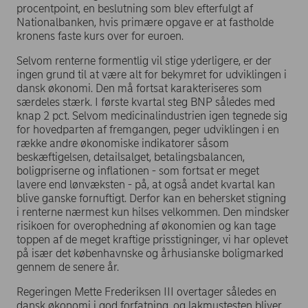
procentpoint, en beslutning som blev efterfulgt af
Nationalbanken, hvis primære opgave er at fastholde
kronens faste kurs over for euroen.
Selvom renterne formentlig vil stige yderligere, er der
ingen grund til at være alt for bekymret for udviklingen i
dansk økonomi. Den må fortsat karakteriseres som
særdeles stærk. I første kvartal steg BNP således med
knap 2 pct. Selvom medicinalindustrien igen tegnede sig
for hovedparten af fremgangen, peger udviklingen i en
række andre økonomiske indikatorer såsom
beskæftigelsen, detailsalget, betalingsbalancen,
boligpriserne og inflationen - som fortsat er meget
lavere end lønvæksten - på, at også andet kvartal kan
blive ganske fornuftigt. Derfor kan en behersket stigning
i renterne nærmest kun hilses velkommen. Den mindsker
risikoen for overophedning af økonomien og kan tage
toppen af de meget kraftige prisstigninger, vi har oplevet
på især det københavnske og århusianske boligmarked
gennem de senere år.
Regeringen Mette Frederiksen III overtager således en
dansk økonomi i god forfatning, og lakmustesten bliver,