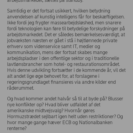
arbejdsmarkedet, sættes på standby.
Samtidig er det fortsat usikkert, hvilken betydning
anvendelsen af kunstig intelligens får for beskæftigelsen.
Ikke fordi jeg frygter massearbejdsløshed, men snarere
fordi teknologien kan føre til betydelige forskydninger på
arbejdsmarkedet. Det er således bemærkelsesværdigt, at
jobvæksten næsten er gået i stå i højtlønnede private
erhverv som videnservice samt IT, medier og
kommunikation, mens der fortsat skabes mange
arbejdspladser i den offentlige sektor og i traditionelle
lavtlønsbrancher som hotel- og restaurationsområdet.
Hvis denne udvikling fortsætter i de kommende år, vil det
alt andet lige øge behovet for, at forslagene i
regeringsgrundlaget finansieres via andre kilder end
råderummet.
Og hvad kommer andet halvår så til at byde på? Blusser
nye konflikter op? Hvad bliver udfaldet af det
amerikanske midtvejsvalg? Hvornår gøres
Hormuzstrædet sejlbart igen helt uden restriktioner? Og
hvor mange gange hæver ECB og Nationalbanken
renterne?