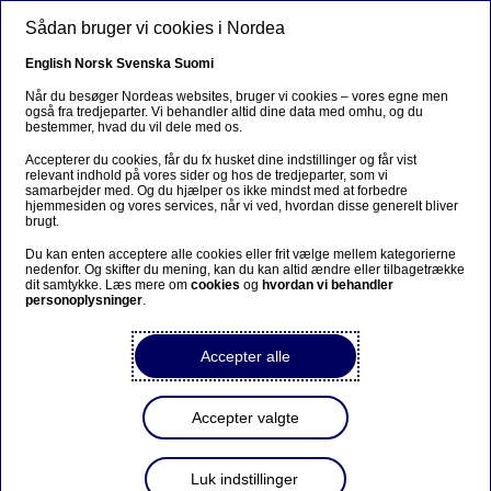
Gå til hovedindhold
Sådan bruger vi cookies i Nordea
DA
English
Norsk
Svenska
Suomi
Når du besøger Nordeas websites, bruger vi cookies – vores egne men
også fra tredjeparter. Vi behandler altid dine data med omhu, og du
bestemmer, hvad du vil dele med os.
Cheføkonomens hjørne
Accepterer du cookies, får du fx husket dine indstillinger og får vist
relevant indhold på vores sider og hos de tredjeparter, som vi
Trods turbulente tider: Dansk
samarbejder med. Og du hjælper os ikke mindst med at forbedre
hjemmesiden og vores services, når vi ved, hvordan disse generelt bliver
økonomi står stærkt
brugt.
Du kan enten acceptere alle cookies eller frit vælge mellem kategorierne
nedenfor. Og skifter du mening, kan du kan altid ændre eller tilbagetrække
18-06-2026
2 min læsetid
dit samtykke. Læs mere om
cookies
og
hvordan vi behandler
personoplysninger
.
Usikkerheden og uforudsigeligheden er stor, men
dansk økonomi bevæger sig ind i anden halvdel
Accepter alle
af året med et særdeles stærkt udgangspunkt.
Accepter valgte
Luk indstillinger