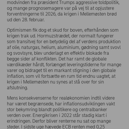
modvinden fra præsident Trumps aggressive toldpolitik,
og mange prognosemagere var på vej til at opjustere
forventningerne til 2026, da krigen i Mellemøsten brød
ud den 28. februar.
Optimismen fik dog et skud for boven, efterhånden som
krigen trak ud. Hormuzstrædet, der normalt fungerer
som transitvej for en betydelig del af verdens produktion
af olie, naturgas, helium, aluminium, gødning samt svovl
og svovlsyre, blev underlagt en effektiv blokade fra
begge sider af konflikten. Det har ramt de globale
værdikæder hårdt, forlænget leveringstiderne for mange
varer og bidraget til en markant stigning i den globale
inflation, som vil fortsætte en rum tid endnu uagtet, at
krigen i Mellemøsten nu synes at stå over for sin
afslutning.
Mens konsekvenserne for realøkonomien indtil videre
har været begrænsede, har inflationsudviklingen vakt
stor bekymring blandt politikere og centralbanker
verden over. Energikrisen i 2022 står stadig klart i
erindringen. Derfor bliver renterne nu sat op mange
steder. I sidste uge hævede ECB renten med 0,25