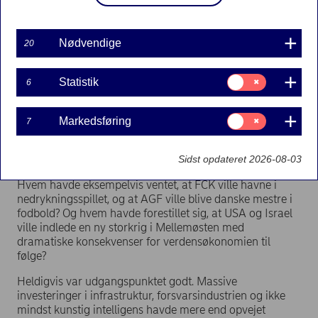
Nødvendige
20
Samtykke
Statistik
6
til:
Statistik
Samtykke
Markedsføring
7
til:
Markedsføring
Sommerferien nærmer sig, og vi kan se tilbage på et på
Sidst opdateret 2026-08-03
mange måder uforudsigeligt første halvår af 2026.
Hvem havde eksempelvis ventet, at FCK ville havne i
nedrykningsspillet, og at AGF ville blive danske mestre i
fodbold? Og hvem havde forestillet sig, at USA og Israel
ville indlede en ny storkrig i Mellemøsten med
dramatiske konsekvenser for verdensøkonomien til
følge?
Heldigvis var udgangspunktet godt. Massive
investeringer i infrastruktur, forsvarsindustrien og ikke
mindst kunstig intelligens havde mere end opvejet