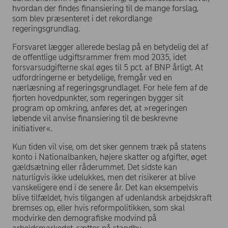
hvordan der findes finansiering til de mange forslag,
som blev præsenteret i det rekordlange
regeringsgrundlag.
Forsvaret lægger allerede beslag på en betydelig del af
de offentlige udgiftsrammer frem mod 2035, idet
forsvarsudgifterne skal øges til 5 pct. af BNP årligt. At
udfordringerne er betydelige, fremgår ved en
nærlæsning af regeringsgrundlaget. For hele fem af de
fjorten hovedpunkter, som regeringen bygger sit
program op omkring, anføres det, at »regeringen
løbende vil anvise finansiering til de beskrevne
initiativer«.
Kun tiden vil vise, om det sker gennem træk på statens
konto i Nationalbanken, højere skatter og afgifter, øget
gældsætning eller råderummet. Det sidste kan
naturligvis ikke udelukkes, men det risikerer at blive
vanskeligere end i de senere år. Det kan eksempelvis
blive tilfældet, hvis tilgangen af udenlandsk arbejdskraft
bremses op, eller hvis reformpolitikken, som skal
modvirke den demografiske modvind på