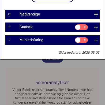
Nødvendige
20
Samtykke
Statistik
6
til:
Statistik
Samtykke
Markedsføring
7
til:
Markedsføring
Sidst opdateret 2026-08-03
Kontakt
Senioranalytiker
Victor Fabricius er senioranalytiker i Nordea, hvor han
analyserer danske, nordiske og globale aktier. Han
fastlægger investeringssynet for bankens nordiske
kunder på enkeltaktieniveau og står for udvælgelsen