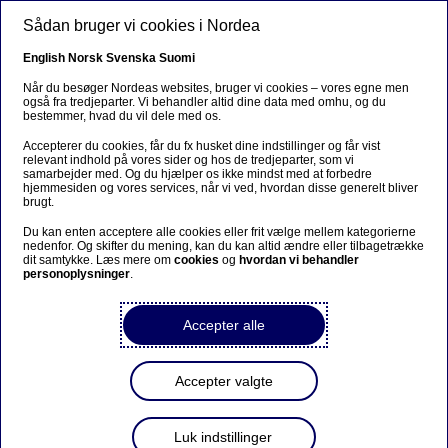
Gå til hovedindhold
Sådan bruger vi cookies i Nordea
DA
English
Norsk
Svenska
Suomi
Når du besøger Nordeas websites, bruger vi cookies – vores egne men
også fra tredjeparter. Vi behandler altid dine data med omhu, og du
bestemmer, hvad du vil dele med os.
Sorry...
Accepterer du cookies, får du fx husket dine indstillinger og får vist
relevant indhold på vores sider og hos de tredjeparter, som vi
This page does not exist in your language. You will
samarbejder med. Og du hjælper os ikke mindst med at forbedre
be taken to a related page.
hjemmesiden og vores services, når vi ved, hvordan disse generelt bliver
brugt.
Stay on this page
|
Continue
Du kan enten acceptere alle cookies eller frit vælge mellem kategorierne
nedenfor. Og skifter du mening, kan du kan altid ændre eller tilbagetrække
dit samtykke. Læs mere om
cookies
og
hvordan vi behandler
personoplysninger
.
Victor Fabricius
Accepter alle
Hjem
Nyheder & indblik
Presse
Nordeas eksperter
Victor
Accepter valgte
Fabricius
Luk indstillinger