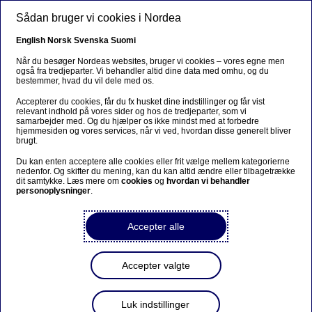
Gå til hovedindhold
Sådan bruger vi cookies i Nordea
DA
English
Norsk
Svenska
Suomi
Når du besøger Nordeas websites, bruger vi cookies – vores egne men
også fra tredjeparter. Vi behandler altid dine data med omhu, og du
bestemmer, hvad du vil dele med os.
Ursäkta...
Accepterer du cookies, får du fx husket dine indstillinger og får vist
relevant indhold på vores sider og hos de tredjeparter, som vi
Den här sidan finns tyvärr inte på svenska.
samarbejder med. Og du hjælper os ikke mindst med at forbedre
hjemmesiden og vores services, når vi ved, hvordan disse generelt bliver
brugt.
Stanna kvar på sidan
|
Gå till en relaterad sida på
Du kan enten acceptere alle cookies eller frit vælge mellem kategorierne
svenska
nedenfor. Og skifter du mening, kan du kan altid ændre eller tilbagetrække
dit samtykke. Læs mere om
cookies
og
hvordan vi behandler
personoplysninger
.
Accepter alle
Accepter valgte
Luk indstillinger