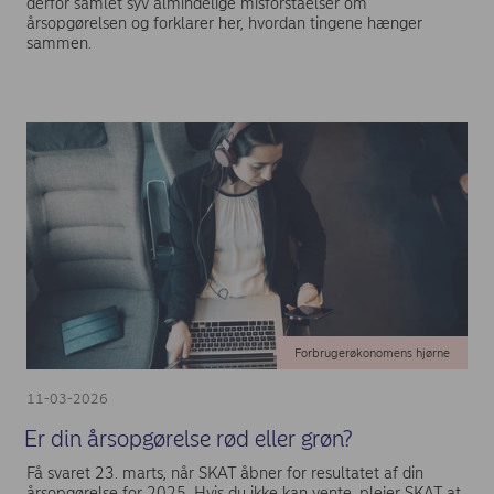
derfor samlet syv almindelige misforståelser om
årsopgørelsen og forklarer her, hvordan tingene hænger
sammen.
Forbrugerøkonomens hjørne
11-03-2026
Er din årsopgørelse rød eller grøn?
Få svaret 23. marts, når SKAT åbner for resultatet af din
årsopgørelse for 2025. Hvis du ikke kan vente, plejer SKAT at