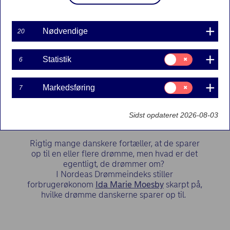
Nødvendige
20
NORDEAS DRØMMEINDEKS
Samtykke
Statistik
6
til:
Hvilke drømme sparer
Statistik
danskerne op til?
Samtykke
Markedsføring
7
til:
Markedsføring
Sidst opdateret 2026-08-03
Rigtig mange danskere fortæller, at de sparer
op til en eller flere drømme, men hvad er det
egentligt, de drømmer om?
I Nordeas Drømmeindeks stiller
forbrugerøkonom
Ida Marie Moesby
skarpt på,
hvilke drømme danskerne sparer op til.