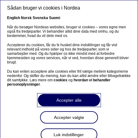
Gå til hovedindhold
Sådan bruger vi cookies i Nordea
DA
English
Norsk
Svenska
Suomi
Når du besøger Nordeas websites, bruger vi cookies – vores egne men
også fra tredjeparter. Vi behandler altid dine data med omhu, og du
bestemmer, hvad du vil dele med os.
Ursäkta...
Accepterer du cookies, får du fx husket dine indstillinger og får vist
relevant indhold på vores sider og hos de tredjeparter, som vi
Den här sidan finns tyvärr inte på svenska.
samarbejder med. Og du hjælper os ikke mindst med at forbedre
hjemmesiden og vores services, når vi ved, hvordan disse generelt bliver
brugt.
Stanna kvar på sidan
|
Gå till en relaterad sida på
Du kan enten acceptere alle cookies eller frit vælge mellem kategorierne
svenska
nedenfor. Og skifter du mening, kan du kan altid ændre eller tilbagetrække
dit samtykke. Læs mere om
cookies
og
hvordan vi behandler
personoplysninger
.
Accepter alle
Kvartalsrapport 1. kvartal
2014
Accepter valgte
Luk indstillinger
Selskabsmeddelelse | 29-04-2014 07:00