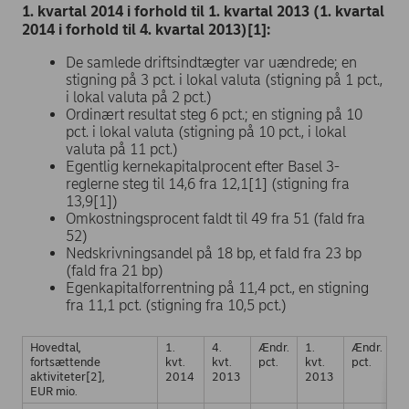
1. kvartal 2014 i forhold til 1. kvartal 2013 (1. kvartal
2014 i forhold til 4. kvartal 2013)[1]:
De samlede driftsindtægter var uændrede; en
stigning på 3 pct. i lokal valuta (stigning på 1 pct.,
i lokal valuta på 2 pct.)
Ordinært resultat steg 6 pct.; en stigning på 10
pct. i lokal valuta (stigning på 10 pct., i lokal
valuta på 11 pct.)
Egentlig kernekapitalprocent efter Basel 3-
reglerne steg til 14,6 fra 12,1[1] (stigning fra
13,9[1])
Omkostningsprocent faldt til 49 fra 51 (fald fra
52)
Nedskrivningsandel på 18 bp, et fald fra 23 bp
(fald fra 21 bp)
Egenkapitalforrentning på 11,4 pct., en stigning
fra 11,1 pct. (stigning fra 10,5 pct.)
Hovedtal,
1.
4.
Ændr.
1.
Ændr.
Æ
fortsættende
kvt.
kvt.
pct.
kvt.
pct.
pc
aktiviteter
[2]
,
2014
2013
2013
1.
EUR mio.
kv