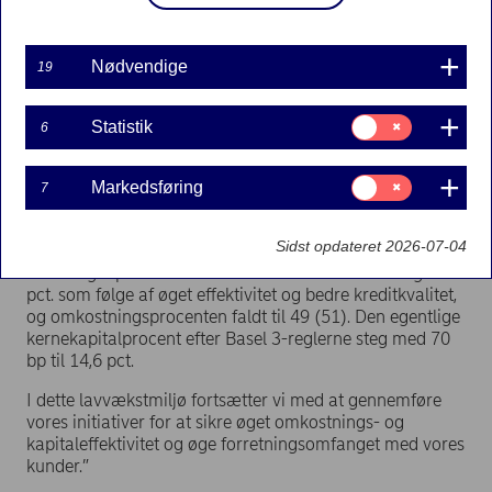
Koncernchef Christian Clausens kommentar til
Nødvendige
19
resultatet:
”Vi har i begyndelsen af 2014 set en øget aktivitet inden
for rådgivning af erhvervskunder om finansielle
Samtykke
Statistik
6
til:
løsninger og kapitalmarkedstransaktioner, og på
Statistik
opsparingsområdet er aktivitetsniveauet fortsat højt. Det
har ført til en stigning i vores gebyr- og
Samtykke
Markedsføring
7
til:
provisionsindtægter på 13 pct. Da vi fortsat oplever lav
Markedsføring
låneefterspørgsel og lave renter, var de samlede
Sidst opdateret 2026-07-04
indtægter stort set uændrede i forhold til 1. kvartal 2013,
men steg 3 pct. i lokal valuta. Ordinært resultat steg 6
pct. som følge af øget effektivitet og bedre kreditkvalitet,
og omkostningsprocenten faldt til 49 (51). Den egentlige
kernekapitalprocent efter Basel 3-reglerne steg med 70
bp til 14,6 pct.
I dette lavvækstmiljø fortsætter vi med at gennemføre
vores initiativer for at sikre øget omkostnings- og
kapitaleffektivitet og øge forretningsomfanget med vores
kunder.”