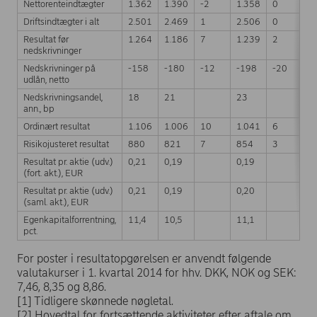
Nettorenteindtægter
1.362
1.390
-2
1.358
0
-
Driftsindtægter i alt
2.501
2.469
1
2.506
0
2
Resultat før
1.264
1.186
7
1.239
2
8
nedskrivninger
Nedskrivninger på
-158
-180
-12
-198
-20
-
udlån, netto
Nedskrivningsandel,
18
21
23
ann., bp
Ordinært resultat
1.106
1.006
10
1.041
6
1
Risikojusteret resultat
880
821
7
854
3
7
Resultat pr. aktie (udv.)
0,21
0,19
0,19
(fort. akt.), EUR
Resultat pr. aktie (udv.)
0,21
0,19
0,20
(saml. akt.), EUR
Egenkapitalforrentning,
11,4
10,5
11,1
pct.
For poster i resultatopgørelsen er anvendt følgende
valutakurser i 1. kvartal 2014 for hhv. DKK, NOK og SEK:
7,46, 8,35 og 8,86.
[1] Tidligere skønnede nøgletal.
[2] Hovedtal for fortsættende aktiviteter efter aftale om