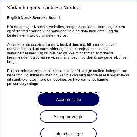
Gå til hovedindhold
Sådan bruger vi cookies i Nordea
DA
English
Norsk
Svenska
Suomi
Når du besøger Nordeas websites, bruger vi cookies – vores egne men
også fra tredjeparter. Vi behandler altid dine data med omhu, og du
bestemmer, hvad du vil dele med os.
Sorry...
Accepterer du cookies, får du fx husket dine indstillinger og får vist
relevant indhold på vores sider og hos de tredjeparter, som vi
This page does not exist in your language. You will
samarbejder med. Og du hjælper os ikke mindst med at forbedre
be taken to a related page.
hjemmesiden og vores services, når vi ved, hvordan disse generelt bliver
brugt.
Stay on this page
|
Continue
Du kan enten acceptere alle cookies eller frit vælge mellem kategorierne
nedenfor. Og skifter du mening, kan du kan altid ændre eller tilbagetrække
dit samtykke. Læs mere om
cookies
og
hvordan vi behandler
personoplysninger
.
Accepter alle
Eva-Lotta Rosenqvist
forlader Nordea
Accepter valgte
Pressemeddelelse | 28-01-2016 08:30
Luk indstillinger