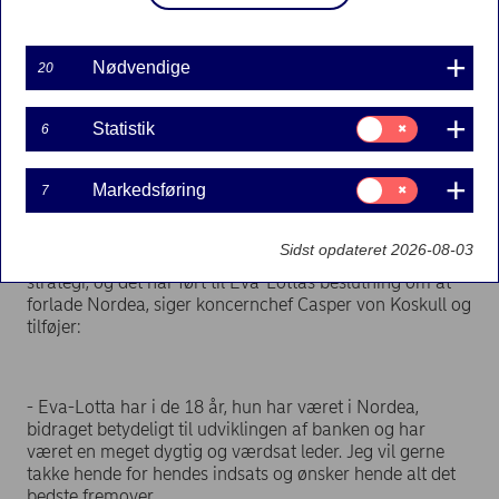
Group Compliance Officer Eva-Lotta Rosenqvist har
besluttet at forlade Nordea.
Nødvendige
20
Samtykke
Statistik
6
til:
- Arbejdet med at forbedre vores compliance-setup i
Statistik
Nordea har højeste prioritet, og Eva-Lotta Rosenqvist
Samtykke
Markedsføring
har i de seneste måneder i sin rolle som Group
7
til:
Compliance Officer lagt fundamentet for de nødvendige
Markedsføring
forbedringer på området. Vi har imidlertid forskellige
Sidst opdateret 2026-08-03
opfattelser af de næste skridt i vores compliance-
strategi, og det har ført til Eva-Lottas beslutning om at
forlade Nordea, siger koncernchef Casper von Koskull og
tilføjer:
- Eva-Lotta har i de 18 år, hun har været i Nordea,
bidraget betydeligt til udviklingen af banken og har
været en meget dygtig og værdsat leder. Jeg vil gerne
takke hende for hendes indsats og ønsker hende alt det
bedste fremover.