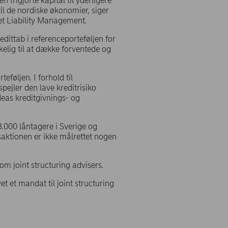
frigjorte kapital til yderligere
il de nordiske økonomier, siger
et Liability Management.
edittab i referenceporteføljen for
kkelig til at dække forventede og
eføljen. I forhold til
pejler den lave kreditrisiko
deas kreditgivnings- og
3.000 låntagere i Sverige og
saktionen er ikke målrettet nogen
m joint structuring advisers.
et et mandat til joint structuring