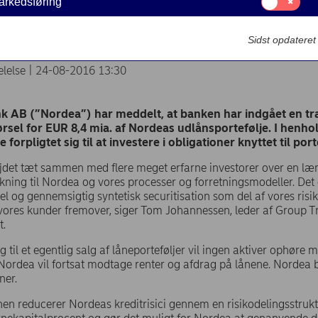
arkedsføring
til:
rvsudlån for EUR 8,4 mia.
Markedsføring
Sidst opdatere
lelse | 24-08-2016 13:30
 AB (”Nordea”) har meddelt, at banken har indgået en tran
ørsel for EUR 8,4 mia. af Nordeas udlånsportefølje. I henhol
 forpligtet sig til at investere i obligationer knyttet til po
ejdet tæt sammen med flere meget erfarne investorer over en læn
ning til Nordea og vores processer og forretningsmodeller. Det e
nkel og gennemsigtig syntetisk securitisation som del af vores ris
vores kunder fremover, siger Tom Johannessen, leder af Group Tr
nt.
 til et egentlig salg af låneporteføljer vil ingen aktiver ophøre 
Nordea vil fortsat modtage renter og afdrag på lånene. Nordea 
ner.
nen reducerer Nordeas kreditrisici gennem en risikodelingsstruk