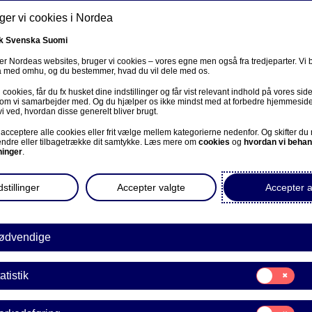
er vi cookies i Nordea
k
Svenska
Suomi
r Nordeas websites, bruger vi cookies – vores egne men også fra tredjeparter. Vi
ta med omhu, og du bestemmer, hvad du vil dele med os.
cookies, får du fx husket dine indstillinger og får vist relevant indhold på vores sid
Om os
Investorer
Nyheder & indblik
Karriere
 som vi samarbejder med. Og du hjælper os ikke mindst med at forbedre hjemmesid
vi ved, hvordan disse generelt bliver brugt.
acceptere alle cookies eller frit vælge mellem kategorierne nedenfor. Og skifter du
ændre eller tilbagetrække dit samtykke. Læs mere om
cookies
og
hvordan vi behan
ninger
.
stillinger
Accepter valgte
Accepter a
e på norsk
ødvendige
Samtykke
atistik
til:
a gennemfører securitisatio
Statistik
Samtykke