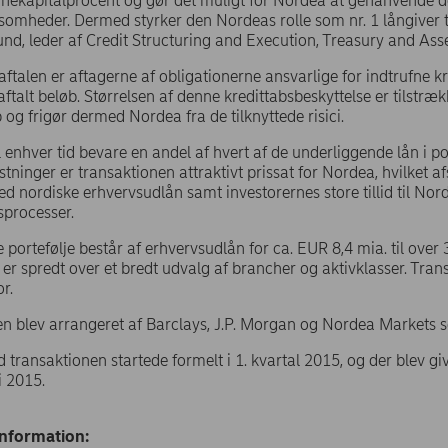
rnekapitalprocent og gør det muligt for Nordea at genanvende den 
rksomheder. Dermed styrker den Nordeas rolle som nr. 1 långiver t
nd, leder af Credit Structuring and Execution, Treasury and Ass
 aftalen er aftagerne af obligationerne ansvarlige for indtrufne kr
 aftalt beløb. Størrelsen af denne kredittabsbeskyttelse er tilstræ
 og frigør dermed Nordea fra de tilknyttede risici.
l enhver tid bevare en andel af hvert af de underliggende lån i port
ninger er transaktionen attraktivt prissat for Nordea, hvilket afs
d nordiske erhvervsudlån samt investorernes store tillid til Nor
sprocesser.
 portefølje består af erhvervsudlån for ca. EUR 8,4 mia. til over 
r spredt over et bredt udvalg af brancher og aktivklasser. Tran
r.
n blev arrangeret af Barclays, J.P. Morgan og Nordea Markets so
transaktionen startede formelt i 1. kvartal 2015, og der blev giv
li 2015.
information: