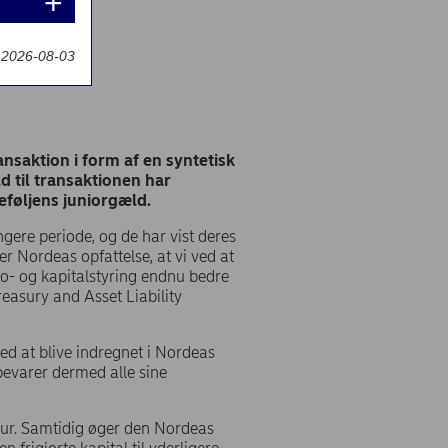
t 2026-08-03
saktion i form af en syntetisk
d til transaktionen har
rteføljens juniorgæld.
gere periode, og de har vist deres
r Nordeas opfattelse, at vi ved at
iko- og kapitalstyring endnu bedre
easury and Asset Liability
med at blive indregnet i Nordeas
bevarer dermed alle sine
tur. Samtidig øger den Nordeas