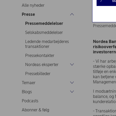
M
7
erhve
Alle nyheder
Presse
Pressemeddelelser
Pressemedde
Selskabsmeddelelser
Ledende medarbejderes
Nordea Bank
transaktioner
risikooverf
investorerne
Pressekontakter
- Vi har arb
Nordeas eksperter
stærke opbak
tilføje en e
Pressebilleder
kan betjene 
Manageme
Temaer
I modsætning
Blogs
balance, og 
Podcasts
kunderelatio
Abonner & følg
- Transaktio