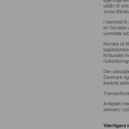
egentlige ke
udlån til vi
Jonas Bäcklu
I henhold til
et i forvejen
uventede tab
Nordea vil ti
kapitalomkost
forbundet me
risikostyring
Den udvalgte
Danmark og e
konkret sekto
Transaktione
Arbejdet med 
advisers i ju
Yderligere 