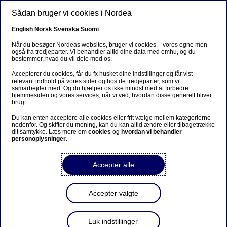
Gå til hovedindhold
Sådan bruger vi cookies i Nordea
DA
English
Norsk
Svenska
Suomi
Når du besøger Nordeas websites, bruger vi cookies – vores egne men
også fra tredjeparter. Vi behandler altid dine data med omhu, og du
bestemmer, hvad du vil dele med os.
Ursäkta...
Accepterer du cookies, får du fx husket dine indstillinger og får vist
relevant indhold på vores sider og hos de tredjeparter, som vi
Den här sidan finns tyvärr inte på svenska.
samarbejder med. Og du hjælper os ikke mindst med at forbedre
hjemmesiden og vores services, når vi ved, hvordan disse generelt bliver
brugt.
Stanna kvar på sidan
|
Gå till en relaterad sida på
Du kan enten acceptere alle cookies eller frit vælge mellem kategorierne
svenska
nedenfor. Og skifter du mening, kan du kan altid ændre eller tilbagetrække
dit samtykke. Læs mere om
cookies
og
hvordan vi behandler
personoplysninger
.
Accepter alle
Accepter valgte
Luk indstillinger