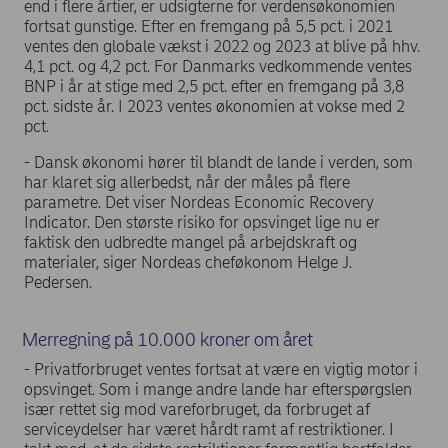
end i flere årtier, er udsigterne for verdensøkonomien
fortsat gunstige. Efter en fremgang på 5,5 pct. i 2021
ventes den globale vækst i 2022 og 2023 at blive på hhv.
4,1 pct. og 4,2 pct. For Danmarks vedkommende ventes
BNP i år at stige med 2,5 pct. efter en fremgang på 3,8
pct. sidste år. I 2023 ventes økonomien at vokse med 2
pct.
- Dansk økonomi hører til blandt de lande i verden, som
har klaret sig allerbedst, når der måles på flere
parametre. Det viser Nordeas Economic Recovery
Indicator. Den største risiko for opsvinget lige nu er
faktisk den udbredte mangel på arbejdskraft og
materialer, siger Nordeas cheføkonom Helge J.
Pedersen.
Merregning på 10.000 kroner om året
- Privatforbruget ventes fortsat at være en vigtig motor i
opsvinget. Som i mange andre lande har efterspørgslen
især rettet sig mod vareforbruget, da forbruget af
serviceydelser har været hårdt ramt af restriktioner. I