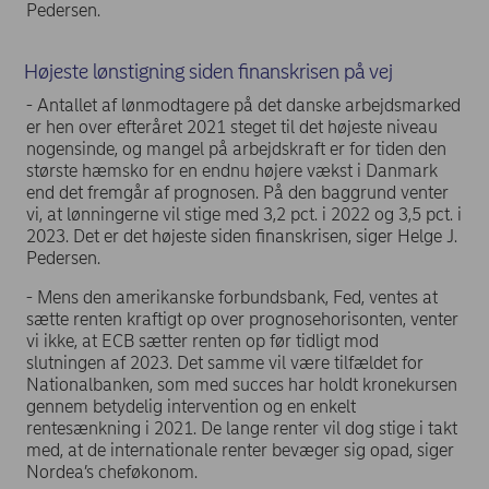
Pedersen.
Højeste lønstigning siden finanskrisen på vej
- Antallet af lønmodtagere på det danske arbejdsmarked
er hen over efteråret 2021 steget til det højeste niveau
nogensinde, og mangel på arbejdskraft er for tiden den
største hæmsko for en endnu højere vækst i Danmark
end det fremgår af prognosen. På den baggrund venter
vi, at lønningerne vil stige med 3,2 pct. i 2022 og 3,5 pct. i
2023. Det er det højeste siden finanskrisen, siger Helge J.
Pedersen.
- Mens den amerikanske forbundsbank, Fed, ventes at
sætte renten kraftigt op over prognosehorisonten, venter
vi ikke, at ECB sætter renten op før tidligt mod
slutningen af 2023. Det samme vil være tilfældet for
Nationalbanken, som med succes har holdt kronekursen
gennem betydelig intervention og en enkelt
rentesænkning i 2021. De lange renter vil dog stige i takt
med, at de internationale renter bevæger sig opad, siger
Nordea’s cheføkonom.