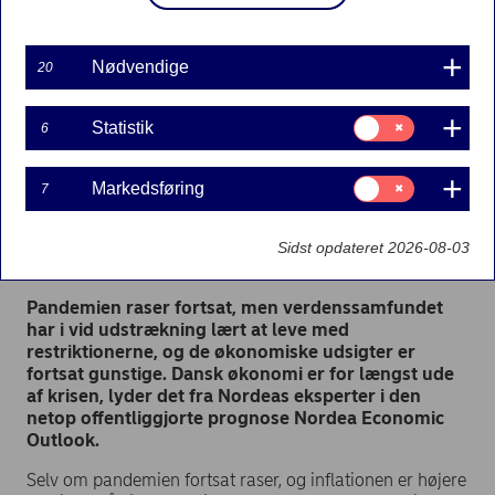
Nødvendige
20
Samtykke
Statistik
6
til:
Statistik
Dansk økonomi på fuldt blus
Samtykke
Markedsføring
7
til:
Markedsføring
Pressemeddelelse | 26-01-2022 09:00
Sidst opdateret 2026-08-03
Pandemien raser fortsat, men verdenssamfundet
har i vid udstrækning lært at leve med
restriktionerne, og de økonomiske udsigter er
fortsat gunstige. Dansk økonomi er for længst ude
af krisen, lyder det fra Nordeas eksperter i den
netop offentliggjorte prognose Nordea Economic
Outlook.
Selv om pandemien fortsat raser, og inflationen er højere