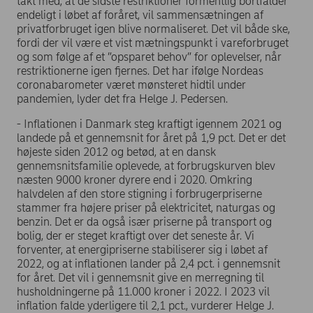
takt med, at de sidste restriktioner formentlig bortfalder
endeligt i løbet af foråret, vil sammensætningen af
privatforbruget igen blive normaliseret. Det vil både ske,
fordi der vil være et vist mætningspunkt i vareforbruget
og som følge af et ”opsparet behov” for oplevelser, når
restriktionerne igen fjernes. Det har ifølge Nordeas
coronabarometer været mønsteret hidtil under
pandemien, lyder det fra Helge J. Pedersen.
- Inflationen i Danmark steg kraftigt igennem 2021 og
landede på et gennemsnit for året på 1,9 pct. Det er det
højeste siden 2012 og betød, at en dansk
gennemsnitsfamilie oplevede, at forbrugskurven blev
næsten 9000 kroner dyrere end i 2020. Omkring
halvdelen af den store stigning i forbrugerpriserne
stammer fra højere priser på elektricitet, naturgas og
benzin. Det er da også især priserne på transport og
bolig, der er steget kraftigt over det seneste år. Vi
forventer, at energipriserne stabiliserer sig i løbet af
2022, og at inflationen lander på 2,4 pct. i gennemsnit
for året. Det vil i gennemsnit give en merregning til
husholdningerne på 11.000 kroner i 2022. I 2023 vil
inflation falde yderligere til 2,1 pct., vurderer Helge J.