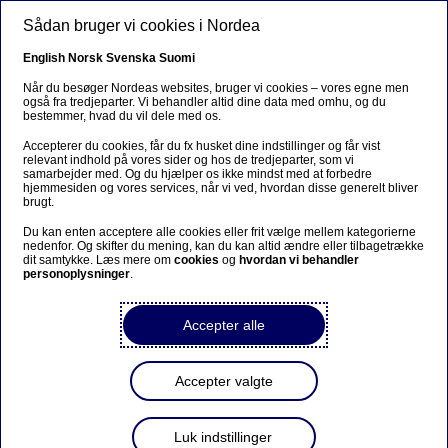
Gå til hovedindhold
Sådan bruger vi cookies i Nordea
DA
English
Norsk
Svenska
Suomi
YouTube cookies
Når du besøger Nordeas websites, bruger vi cookies – vores egne men
også fra tredjeparter. Vi behandler altid dine data med omhu, og du
bestemmer, hvad du vil dele med os.
Hjem
Vilkår for hjemmesiden
Cookies
YouTube cookies
Accepterer du cookies, får du fx husket dine indstillinger og får vist
relevant indhold på vores sider og hos de tredjeparter, som vi
samarbejder med. Og du hjælper os ikke mindst med at forbedre
hjemmesiden og vores services, når vi ved, hvordan disse generelt bliver
1. Nordea bruger YouTube (ejet af Google) som
brugt.
videoplatform. Læs mere om YouTube
her
.
Du kan enten acceptere alle cookies eller frit vælge mellem kategorierne
nedenfor. Og skifter du mening, kan du kan altid ændre eller tilbagetrække
2. YouTube huser/lagrer videoer på sine servere for
dit samtykke. Læs mere om
cookies
og
hvordan vi behandler
Nordea.
personoplysninger
.
3. YouTube efterlader cookies på brugernes enheder, når
de besøger en Nordea-side med en YouTube-video, fx:
Accepter alle
Accepter valgte
Luk indstillinger