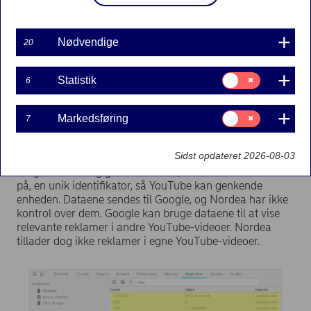
Nødvendige
20
Samtykke
Statistik
6
til:
Statistik
Screenshot af Nordea-side med YouTube-video.
Samtykke
Markedsføring
7
til:
Markedsføring
4. De cookies, som YouTube har efterladt på
Sidst opdateret 2026-08-03
nedenstående screenshot, bruges bl.a. til at overvåge
brugerstatistik og give den enhed, som videoen er vist
på, en unik identifikator, så YouTube kan genkende
enheden. Dataene sendes til Google, og Nordea har ikke
kontrol over dem. Google kan bruge dataene til at vise
relevante reklamer i andre YouTube-videoer. Nordea
tillader dog ikke reklamer i egne YouTube-videoer.