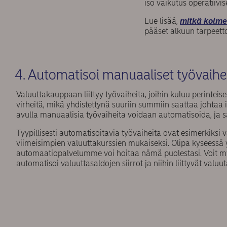
iso vaikutus operatiivi
Lue lisää,
mitkä kolme 
pääset alkuun tarpeetto
4. Automatisoi manuaaliset työvaih
Valuuttakauppaan liittyy työvaiheita, joihin kuluu perinteis
virheitä, mikä yhdistettynä suuriin summiin saattaa johtaa
avulla manuaalisia työvaiheita voidaan automatisoida, ja
Tyypillisesti automatisoitavia työvaiheita ovat esimerkiksi
viimeisimpien valuuttakurssien mukaiseksi. Olipa kyseessä y
automaatiopalvelumme voi hoitaa nämä puolestasi. Voit 
automatisoi valuuttasaldojen siirrot ja niihin liittyvät val