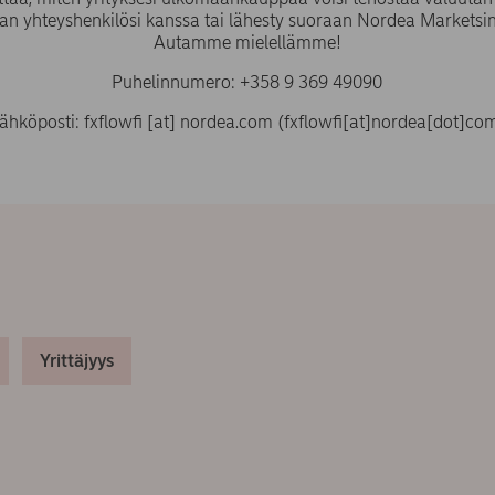
n yhteyshenkilösi kanssa tai lähesty suoraan Nordea Marketsin 
Autamme mielellämme!
Puhelinnumero: +358 9 369 49090
ähköposti:
fxflowfi
[at]
nordea.com
(fxflowfi[at]nordea[dot]co
Yrittäjyys