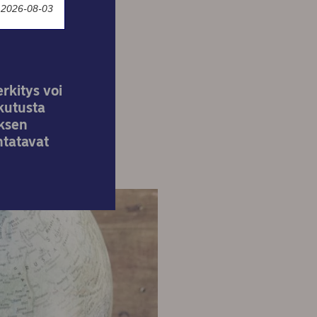
y 2026-08-03
rkitys voi
ikutusta
yksen
ntatavat