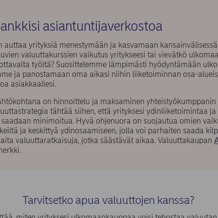
ankkisi asiantuntijaverkostoa
auttaa yrityksiä menestymään ja kasvamaan kansainvälisessä 
iluvien valuuttakurssien vaikutus yritykseesi tai vievätkö ulk
uottavalta työltä? Suosittelemme lämpimästi hyödyntämään ul
me ja panostamaan oma aikasi niihin liiketoiminnan osa-alueisii
oa asiakkaallesi.
ähtökohtana on hinnoittelu ja maksaminen yhteistyökumppanin p
uuttastrategia tähtää siihen, että yrityksesi ydinliiketoimintaa j
it saadaan minimoitua. Hyvä ohjenuora on suojautua omien vai
iskeiltä ja keskittyä ydinosaamiseen, jolla voi parhaiten saada ki
kaita valuuttaratkaisuja, jotka säästävät aikaa. Valuuttakaupan
merkki.
Tarvitsetko apua valuuttojen kanssa?
ittää, miten yrityksesi ulkomaankauppaa voisi tehostaa valuutan 