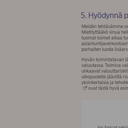
5. Hyödynnä p
Meidän tehtävämme on 
Mietityttääkö sinua he
tuomat toimet aikaa t
asiantuntijaverkostoam
parhaiten luoda lisäarv
Hyvän toimintatavan l
valuutassa. Toimiva val
uhkaavat valuuttarisk
ulkopuolelle jääviltä r
yksinkertaisia ja tehok
ovat tästä hyvä esi
Jos haluat selv