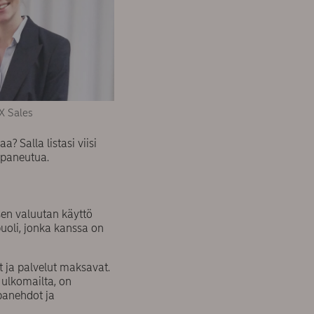
X Sales
? Salla listasi viisi
 paneutua.
en valuutan käyttö
uoli, jonka kanssa on
t ja palvelut maksavat.
 ulkomailta, on
panehdot ja