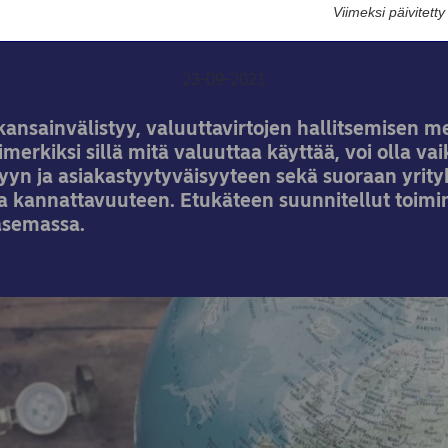
ulkomaankauppaan
Viimeksi päivitett
23-09-2021
kansainvälistyy, valuuttavirtojen hallitsemisen me
simerkiksi sillä mitä valuuttaa käyttää, voi olla va
yyn ja asiakastyytyväisyyteen sekä suoraan yrit
ja kannattavuuteen. Etukäteen suunnitellut toimi
asemassa.