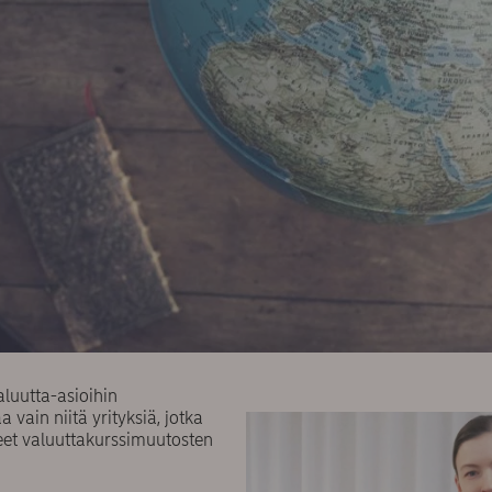
aluutta-asioihin
vain niitä yrityksiä, jotka
neet valuuttakurssimuutosten