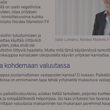
salla
llä on usein negatiivisia
uteen, olipa yrityksen
ai hinnoitteluvoima kuinka
Lumiaho Nordea Marketsin FX
sioihin tutustumiseen ja
Salla Lumiaho, Nordea Markets F
ttaa käyttää riittävästi
ysten, jotka eivät ole
toihin liittyviä haasteita. Mutta mitä tämä käytännössä tarkoittaa
ankauppaa euroalueen ulkopuolella käyvän yrityksen kannattaa
aa kohdemaan valuutassa
ppaa joustamattoman vastapuolen kanssa? Ei kukaan. Paikallis
toissa on erinomainen tapa tehdä yrityksestä mukautuva vastap
u paikallisvaluutassa, asiakas tietää tarkalleen, paljonko tuottee
 ja ostopäätöksestä helpompaa. Jos taas yrityksesi tuo tavaraa
oimittajan valuutassa maksaminen tuo mukanaan paremmat kau