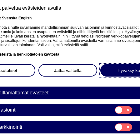
tä palvelua evästeiden avulla
k
Svenska
English
at
ota sinulle sivuillamme mahdollisimman sujuvan asioinnin ja kiinnostavat sisällöt.
mia ja kolmansien osapuolten evästeitä ja niihin liittyviä henkilötietoja. Hyväksy
tä
 meille luvan kerätä ja hyödyntää niihin liittyviä tietojasi Nordean verkkopalveluje
 ja sisältöjen kohdentamiseen. Välttämättömillä evästeillä varmistamme sivustoj
Tietoa meistä
Sijoittajat
Uutiset & analyysit
turvallisen toiminnan. Voit valita, mitä evästeitä sallit.
steistä
ja
henkilötietojen käytöstä
.
asetukset
Jatka valituilla
Hyväksy ka
lttämättömät evästeet
Valuuttamarkkinat
Suostumusvali
lastointi
Tilastointi
5 vinkkiä valuutoista
Suostumusvali
rkkinointi
kilpailukykyiseen
Markkinointi