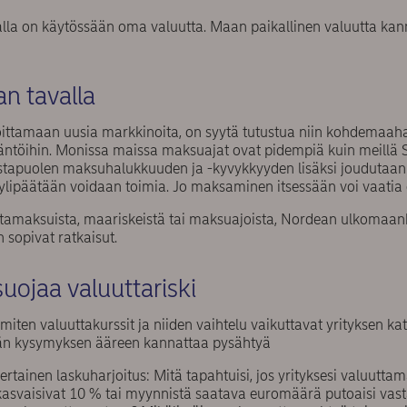
a on käytössään oma valuutta. Maan paikallinen valuutta kann
n tavalla
oittamaan uusia markkinoita, on syytä tutustua niin kohdemaahan
ntöihin. Monissa maissa maksuajat ovat pidempiä kuin meillä S
vastapuolen maksuhalukkuuden ja -kyvykkyyden lisäksi joudutaa
 ylipäätään voidaan toimia. Jo maksaminen itsessään voi vaatia er
uttamaksuista, maariskeistä tai maksuajoista, Nordean ulkomaan
 sopivat ratkaisut.
 suojaa valuuttariski
ten valuuttakurssit ja niiden vaihtelu vaikuttavat yrityksen kat
än kysymyksen ääreen kannattaa pysähtyä
ertainen laskuharjoitus: Mitä tapahtuisi, jos yrityksesi valuutta
asvaisivat 10 % tai myynnistä saatava euromäärä putoaisi vastaa