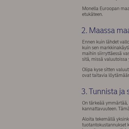
Monella Euroopan maall
etukäteen.
2. Maassa maa
Ennen kuin lähdet vall
kuin sen markkinakäytä
maihin siirryttäessä 
sitä, missä valuutoissa
Olipa kyse sitten valu
ovat taitavia löytämään
3. Tunnista ja
On tärkeää ymmärtää, mi
kannattavuuteen. Täm
Aloita tekemällä yksink
tuotantokustannukset k