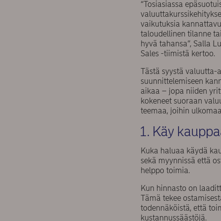
“Tosiasiassa epäsuotui
valuuttakurssikehitykse
vaikutuksia kannattavu
taloudellinen tilanne t
hyvä tahansa”, Salla 
Sales -tiimistä kertoo.
Tästä syystä valuutta-a
suunnittelemiseen kanna
aikaa – jopa niiden yrit
kokeneet suoraan valuut
teemaa, joihin ulkoma
1. Käy kaupp
Kuka haluaa käydä kau
sekä myynnissä että os
helppo toimia.
Kun hinnasto on laaditt
Tämä tekee ostamisesta
todennäköistä, että t
kustannussäästöjä.