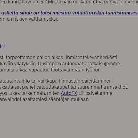
seen kannattavuuteen? Mikäli näin on, kannattaa ryhtyä toimenpit
askelta sinun on tulisi muistaa valuuttariskin tunnistamises
mien riskien välttämiseksi.
eet
esti tarpeettoman paljon aikaa. Ihmiset tekevät herkästi
 ikäviin yllätyksiin. Uusimpien automaatioratkaisujemme
 samalla aikaa vapautuu tuottavampaan työhön.
 valuutanvaihto tai vaikkapa hinnaston päivittäminen
ksittäiset pienet valuuttakaupat tai suuremmat transaktiot,
myös lukea tarkemmin, miten
AutoFX
-palvelumme
uutanvaihdot asettamiesi sääntöjen mukaan.