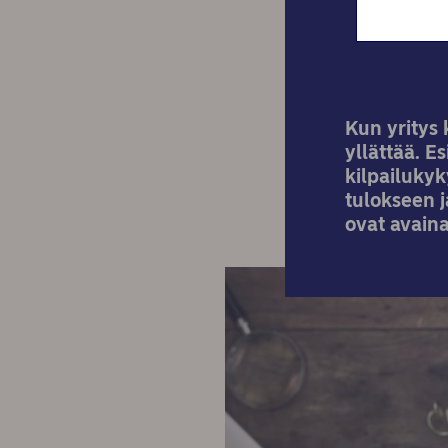
Kun yritys 
yllättää. E
kilpailukyk
tulokseen 
ovat avain