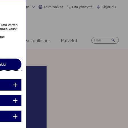
Suomi
Toimipaikat
Ota yhteyttä
Kirjaudu
 Tätä varten
mällä kaikki
n
emme
Ura
Vastuullisuus
Palvelut
ikki
nta:
nta: