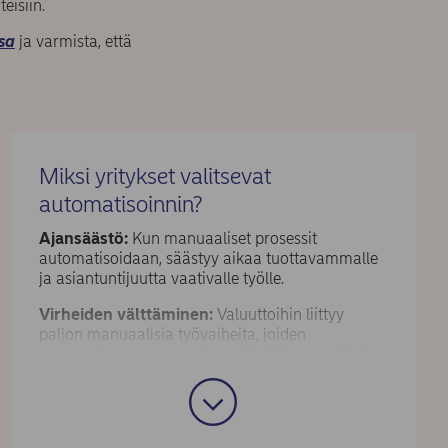
eisiin.
sa
ja varmista, että
Miksi yritykset valitsevat
automatisoinnin?
Ajansäästö:
Kun manuaaliset prosessit
automatisoidaan, säästyy aikaa tuottavammalle
ja asiantuntijuutta vaativalle työlle.
Virheiden välttäminen:
Valuuttoihin liittyy
paljon manuaalisia työvaiheita, joiden
automatisointi auttaa vähentämään inhimillisiä
virheitä.
Parempi kontrolli:
Kun aikaa säästyy
esimerkiksi kauppojen syöttämiseltä ja muulta