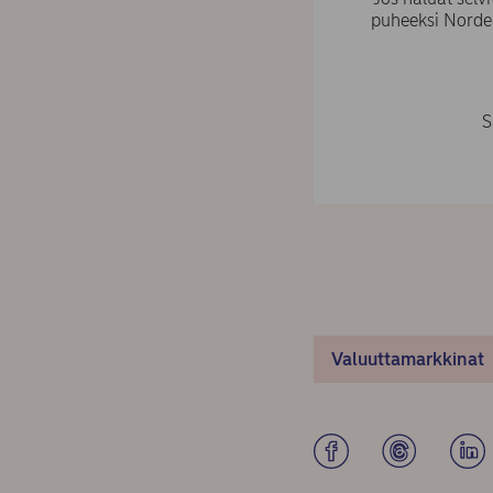
puheeksi Nordea
S
Valuuttamarkkinat