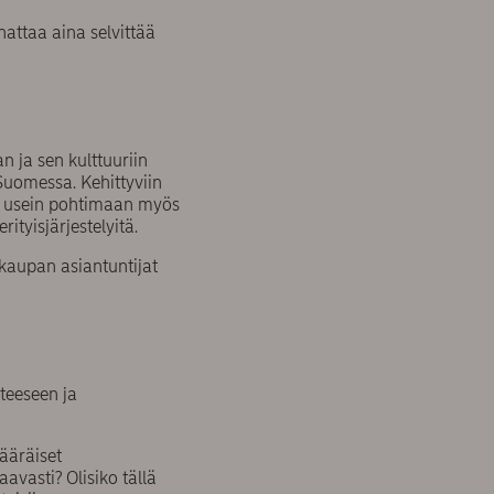
attaa aina selvittää
 ja sen kulttuuriin
uomessa. Kehittyviin
n usein pohtimaan myös
ityisjärjestelyitä.
kaupan asiantuntijat
teeseen ja
määräiset
vasti? Olisiko tällä