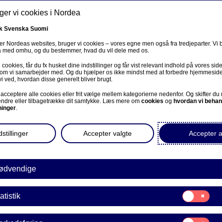
er vi cookies i Nordea
k
Svenska
Suomi
r Nordeas websites, bruger vi cookies – vores egne men også fra tredjeparter. Vi
ta med omhu, og du bestemmer, hvad du vil dele med os.
cookies, får du fx husket dine indstillinger og får vist relevant indhold på vores sid
Om os
Investorer
Nyheder & indblik
Karriere
 som vi samarbejder med. Og du hjælper os ikke mindst med at forbedre hjemmesid
vi ved, hvordan disse generelt bliver brugt.
acceptere alle cookies eller frit vælge mellem kategorierne nedenfor. Og skifter du
ændre eller tilbagetrække dit samtykke. Læs mere om
cookies
og
hvordan vi behan
ninger
.
stillinger
Accepter valgte
Accepter a
Det privatøkonomiske hjørne
ødvendige
llesøkonomi blandt venn
Samtykke
atistik
til:
å økonomiske misforstå
Statistik
Samtykke