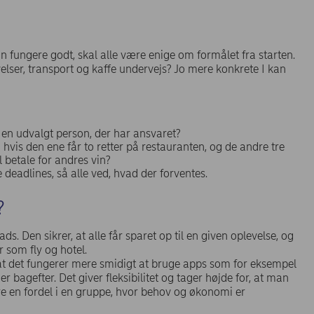
n fungere godt, skal alle være enige om formålet fra starten.
ser, transport og kaffe undervejs? Jo mere konkrete I kan
er en udvalgt person, der har ansvaret?
hvis den ene får to retter på restauranten, og de andre tre
l betale for andres vin?
 deadlines, så alle ved, hvad der forventes.
g?
ds. Den sikrer, at alle får sparet op til en given oplevelse, og
r som fly og hotel.
 at det fungerer mere smidigt at bruge apps som for eksempel
 bagefter. Det giver fleksibilitet og tager højde for, at man
e en fordel i en gruppe, hvor behov og økonomi er