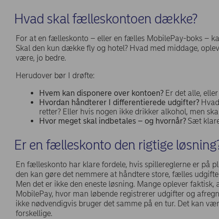
Hvad skal fælleskontoen dække?
For at en fælleskonto – eller en fælles MobilePay-boks – ka
Skal den kun dække fly og hotel? Hvad med middage, oplevel
være, jo bedre.
Herudover bør I drøfte:
Hvem kan disponere over kontoen?
Er det alle, ell
Hvordan håndterer I differentierede udgifter?
Hvad 
retter? Eller hvis nogen ikke drikker alkohol, men ska
Hvor meget skal indbetales – og hvornår?
Sæt klare
Er en fælleskonto den rigtige løsnin
En fælleskonto har klare fordele, hvis spillereglerne er på pla
den kan gøre det nemmere at håndtere store, fælles udgifte
Men det er ikke den eneste løsning. Mange oplever faktisk,
MobilePay, hvor man løbende registrerer udgifter og afregner
ikke nødvendigvis bruger det samme på en tur. Det kan vær
forskellige.