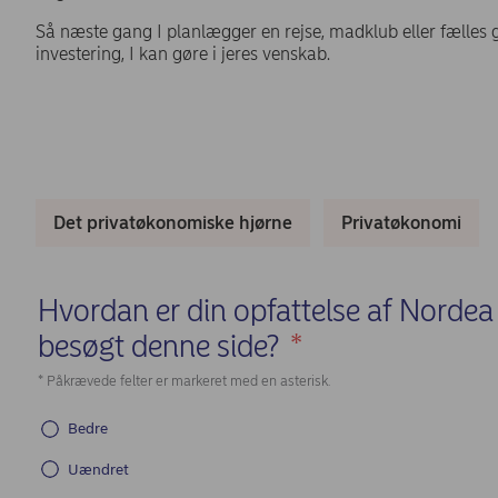
Så næste gang I planlægger en rejse, madklub eller fælles
investering, I kan gøre i jeres venskab.
Det privatøkonomiske hjørne
Privatøkonomi
Hvordan er din opfattelse af Nordea 
besøgt denne side?
*
(Required)
* Påkrævede felter er markeret med en asterisk.
Bedre
Uændret