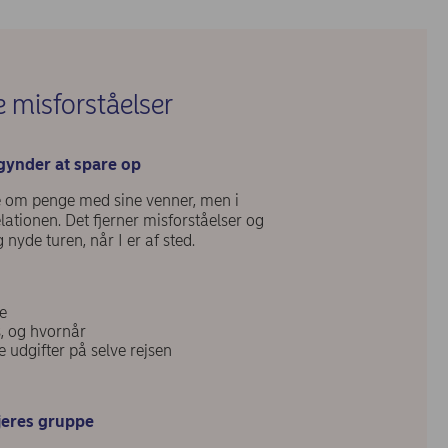
e misforståelser
egynder at spare op
le om penge med sine venner, men i
elationen. Det fjerner misforståelser og
nyde turen, når I er af sted.
e
, og hvornår
 udgifter på selve rejsen
 jeres gruppe