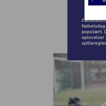
M
7
Fælleskonto
fødselsdag
populært. D
oplevelser 
spilleregle