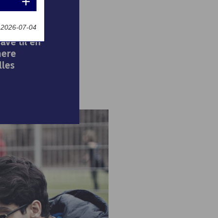
t 2026-07-04
ave til en
mere
lles