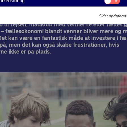
arkedsføring
til:
Markedsføring
30-06-2026
2 min læsetid
Sidst opdatere
 til rejsen, madklub med vennerne eller fælles g
 – fællesøkonomi blandt venner bliver mere og 
et kan være en fantastisk måde at investere i fæ
på, men det kan også skabe frustrationer, hvis
rne ikke er på plads.