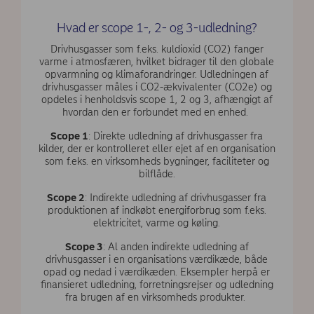
Hvad er scope 1-, 2- og 3-udledning?
Drivhusgasser som f.eks. kuldioxid (CO2) fanger
varme i atmosfæren, hvilket bidrager til den globale
opvarmning og klimaforandringer. Udledningen af
drivhusgasser måles i CO2-ækvivalenter (CO2e) og
opdeles i henholdsvis scope 1, 2 og 3, afhængigt af
hvordan den er forbundet med en enhed.
Scope 1
: Direkte udledning af drivhusgasser fra
kilder, der er kontrolleret eller ejet af en organisation
som f.eks. en virksomheds bygninger, faciliteter og
bilflåde.
Scope 2
: Indirekte udledning af drivhusgasser fra
produktionen af indkøbt energiforbrug som f.eks.
elektricitet, varme og køling.
Scope 3
: Al anden indirekte udledning af
drivhusgasser i en organisations værdikæde, både
opad og nedad i værdikæden. Eksempler herpå er
finansieret udledning, forretningsrejser og udledning
fra brugen af en virksomheds produkter.