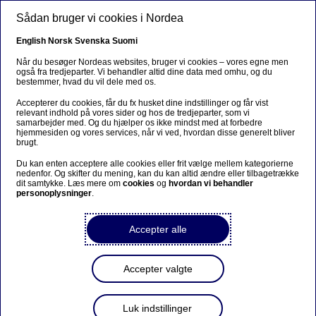
Gå til hovedindhold
Sådan bruger vi cookies i Nordea
DA
English
Norsk
Svenska
Suomi
Når du besøger Nordeas websites, bruger vi cookies – vores egne men
også fra tredjeparter. Vi behandler altid dine data med omhu, og du
bestemmer, hvad du vil dele med os.
Bæredygtig finansiering
Accepterer du cookies, får du fx husket dine indstillinger og får vist
relevant indhold på vores sider og hos de tredjeparter, som vi
Finansieret udledning: En
samarbejder med. Og du hjælper os ikke mindst med at forbedre
hjemmesiden og vores services, når vi ved, hvordan disse generelt bliver
afgørende faktor i
brugt.
nettonulomstillingen
Du kan enten acceptere alle cookies eller frit vælge mellem kategorierne
nedenfor. Og skifter du mening, kan du kan altid ændre eller tilbagetrække
dit samtykke. Læs mere om
cookies
og
hvordan vi behandler
personoplysninger
.
03-04-2024
Accepter alle
Finansieret udledning er den udledning, der
genereres af de virksomheder, Nordea investerer i
og udlåner penge til. Som en finansiel institution
Accepter valgte
stammer vores største klimaudfordring og -
påvirkning fra denne indirekte udledning, som i
2023 udgjorde 99,9 pct. af vores oplyste samlede
Luk indstillinger