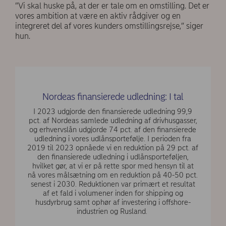
”Vi skal huske på, at der er tale om en omstilling. Det er
vores ambition at være en aktiv rådgiver og en
integreret del af vores kunders omstillingsrejse,” siger
hun.
Nordeas finansierede udledning: I tal
I 2023 udgjorde den finansierede udledning 99,9
pct. af Nordeas samlede udledning af drivhusgasser,
og erhvervslån udgjorde 74 pct. af den finansierede
udledning i vores udlånsportefølje. I perioden fra
2019 til 2023 opnåede vi en reduktion på 29 pct. af
den finansierede udledning i udlånsporteføljen,
hvilket gør, at vi er på rette spor med hensyn til at
nå vores målsætning om en reduktion på 40-50 pct.
senest i 2030. Reduktionen var primært et resultat
af et fald i volumener inden for shipping og
husdyrbrug samt ophør af investering i offshore-
industrien og Rusland.