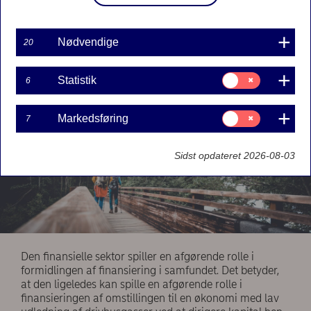
udledning af drivhusgasser. Læs, hvordan vi som
bank arbejder på at reducere omfanget af
finansieret udledning i vores udlånsportefølje.
Nødvendige
20
Samtykke
Statistik
6
til:
Statistik
Samtykke
Markedsføring
7
til:
Markedsføring
Sidst opdateret 2026-08-03
Den finansielle sektor spiller en afgørende rolle i
formidlingen af finansiering i samfundet. Det betyder,
at den ligeledes kan spille en afgørende rolle i
finansieringen af omstillingen til en økonomi med lav