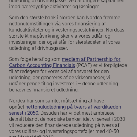
udledning af drivhusgasser ved at dirigere kapital hen
imod bæredygtige aktiviteter og løsninger.
Som den største bank i Norden kan Nordea fremme
nettonulomstillingen via vores finansiering af
kundeaktiviteter og investeringsbeslutninger. Nordeas
største klimapåvirkning sker via vores udlån og
investeringer, der også står for størstedelen af vores
udledning af drivhusgasser.
Som følge heraf og som
medlem af Partnership for
Carbon Accounting Financials
(PCAF) er vi forpligtede
til at redegøre for vores del af ansvaret for den
udledning, der genereres af de virksomheder, vi
udlåner penge til og investerer i – denne udledning
benævnes finansieret udledning.
Nordea har som samlet målsætning at have
opnået
nettonuludledning på tværs af værdikæden
senest i 2050
. Desuden har vi det mest ambitiøse
delmål blandt de nordiske banker, idet vi senest i 2030
vil reducere den finansierede udledning på tværs af
vores udlåns- og investeringsporteføljer med 40-50