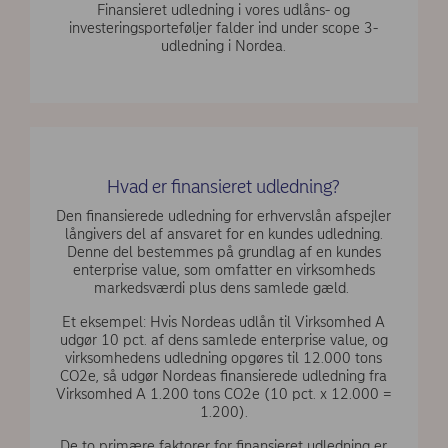
Finansieret udledning i vores udlåns- og
investeringsporteføljer falder ind under scope 3-
udledning i Nordea.
Hvad er finansieret udledning?
Den finansierede udledning for erhvervslån afspejler
långivers del af ansvaret for en kundes udledning.
Denne del bestemmes på grundlag af en kundes
enterprise value, som omfatter en virksomheds
markedsværdi plus dens samlede gæld.
Et eksempel: Hvis Nordeas udlån til Virksomhed A
udgør 10 pct. af dens samlede enterprise value, og
virksomhedens udledning opgøres til 12.000 tons
CO2e, så udgør Nordeas finansierede udledning fra
Virksomhed A 1.200 tons CO2e (10 pct. x 12.000 =
1.200).
De to primære faktorer for finansieret udledning er