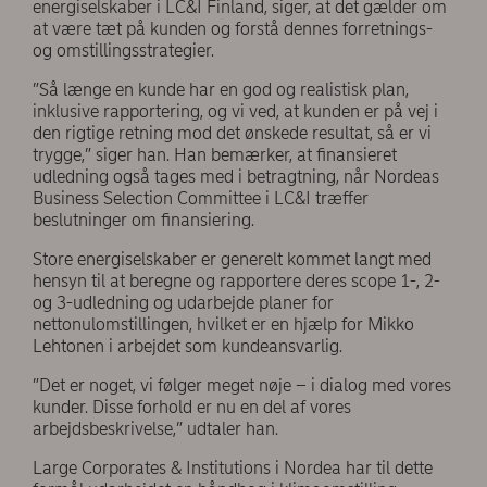
energiselskaber i LC&I Finland, siger, at det gælder om
at være tæt på kunden og forstå dennes forretnings-
og omstillingsstrategier.
”Så længe en kunde har en god og realistisk plan,
inklusive rapportering, og vi ved, at kunden er på vej i
den rigtige retning mod det ønskede resultat, så er vi
trygge,” siger han. Han bemærker, at finansieret
udledning også tages med i betragtning, når Nordeas
Business Selection Committee i LC&I træffer
beslutninger om finansiering.
Store energiselskaber er generelt kommet langt med
hensyn til at beregne og rapportere deres scope 1-, 2-
og 3-udledning og udarbejde planer for
nettonulomstillingen, hvilket er en hjælp for Mikko
Lehtonen i arbejdet som kundeansvarlig.
”Det er noget, vi følger meget nøje – i dialog med vores
kunder. Disse forhold er nu en del af vores
arbejdsbeskrivelse,” udtaler han.
Large Corporates & Institutions i Nordea har til dette