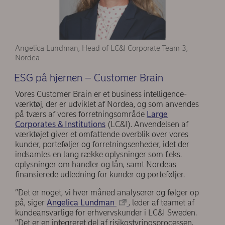
Angelica Lundman, Head of LC&I Corporate Team 3,
Nordea
ESG på hjernen – Customer Brain
Vores Customer Brain er et business intelligence-
værktøj, der er udviklet af Nordea, og som anvendes
på tværs af vores forretningsområde
Large
Corporates & Institutions
(LC&I). Anvendelsen af
værktøjet giver et omfattende overblik over vores
kunder, porteføljer og forretningsenheder, idet der
indsamles en lang række oplysninger som f.eks.
oplysninger om handler og lån, samt Nordeas
finansierede udledning for kunder og porteføljer.
”Det er noget, vi hver måned analyserer og følger op
på, siger
Angelica Lundman
, leder af teamet af
kundeansvarlige for erhvervskunder i LC&I Sweden.
”Det er en integreret del af risikostyringsprocessen,