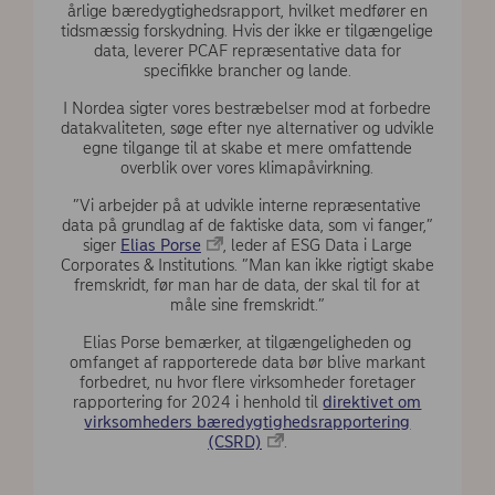
årlige bæredygtighedsrapport, hvilket medfører en
tidsmæssig forskydning. Hvis der ikke er tilgængelige
data, leverer PCAF repræsentative data for
specifikke brancher og lande.
I Nordea sigter vores bestræbelser mod at forbedre
datakvaliteten, søge efter nye alternativer og udvikle
egne tilgange til at skabe et mere omfattende
overblik over vores klimapåvirkning.
”Vi arbejder på at udvikle interne repræsentative
data på grundlag af de faktiske data, som vi fanger,”
siger
Elias Porse
, leder af ESG Data i Large
Corporates & Institutions. ”Man kan ikke rigtigt skabe
fremskridt, før man har de data, der skal til for at
måle sine fremskridt.”
Elias Porse bemærker, at tilgængeligheden og
omfanget af rapporterede data bør blive markant
forbedret, nu hvor flere virksomheder foretager
rapportering for 2024 i henhold til
direktivet om
virksomheders bæredygtighedsrapportering
(CSRD)
.