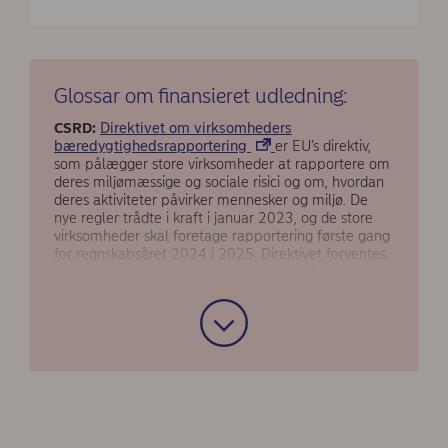
Glossar om finansieret udledning:
CSRD:
Direktivet om virksomheders
bæredygtighedsrapportering
er EU’s direktiv,
som pålægger store virksomheder at rapportere om
deres miljømæssige og sociale risici og om, hvordan
deres aktiviteter påvirker mennesker og miljø. De
nye regler trådte i kraft i januar 2023, og de store
virksomheder skal foretage rapportering første gang
for regnskabsåret 2024 i 2025. Direktivet forventes
at øge tilgængeligheden og omfanget af
virksomhedernes rapportering af
bæredygtighedsdata, som vil hjælpe finansielle
institutioner med at beregne deres finansierede
udledning.
Dobbelt væsentlighed:
I henhold til princippet om
dobbelt væsentlighed skal virksomheder overveje,
hvordan bæredygtighed påvirker deres økonomiske
velbefindende, og hvordan deres aktiviteter indvirker