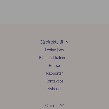
Scope 1-udledning:
Direkte udledning af
drivhusgasser fra kilder, der er kontrolleret eller ejet
af en organisation som f.eks. en virksomheds
bygninger, faciliteter og bilflåde.
Scope 2-udledning:
Indirekte udledning af
drivhusgasser fra produktionen af indkøbt
energiforbrug som f.eks. elektricitet, varme og
køling.
Gå direkte til
Scope 3-udledning:
Al anden indirekte udledning af
drivhusgasser i en organisations værdikæde, både
Ledige jobs
opad og nedad i værdikæden. Eksempler herpå er
Finansiel kalender
finansieret udledning, forretningsrejser og udledning
fra brugen af en virksomheds produkter. For en bank
Presse
som Nordea behandles finansieret udledning som
scope 3-udledning.
Rapporter
Kontakt os
Nyheder
Om os