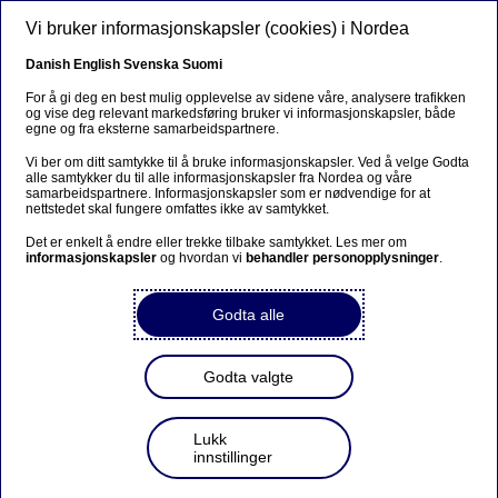
Hopp til hovedinnhold
Vi bruker informasjonskapsler (cookies) i Nordea
NO
Danish
English
Svenska
Suomi
For å gi deg en best mulig opplevelse av sidene våre, analysere trafikken
og vise deg relevant markedsføring bruker vi informasjonskapsler, både
egne og fra eksterne samarbeidspartnere.
Bærekraftig finansiering
Vi ber om ditt samtykke til å bruke informasjonskapsler. Ved å velge Godta
alle samtykker du til alle informasjonskapsler fra Nordea og våre
Finansierte utslipp: En
samarbeidspartnere. Informasjonskapsler som er nødvendige for at
nettstedet skal fungere omfattes ikke av samtykket.
avgjørende faktor i
Det er enkelt å endre eller trekke tilbake samtykket. Les mer om
omstillingen til netto null
informasjonskapsler
og hvordan vi
behandler personopplysninger
.
Godta alle
05-04-2024
Finansierte utslipp er utslippene som genereres
Godta valgte
av selskapene Nordea investerer i og låner ut
penger til. Som finansinstitusjon kommer vår
største klimautfordring og -påvirkning fra disse
Lukk
indirekte utslippene, som i 2023 utgjorde 99,9 %
innstillinger
av det totale rapporterte klimagassavtrykket vårt.