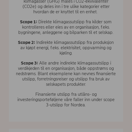
klimagasser (GHG) måles i CO2-ekvivalenter
(CO2e) og deles inn i tre ulike kategorier etter
hvordan de er knyttet til en enhet.
Scope 1:
Direkte klimagassutslipp fra kilder som
kontrolleres eller eies av en organisasjon, f.eks.
bygningene, anleggene og bilparken til et selskap.
Scope 2:
Indirekte klimagassutslipp fra produksjon
av kjøpt energi, f.eks. elektrisitet, oppvarming og
kjøling.
Scope 3:
Alle andre indirekte klimagassutslipp i
verdikjeden til en organisasjon, både oppstrøms og
nedstrøms. Blant eksemplene kan nevnes finansierte
utslipp, forretningsreiser og utslipp fra bruk av
selskapets produkter.
Finansierte utslipp fra utlåns- og
investeringsporteføljene våre faller inn under scope
3-utslipp for Nordea.