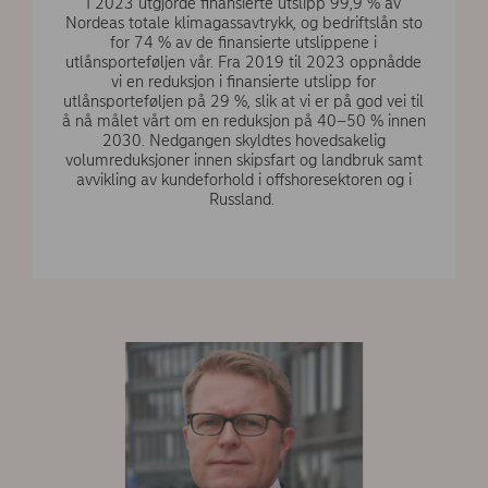
I 2023 utgjorde finansierte utslipp 99,9 % av
Nordeas totale klimagassavtrykk, og bedriftslån sto
for 74 % av de finansierte utslippene i
utlånsporteføljen vår. Fra 2019 til 2023 oppnådde
vi en reduksjon i finansierte utslipp for
utlånsporteføljen på 29 %, slik at vi er på god vei til
å nå målet vårt om en reduksjon på 40–50 % innen
2030. Nedgangen skyldtes hovedsakelig
volumreduksjoner innen skipsfart og landbruk samt
avvikling av kundeforhold i offshoresektoren og i
Russland.