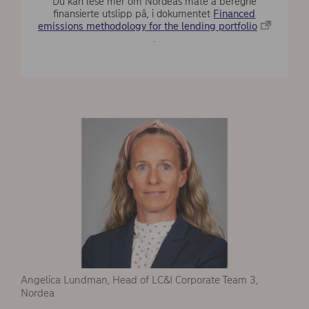
Du kan lese mer om Nordeas måte å beregne
finansierte utslipp på, i dokumentet
Financed
emissions methodology for the lending portfolio
.
Angelica Lundman, Head of LC&I Corporate Team 3,
Nordea