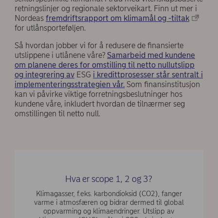
retningslinjer og regionale sektorveikart. Finn ut mer i
Nordeas
fremdriftsrapport om klimamål og -tiltak
for utlånsporteføljen.
Så hvordan jobber vi for å redusere de finansierte
utslippene i utlånene våre?
Samarbeid med kundene
om planene deres for omstilling til netto nullutslipp
og integrering av
ESG
i kredittprosesser står sentralt i
implementeringsstrategien vår.
Som finansinstitusjon
kan vi påvirke viktige forretningsbeslutninger hos
kundene våre, inkludert hvordan de tilnærmer seg
omstillingen til netto null.
Hva er scope 1, 2 og 3?
Klimagasser, f.eks. karbondioksid (CO2), fanger
varme i atmosfæren og bidrar dermed til global
oppvarming og klimaendringer. Utslipp av