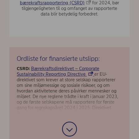
bærekraftsrapportering (CSRD)
for 2024, bør
tilgjengeligheten til og omfanget av rapporterte
data blir betydelig forbedret.
Ordliste for finansierte utslipp:
CSRD:
Bærekraftsdirektivet – Corporate
Sustainability Reporting Directive
er EU-
direktivet som krever at store selskap rapporterer
om sine miljømessige og sosiale risikoer, og om
hvordan aktivitetene deres påvirker mennesker og
miljøet. De nye reglene trådte i kraft i januar 2023,
og de første selskapene må rapportere for første
gang for regnskapsåret 2024 i 2025. Direktivet
forventes å gi bedre tilgang til en større mengde
bærekraftsdata fra selskapene og dermed gjøre det
lettere for finansinstitusjoner å beregne sine
finansierte utslipp