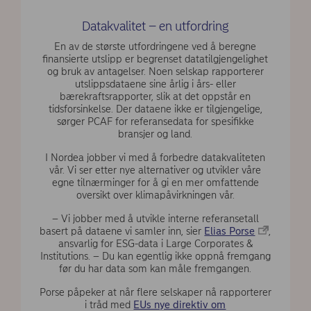
Datakvalitet – en utfordring
En av de største utfordringene ved å beregne
finansierte utslipp er begrenset datatilgjengelighet
og bruk av antagelser. Noen selskap rapporterer
utslippsdataene sine årlig i års- eller
bærekraftsrapporter, slik at det oppstår en
tidsforsinkelse. Der dataene ikke er tilgjengelige,
sørger PCAF for referansedata for spesifikke
bransjer og land.
I Nordea jobber vi med å forbedre datakvaliteten
vår. Vi ser etter nye alternativer og utvikler våre
egne tilnærminger for å gi en mer omfattende
oversikt over klimapåvirkningen vår.
– Vi jobber med å utvikle interne referansetall
basert på dataene vi samler inn, sier
Elias Porse
,
ansvarlig for ESG-data i Large Corporates &
Institutions. – Du kan egentlig ikke oppnå fremgang
før du har data som kan måle fremgangen.
Porse påpeker at når flere selskaper nå rapporterer
i tråd med
EUs nye direktiv om