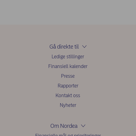
klimagassutslipp i verdikjeden til en organisasjon,
både oppstrøms og nedstrøms. Blant eksemplene
kan nevnes finansierte utslipp, forretningsreiser og
utslipp fra bruk av selskapets produkter. For en bank
som Nordea blir finansierte utslipp behandlet som
scope 3-utslipp.
Gå direkte til
Ledige stillinger
Finansiell kalender
Presse
Rapporter
Kontakt oss
Nyheter
Om Nordea
Finansielle mål og prioriteringer