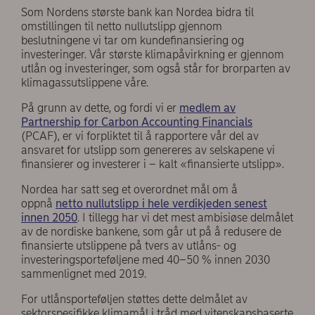
Som Nordens største bank kan Nordea bidra til
omstillingen til netto nullutslipp gjennom
beslutningene vi tar om kundefinansiering og
investeringer. Vår største klimapåvirkning er gjennom
utlån og investeringer, som også står for brorparten av
klimagassutslippene våre.
På grunn av dette, og fordi vi er
medlem av
Partnership for Carbon Accounting Financials
(PCAF), er vi forpliktet til å rapportere vår del av
ansvaret for utslipp som genereres av selskapene vi
finansierer og investerer i – kalt «finansierte utslipp».
Nordea har satt seg et overordnet mål om å
oppnå
netto nullutslipp i hele verdikjeden senest
innen 2050
. I tillegg har vi det mest ambisiøse delmålet
av de nordiske bankene, som går ut på å redusere de
finansierte utslippene på tvers av utlåns- og
investeringsporteføljene med 40–50 % innen 2030
sammenlignet med 2019.
For utlånsporteføljen støttes dette delmålet av
sektorspesifikke klimamål i tråd med vitenskapsbaserte