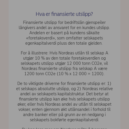
Hva er finansierte utslipp?
Finansierte utslipp for bedriftslån gjenspeiler
långivers andel av ansvaret for en kundes utslipp.
Andelen er basert på kundens såkalte
«foretaksverdi», som omfatter selskapets
egenkapitalverdi pluss den totale gjelden.
For å illustrere: Hvis Nordeas utlån til selskap A
utgjør 10 % av den totale foretaksverdien og
selskapets utslipp utgjør 12 000 tonn CO2e, vil
Nordeas finansierte utslipp fra selskap A være
1200 tonn CO2e (10 % x 12 000 = 1200).
De to viktigste driverne for finansierte utslipp er: 1)
et selskaps absolutte utslipp, og 2) Nordeas relative
andel av selskapets kapitalstruktur. Det betyr at
finansierte utslipp kan øke hvis selskapets utslipp
øker, eller hvis Nordeas andel av utlån til selskapet
vokser, enten gjennom økt utlånsandel i forhold til
andre banker eller på grunn av en nedgang i
selskapets bokførte egenkapitalverdi.