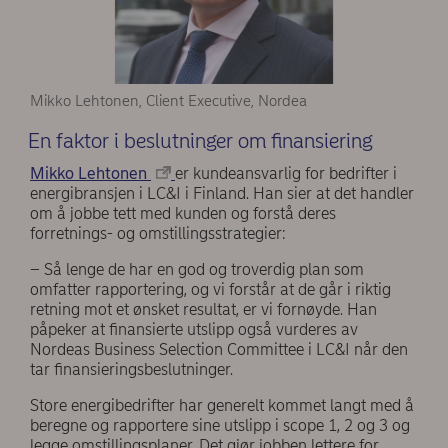
Mikko Lehtonen, Client Executive, Nordea
En faktor i beslutninger om finansiering
Mikko Lehtonen
er kundeansvarlig for bedrifter i
energibransjen i LC&I i Finland. Han sier at det handler
om å jobbe tett med kunden og forstå deres
forretnings- og omstillingsstrategier:
– Så lenge de har en god og troverdig plan som
omfatter rapportering, og vi forstår at de går i riktig
retning mot et ønsket resultat, er vi fornøyde. Han
påpeker at finansierte utslipp også vurderes av
Nordeas Business Selection Committee i LC&I når den
tar finansieringsbeslutninger.
Store energibedrifter har generelt kommet langt med å
beregne og rapportere sine utslipp i scope 1, 2 og 3 og
legge omstillingsplaner. Det gjør jobben lettere for