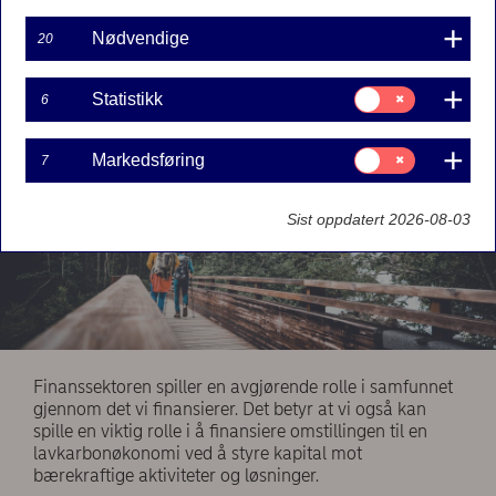
Finn ut hvordan vi som bank jobber for å redusere
finansierte utslipp i utlånsporteføljen vår.
Nødvendige
20
Samtykke
Statistikk
6
til:
Statistikk
Samtykke
Markedsføring
7
til:
Markedsføring
Sist oppdatert 2026-08-03
Finanssektoren spiller en avgjørende rolle i samfunnet
gjennom det vi finansierer. Det betyr at vi også kan
spille en viktig rolle i å finansiere omstillingen til en
lavkarbonøkonomi ved å styre kapital mot
bærekraftige aktiviteter og løsninger.