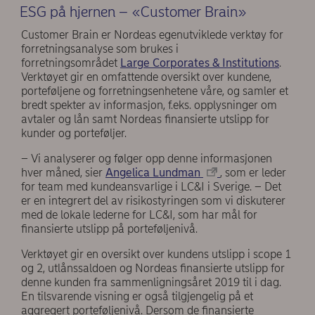
ESG på hjernen – «Customer Brain»
Customer Brain er Nordeas egenutviklede verktøy for
forretningsanalyse som brukes i
forretningsområdet
Large Corporates & Institutions
.
Verktøyet gir en omfattende oversikt over kundene,
porteføljene og forretningsenhetene våre, og samler et
bredt spekter av informasjon, f.eks. opplysninger om
avtaler og lån samt Nordeas finansierte utslipp for
kunder og porteføljer.
– Vi analyserer og følger opp denne informasjonen
hver måned, sier
Angelica Lundman
, som er leder
for team med kundeansvarlige i LC&I i Sverige. – Det
er en integrert del av risikostyringen som vi diskuterer
med de lokale lederne for LC&I, som har mål for
finansierte utslipp på porteføljenivå.
Verktøyet gir en oversikt over kundens utslipp i scope 1
og 2, utlånssaldoen og Nordeas finansierte utslipp for
denne kunden fra sammenligningsåret 2019 til i dag.
En tilsvarende visning er også tilgjengelig på et
aggregert porteføljenivå. Dersom de finansierte