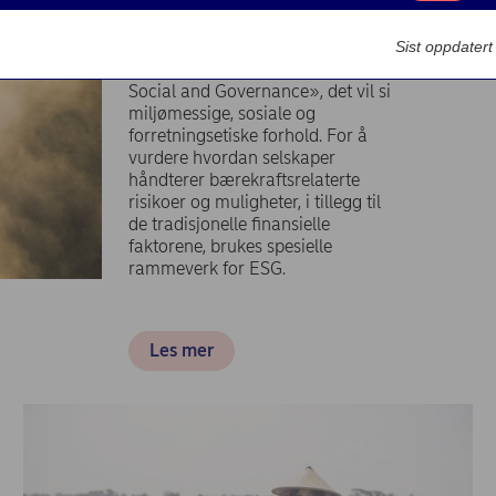
Markedsføring
Sist oppdater
ESG står for «Environmental,
Social and Governance», det vil si
miljømessige, sosiale og
forretningsetiske forhold. For å
vurdere hvordan selskaper
håndterer bærekraftsrelaterte
risikoer og muligheter, i tillegg til
de tradisjonelle finansielle
faktorene, brukes spesielle
rammeverk for ESG.
Les mer