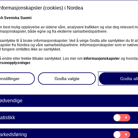
informasjonskapsler (cookies) i Nordea
sh
Svenska
Suomi
en best mulig opplevelse av sidene våre, analysere trafikken og vise deg relevant 
ormasjonskapsler, både egne og fra eksterne samarbeidspartnere.
oss
 samtykke til å bruke informasjonskapsler. Ved å velge Godta alle samtykker du til al
Om oss
Investorer
Nyheter & innsikt
Karr
apsler fra Nordea og våre samarbeidspartnere. Informasjonskapsler som er nødven
l fungere omfattes ikke av samtykket.
 å endre eller trekke tilbake samtykket. Les mer om
informasjonskapsler
og hvorda
rsonopplysninger
.
nstillinger
Godta valgte
Godta all
ers to the three key factors widely used to evaluate how
ødvendige
able development
Samtykke
atistikk
til:
Statistikk
Hva er ESG?
Samtykke
arkedsføring
til: