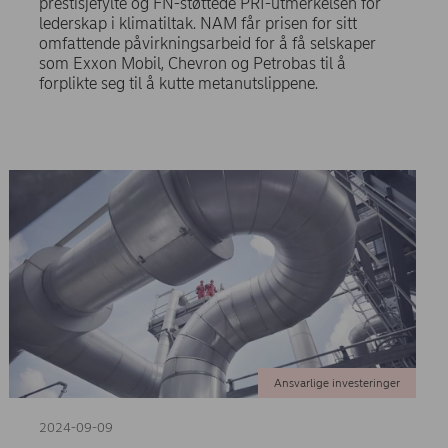
prestisjefylte og FN-støttede PRI-utmerkelsen for
lederskap i klimatiltak. NAM får prisen for sitt
omfattende påvirkningsarbeid for å få selskaper
som Exxon Mobil, Chevron og Petrobas til å
forplikte seg til å kutte metanutslippene.
Ansvarlige investeringer
2024-09-09