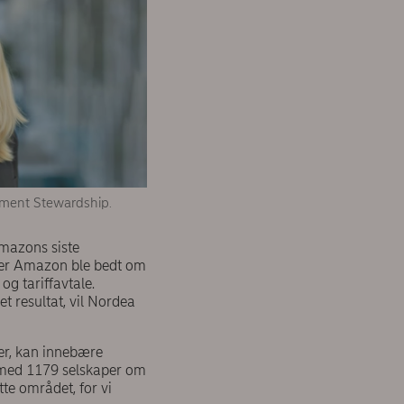
tment Stewardship.
Amazons siste
der Amazon ble bedt om
og tariffavtale.
 resultat, vil Nordea
er, kan innebære
og med 1179 selskaper om
tte området, for vi