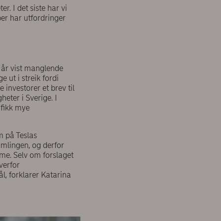
r. I det siste har vi
per har utfordringer
e år vist manglende
 ut i streik fordi
ke
investorer et brev til
heter i Sverige. I
 fikk mye
m på Teslas
samlingen, og derfor
mme. Selv om forslaget
overfor
l, forklarer Katarina