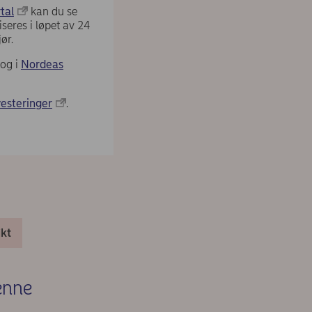
tal
kan du se
seres i løpet av 24
ør.
og i
Nordeas
vesteringer
.
ikt
denne