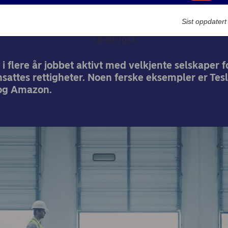
arbeidstakeres rettighete
Markedsføring
Sist oppdater
18-09-2024
i flere år jobbet aktivt med velkjente selskaper f
sattes rettigheter. Noen ferske eksempler er Tesl
og Amazon.