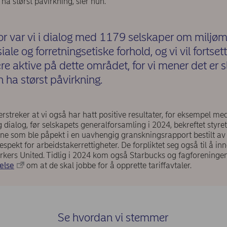
 ha størst påvirkning, sier hun.
jor var vi i dialog med 1179 selskaper om miljøm
iale og forretningsetiske forhold, og vi vil fortset
e aktive på dette området, for vi mener det er sl
 ha størst påvirkning.
treker at vi også har hatt positive resultater, for eksempel me
g dialog, før selskapets generalforsamling i 2024, bekreftet styret t
lene som ble påpekt i en uavhengig granskningsrapport bestilt av
spekt for arbeidstakerrettigheter. De forpliktet seg også til å in
kers United. Tidlig i 2024 kom også Starbucks og fagforening
lelse
om at de skal jobbe for å opprette tariffavtaler.
Se hvordan vi stemmer