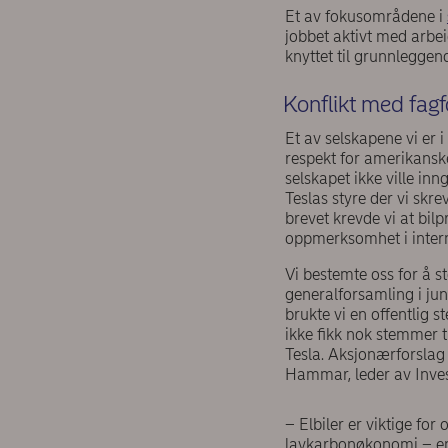
Et av fokusområdene i
jobbet aktivt med arbei
knyttet til grunnleggend
Konflikt med fagf
Et av selskapene vi er 
respekt for amerikanske
selskapet ikke ville in
Teslas styre der vi skre
brevet krevde vi at bil
oppmerksomhet i intern
Vi bestemte oss for å s
generalforsamling i juni
brukte vi en offentlig 
ikke fikk nok stemmer til
Tesla. Aksjonærforslag
Hammar, leder av Inve
– Elbiler er viktige for 
lavkarbonøkonomi – en 