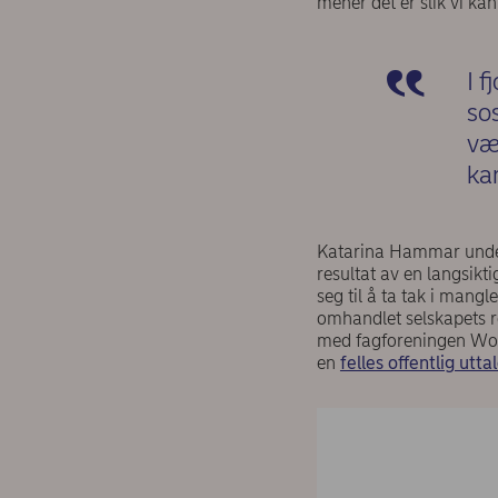
mener det er slik vi kan
I f
sos
vær
kan
Katarina Hammar unders
resultat av en langsikti
seg til å ta tak i mang
omhandlet selskapets re
med fagforeningen Wor
en
felles offentlig utta