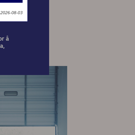
r
t 2026-08-03
or å
a,