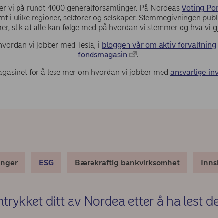
er vi på rundt 4000 generalforsamlinger. På Nordeas
Voting Por
mt i ulike regioner, sektorer og selskaper. Stemmegivningen publi
mer, slik at alle kan følge med på hvordan vi stemmer og hva vi gj
vordan vi jobber med Tesla, i
bloggen vår om aktiv forvaltning
fondsmagasin
.
agasinet for å lese mer om hvordan vi jobber med
ansvarlige in
inger
ESG
Bærekraftig bankvirksomhet
Inns
trykket ditt av Nordea etter å ha lest 
Required)