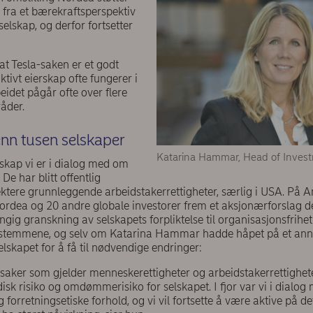
tt fra et bærekraftsperspektiv
selskap, og derfor fortsetter
t Tesla-saken er et godt
ivt eierskap ofte fungerer i
eidet pågår ofte over flere
råder.
nn tusen selskaper
Katarina Hammar, Head of Inves
skap vi er i dialog med om
 De har blitt offentlig
spektere grunnleggende arbeidstakerrettigheter, særlig i USA. På 
ordea og 20 andre globale investorer frem et aksjonærforslag 
gig granskning av selskapets forpliktelse til organisasjonsfrihet 
 stemmene, og selv om Katarina Hammar hadde håpet på et annet
elskapet for å få til nødvendige endringer:
 saker som gjelder menneskerettigheter og arbeidstakerrettighet
ridisk risiko og omdømmerisiko for selskapet. I fjor var vi i dial
 forretningsetiske forhold, og vi vil fortsette å være aktive på de