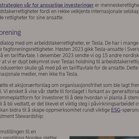
strategien vår for ansvarlige investeringer
er menneskerettighete
dstakerrettigheter fordi en rekke velkjente internasjonale selska
e rettigheter for sine ansatte.
orening
i dialog med om arbeidstakerrettigheter, er Tesla. De har i mang
 fagforeningsrettigheter. Høsten 2023 gikk Tesla-ansatte i Sverige
ngå en tariffavtale. I desember 2023 sendte vi og 15 andre nordis
v at vi er dypt bekymret over Teslas holdning til arbeidstakerrettig
produsenten skulle gå med på en tariffavtale for de ansatte. Dette
asjonale medier, men ikke fra Tesla.
tøtte et aksjonærforslag om organisasjonsfrihet som ble lagt fre
. Vi ønsket å vise vår støtte til forslaget i forkant av generalfor
stemmeplattform for investorer til å dele hvordan vi planla å ste
 å bli vedtatt, er det likevel et viktig steg i påvirkningsarbeidet 
 kan bidra til å skape oppmerksomhet rundt viktige
ESG
-spørsmå
stment Stewardship:
omstillingen til en
omstilling Nordea støtter