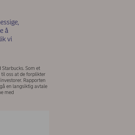
essige,
te å
ik vi
d Starbucks. Som et
il oss at de forplikter
 investorer. Rapporten
ngå en langsiktig avtale
ene med