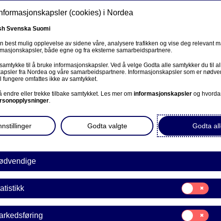
informasjonskapsler (cookies) i Nordea
sh
Svenska
Suomi
en best mulig opplevelse av sidene våre, analysere trafikken og vise deg relevant 
ormasjonskapsler, både egne og fra eksterne samarbeidspartnere.
ss
 samtykke til å bruke informasjonskapsler. Ved å velge Godta alle samtykker du til al
Om oss
Investorer
Nyheter & innsikt
Kar
apsler fra Nordea og våre samarbeidspartnere. Informasjonskapsler som er nødven
l fungere omfattes ikke av samtykket.
 å endre eller trekke tilbake samtykket. Les mer om
informasjonskapsler
og hvorda
rsonopplysninger
.
nstillinger
Godta valgte
Godta all
Ansvarlige investeringer
ødvendige
 bruker vi innflytelsen vå
Samtykke
atistikk
til:
Statistikk
aksjonær til å jobbe for
Samtykke
arkedsføring
til: