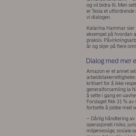
og vil bidra til. Men se
er Tesla et utfordrende 
vi dialogen.
Katarina Hammar sier a
eksempel på hvordan akt
praksis. Påvirkningsarb
år og skjer på flere om
Dialog med mer e
Amazon er et annet sel
arbeidstakerrettigheter.
kritisert for å ikke re
generalforsamling la N
å sette i gang en uavhen
Forslaget fikk 31 % av
fortsette å jobbe med s
– Dårlig håndtering av
operasjonell risiko, ju
miljømessige, sosiale og