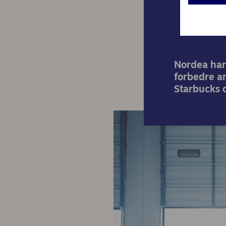
Nordea har 
forbedre an
Starbucks 