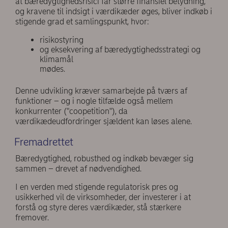
at bæredygtighedsrisici får større finansiel betydning,
og kravene til indsigt i værdikæder øges, bliver indkøb i
stigende grad et samlingspunkt, hvor:
risikostyring
og eksekvering af bæredygtighedsstrategi og
klimamål
mødes.
Denne udvikling kræver samarbejde på tværs af
funktioner – og i nogle tilfælde også mellem
konkurrenter ("coopetition"), da
værdikædeudfordringer sjældent kan løses alene.
Fremadrettet
Bæredygtighed, robusthed og indkøb bevæger sig
sammen – drevet af nødvendighed.
I en verden med stigende regulatorisk pres og
usikkerhed vil de virksomheder, der investerer i at
forstå og styre deres værdikæder, stå stærkere
fremover.