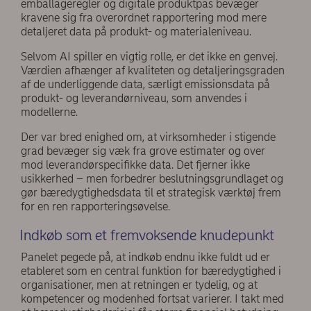
emballageregler og digitale produktpas bevæger
kravene sig fra overordnet rapportering mod mere
detaljeret data på produkt- og materialeniveau.
Selvom AI spiller en vigtig rolle, er det ikke en genvej.
Værdien afhænger af kvaliteten og detaljeringsgraden
af de underliggende data, særligt emissionsdata på
produkt- og leverandørniveau, som anvendes i
modellerne.
Der var bred enighed om, at virksomheder i stigende
grad bevæger sig væk fra grove estimater og over
mod leverandørspecifikke data. Det fjerner ikke
usikkerhed – men forbedrer beslutningsgrundlaget og
gør bæredygtighedsdata til et strategisk værktøj frem
for en ren rapporteringsøvelse.
Indkøb som et fremvoksende knudepunkt
Panelet pegede på, at indkøb endnu ikke fuldt ud er
etableret som en central funktion for bæredygtighed i
organisationer, men at retningen er tydelig, og at
kompetencer og modenhed fortsat varierer. I takt med