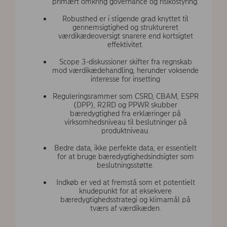
primært omkring governance og risikostyring.
Robusthed er i stigende grad knyttet til
gennemsigtighed og struktureret
værdikædeoversigt snarere end kortsigtet
effektivitet.
Scope 3-diskussioner skifter fra regnskab
mod værdikædehandling, herunder voksende
interesse for insetting
Reguleringsrammer som CSRD, CBAM, ESPR
(DPP), R2RD og PPWR skubber
bæredygtighed fra erklæringer på
virksomhedsniveau til beslutninger på
produktniveau.
Bedre data, ikke perfekte data, er essentielt
for at bruge bæredygtighedsindsigter som
beslutningsstøtte.
Indkøb er ved at fremstå som et potentielt
knudepunkt for at eksekvere
bæredygtighedsstrategi og klimamål på
tværs af værdikæden.