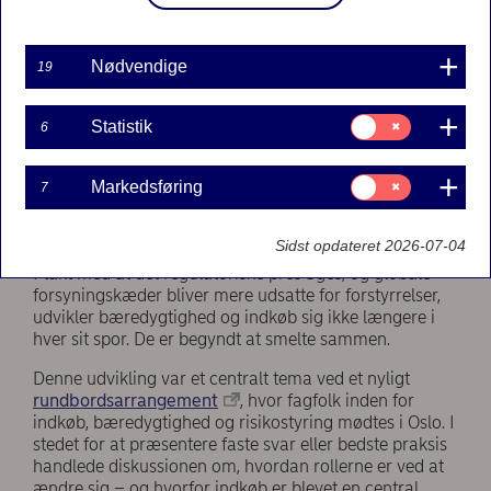
Nødvendige
19
Samtykke
Statistik
6
til:
Statistik
Samtykke
Markedsføring
7
til:
Markedsføring
Sidst opdateret 2026-07-04
I takt med at det regulatoriske pres øges, og globale
forsyningskæder bliver mere udsatte for forstyrrelser,
udvikler bæredygtighed og indkøb sig ikke længere i
hver sit spor. De er begyndt at smelte sammen.
Denne udvikling var et centralt tema ved et nyligt
rundbordsarrangement
, hvor fagfolk inden for
indkøb, bæredygtighed og risikostyring mødtes i Oslo. I
stedet for at præsentere faste svar eller bedste praksis
handlede diskussionen om, hvordan rollerne er ved at
ændre sig – og hvorfor indkøb er blevet en central