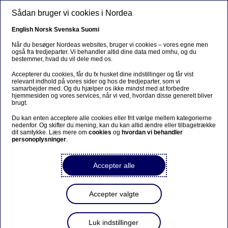
Gå til hovedindhold
Sådan bruger vi cookies i Nordea
DA
English
Norsk
Svenska
Suomi
Når du besøger Nordeas websites, bruger vi cookies – vores egne men
også fra tredjeparter. Vi behandler altid dine data med omhu, og du
bestemmer, hvad du vil dele med os.
Bæredygtighed
Accepterer du cookies, får du fx husket dine indstillinger og får vist
relevant indhold på vores sider og hos de tredjeparter, som vi
Indkøb, bæredygtighed og
samarbejder med. Og du hjælper os ikke mindst med at forbedre
hjemmesiden og vores services, når vi ved, hvordan disse generelt bliver
robusthed: Hvorfor
brugt.
tyngdepunktet er ved at skifte
Du kan enten acceptere alle cookies eller frit vælge mellem kategorierne
nedenfor. Og skifter du mening, kan du kan altid ændre eller tilbagetrække
dit samtykke. Læs mere om
cookies
og
hvordan vi behandler
personoplysninger
.
15-06-2026
5 min læsetid
Accepter alle
Centrale refleksioner fra en Sustainability Nordic
Strategy Talk med fokus på bæredygtighed og
indkøb.
Accepter valgte
Luk indstillinger