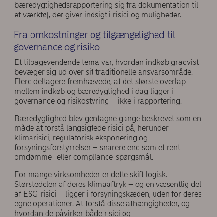
bæredygtighedsrapportering sig fra dokumentation til
et værktøj, der giver indsigt i risici og muligheder.
Fra omkostninger og tilgængelighed til
governance og risiko
Et tilbagevendende tema var, hvordan indkøb gradvist
bevæger sig ud over sit traditionelle ansvarsområde.
Flere deltagere fremhævede, at det største overlap
mellem indkøb og bæredygtighed i dag ligger i
governance og risikostyring – ikke i rapportering.
Bæredygtighed blev gentagne gange beskrevet som en
måde at forstå langsigtede risici på, herunder
klimarisici, regulatorisk eksponering og
forsyningsforstyrrelser – snarere end som et rent
omdømme- eller compliance-spørgsmål.
For mange virksomheder er dette skift logisk.
Størstedelen af deres klimaaftryk – og en væsentlig del
af ESG-risici – ligger i forsyningskæden, uden for deres
egne operationer. At forstå disse afhængigheder, og
hvordan de påvirker både risici og