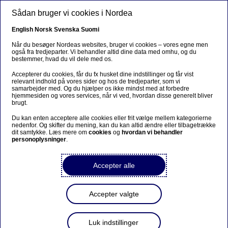
Gå til hovedindhold
Sådan bruger vi cookies i Nordea
DA
English
Norsk
Svenska
Suomi
Når du besøger Nordeas websites, bruger vi cookies – vores egne men
også fra tredjeparter. Vi behandler altid dine data med omhu, og du
bestemmer, hvad du vil dele med os.
Ursäkta...
Accepterer du cookies, får du fx husket dine indstillinger og får vist
relevant indhold på vores sider og hos de tredjeparter, som vi
Den här sidan finns tyvärr inte på svenska.
samarbejder med. Og du hjælper os ikke mindst med at forbedre
hjemmesiden og vores services, når vi ved, hvordan disse generelt bliver
brugt.
Stanna kvar på sidan
|
Gå till en relaterad sida på
Du kan enten acceptere alle cookies eller frit vælge mellem kategorierne
svenska
nedenfor. Og skifter du mening, kan du kan altid ændre eller tilbagetrække
dit samtykke. Læs mere om
cookies
og
hvordan vi behandler
personoplysninger
.
Accepter alle
Om os
Accepter valgte
Ny chef for Nordea Kredit
Luk indstillinger
02-08-2021