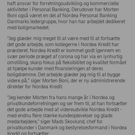
haft ansvar for forretningsudvikling og kommercielle
aktiviteter i Personal Banking. Derudover har Morten
Boni også været en del af Nordea Personal Banking
Danmarks ledergruppe, hvor han har arbejdet dedikeret
med boligmarkedet.
”Jeg glæder mig meget til at være med til at fortsætte
det gode arbejde, som kollegerne i Nordea Kredit har
præsteret. Nordea Kredit er kommet godt igennem en
svær periode præget af corona og har via en lynhurtig
omstilling, skarp fokus på fleksibilitet og kvalitet formået
at hjælpe kunder med finansieringen af deres
boligdrømme. Det arbejde glæder jeg mig til at bygge
videre på,” siger Morten Boni, der er ny administrerende
direktør for Nordea Kredit.
”Jeg kender Morten fra hans mange år i Nordea og
privatkundeforretningen og ser frem til, at han fortsætter
det gode arbejde med at videreudvikle Nordea Kredit -
med endnu flere stærke kundeoplevelser og glade
medarbejdere," siger Mads Skovlund, chef for
privatkunder i Danmark og bestyrelsesformand i Nordea
Kredit og fortsætter: