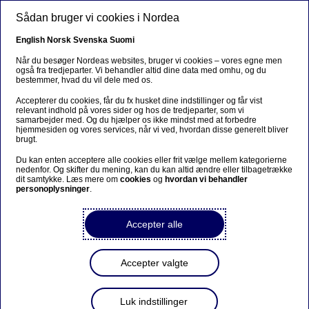
Gå til hovedindhold
Sådan bruger vi cookies i Nordea
DA
English
Norsk
Svenska
Suomi
Når du besøger Nordeas websites, bruger vi cookies – vores egne men
også fra tredjeparter. Vi behandler altid dine data med omhu, og du
bestemmer, hvad du vil dele med os.
Sorry...
Accepterer du cookies, får du fx husket dine indstillinger og får vist
relevant indhold på vores sider og hos de tredjeparter, som vi
This page does not exist in your language. You will
samarbejder med. Og du hjælper os ikke mindst med at forbedre
be taken to a related page.
hjemmesiden og vores services, når vi ved, hvordan disse generelt bliver
brugt.
Stay on this page
|
Continue
Du kan enten acceptere alle cookies eller frit vælge mellem kategorierne
nedenfor. Og skifter du mening, kan du kan altid ændre eller tilbagetrække
dit samtykke. Læs mere om
cookies
og
hvordan vi behandler
personoplysninger
.
Accepter alle
Podcast
Rentebunden er nået for
Accepter valgte
boligejerne
Luk indstillinger