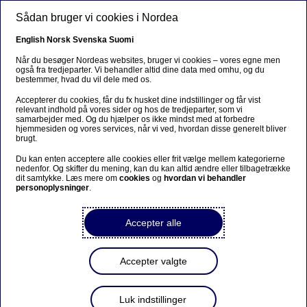
Gå til hovedindhold
Sådan bruger vi cookies i Nordea
DA
English
Norsk
Svenska
Suomi
Når du besøger Nordeas websites, bruger vi cookies – vores egne men
også fra tredjeparter. Vi behandler altid dine data med omhu, og du
bestemmer, hvad du vil dele med os.
Ursäkta...
Accepterer du cookies, får du fx husket dine indstillinger og får vist
relevant indhold på vores sider og hos de tredjeparter, som vi
Den här sidan finns tyvärr inte på svenska.
samarbejder med. Og du hjælper os ikke mindst med at forbedre
hjemmesiden og vores services, når vi ved, hvordan disse generelt bliver
brugt.
Stanna kvar på sidan
|
Gå till en relaterad sida på
Du kan enten acceptere alle cookies eller frit vælge mellem kategorierne
svenska
nedenfor. Og skifter du mening, kan du kan altid ændre eller tilbagetrække
dit samtykke. Læs mere om
cookies
og
hvordan vi behandler
personoplysninger
.
Accepter alle
Podcast
Accepter valgte
Rentebunden er nået for
boligejerne
Luk indstillinger