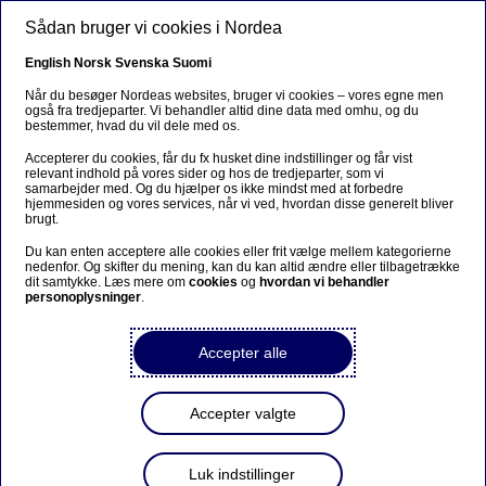
Gå til hovedindhold
Sådan bruger vi cookies i Nordea
DA
English
Norsk
Svenska
Suomi
Når du besøger Nordeas websites, bruger vi cookies – vores egne men
også fra tredjeparter. Vi behandler altid dine data med omhu, og du
bestemmer, hvad du vil dele med os.
Beklager...
Accepterer du cookies, får du fx husket dine indstillinger og får vist
relevant indhold på vores sider og hos de tredjeparter, som vi
Denne siden findes ikke på norsk
samarbejder med. Og du hjælper os ikke mindst med at forbedre
hjemmesiden og vores services, når vi ved, hvordan disse generelt bliver
brugt.
Bli værende på denne siden
|
Fortsett til en
Du kan enten acceptere alle cookies eller frit vælge mellem kategorierne
lignende side på norsk
nedenfor. Og skifter du mening, kan du kan altid ændre eller tilbagetrække
dit samtykke. Læs mere om
cookies
og
hvordan vi behandler
personoplysninger
.
Accepter alle
Podcast
Accepter valgte
Rentebunden er nået for
boligejerne
Luk indstillinger